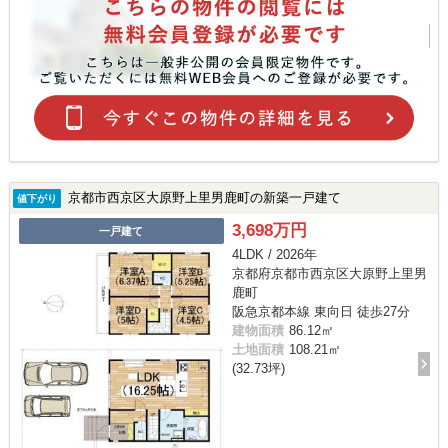
京都市西京区大原野上里男鹿町の新築一戸建て
値下がり
3,698万円
一戸建て
4LDK / 2026年
京都府京都市西京区大原野上里男
鹿町
阪急京都本線 東向日 徒歩27分
建物面積
86.12㎡
土地面積
108.21㎡
(32.73坪)