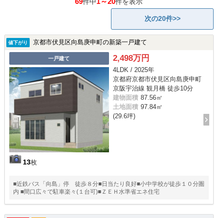
69
1～20
件中
件を表示
次の20件>>
京都市伏見区向島庚申町の新築一戸建て
値下がり
2,498万円
一戸建て
4LDK / 2025年
京都府京都市伏見区向島庚申町
京阪宇治線 観月橋 徒歩10分
建物面積
87.56㎡
土地面積
97.84㎡
(29.6坪)
13
枚
■近鉄バス「向島」停 徒歩８分■日当たり良好■小中学校が徒歩１０分圏
内 ■間口広々で駐車楽々(１台可)■ＺＥＨ水準省エネ住宅