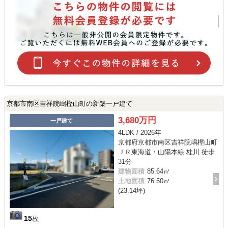
京都市南区吉祥院嶋樫山町の新築一戸建て
3,680万円
一戸建て
4LDK / 2026年
京都府京都市南区吉祥院嶋樫山町
ＪＲ東海道・山陽本線 桂川 徒歩
31分
建物面積
85.64㎡
土地面積
76.50㎡
(23.14坪)
15
枚