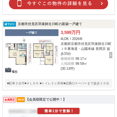
京都市伏見区羽束師古川町の新築一戸建て
値下がり
3,599万円
一戸建て
4LDK / 2026年
京都府京都市伏見区羽束師古川町
ＪＲ東海道・山陽本線 長岡京 徒
歩33分
建物面積
99.17㎡
土地面積
99.59㎡
(30.13坪)
6
枚
■駐車２台可■４ＬＤＫ ■トイレ２ヶ所有■近隣のスーパーまで徒歩１０分
【会員様限定で公開中！】
会員限定
NEW