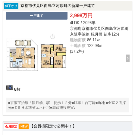
京都市伏見区向島立河原町の新築一戸建て
値下がり
2,998万円
一戸建て
4LDK / 2026年
京都府京都市伏見区向島立河原町
京阪宇治線 観月橋 徒歩12分
建物面積
86.11㎡
土地面積
122.98㎡
(37.2坪)
8
枚
■京阪宇治線「観月橋」駅 徒歩１２分■駐車１台可能■角地 ■全室２面採
光■ＺＥＨ水準省エネ住宅■周辺施設充実♪
【会員様限定で公開中！】
会員限定
NEW