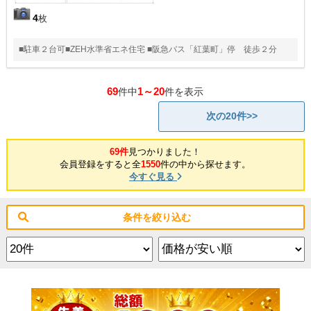
4
枚
■駐車２台可■ZEH水準省エネ住宅 ■阪急バス「紅葉町」停 徒歩２分
69
1～20
件中
件を表示
次の20件>>
69件
見つかりました！
会員登録をすると全
1550
件の中から探せます。
今すぐ見る
条件を絞り込む