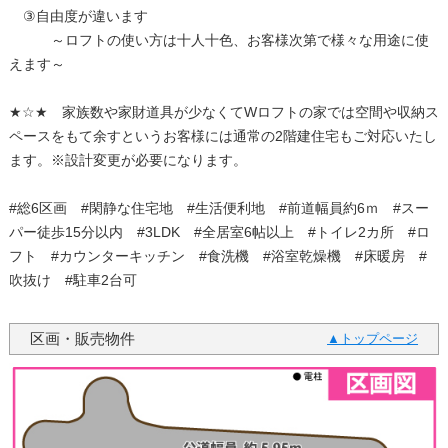
③自由度が違います
～ロフトの使い方は十人十色、お客様次第で様々な用途に使
えます～
★☆★ 家族数や家財道具が少なくてWロフトの家では空間や収納ス
ペースをもて余すというお客様には通常の2階建住宅もご対応いたし
ます。※設計変更が必要になります。
#総6区画 #閑静な住宅地 #生活便利地 #前道幅員約6ｍ #スー
パー徒歩15分以内 #3LDK #全居室6帖以上 #トイレ2カ所 #ロ
フト #カウンターキッチン #食洗機 #浴室乾燥機 #床暖房 #
吹抜け #駐車2台可
区画・販売物件
トップページ