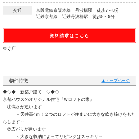
交通
京阪電鉄京阪本線 丹波橋駅 徒歩7～8分
近鉄京都線 近鉄丹波橋駅 徒歩8～9分
資料請求はこちら
東寺店
0120-007-001
物件特徴
トップページ
◆◇◆ 新築戸建て ◇◆◇
京都ハウスのオリジナル住宅『Ｗロフトの家』
①高さが違います
～天井高4ｍ！２つのロフトが住まいに大きな吹き抜けをもた
らします～
②広がりが違います
～大きな収納によってリビングはスッキリ～