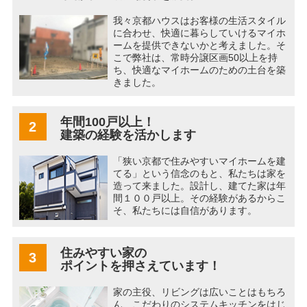
我々京都ハウスはお客様の生活スタイル
に合わせ、快適に暮らしていけるマイホ
ームを提供できないかと考えました。そ
こで弊社は、常時分譲区画50以上を持
ち、快適なマイホームのための土台を築
きました。
年間100戸以上！
2
建築の経験を活かします
「狭い京都で住みやすいマイホームを建
てる」という信念のもと、私たちは家を
造って来ました。設計し、建てた家は年
間１００戸以上。その経験があるからこ
そ、私たちには自信があります。
住みやすい家の
3
ポイントを押さえています！
家の主役、リビングは広いことはもちろ
ん、こだわりのシステムキッチンをはじ