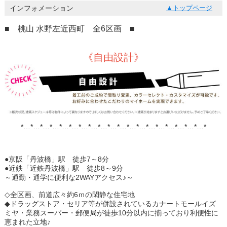
インフォメーション
トップページ
■ 桃山 水野左近西町 全6区画 ■
《自由設計》
*…*…*…*…*…*…*…*…*…*…*…*…*…*…*…*…*…*…*…*
●京阪「丹波橋」駅 徒歩7～8分
●近鉄「近鉄丹波橋」駅 徒歩8～9分
～通勤・通学に便利な2WAYアクセス♪～
◇全区画、前道広々約6ｍの閑静な住宅地
◆ドラッグストア・セリア等が併設されているカナートモールイズ
ミヤ・業務スーパー・郵便局が徒歩10分以内に揃っており利便性に
恵まれた立地♪