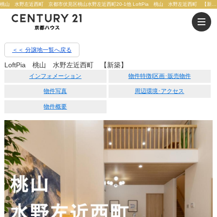
桃山 水野左近西町 京都市伏見区桃山水野左近西町20-1他 LoftPia 桃山 水野左近西町 【新築】 【新築一戸建て】4180万円 | 京都市の不動産のことならセンチュリー21京都ハウス
＜＜ 分譲地一覧へ戻る
LoftPia 桃山 水野左近西町 【新築】
インフォメーション
物件特徴|区画･販売物件
物件写真
周辺環境･アクセス
物件概要