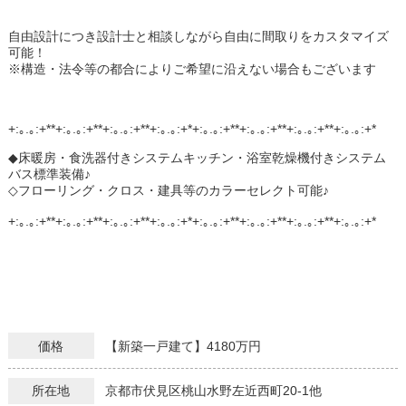
自由設計につき設計士と相談しながら自由に間取りをカスタマイズ
可能！
※構造・法令等の都合によりご希望に沿えない場合もございます
+:｡.｡:+**+:｡.｡:+**+:｡.｡:+**+:｡.｡:+*+:｡.｡:+**+:｡.｡:+**+:｡.｡:+**+:｡.｡:+*
◆床暖房・食洗器付きシステムキッチン・浴室乾燥機付きシステム
バス標準装備♪
◇フローリング・クロス・建具等のカラーセレクト可能♪
+:｡.｡:+**+:｡.｡:+**+:｡.｡:+**+:｡.｡:+*+:｡.｡:+**+:｡.｡:+**+:｡.｡:+**+:｡.｡:+*
価格
【新築一戸建て】4180万円
所在地
京都市伏見区桃山水野左近西町20-1他