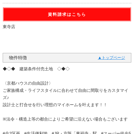
資料請求はこちら
東寺店
0120-007-001
物件特徴
トップページ
◆◇◆ 建築条件付売土地 ◇◆◇
〈京都ハウスの自由設計〉
ご家族構成・ライフスタイルに合わせて自由に間取りをカスタマイ
ズ♪
設計士と打合せを行い理想のマイホームを叶えます！！
※法令・構造上等の都合によりご希望に沿えない場合もございます
#全2区画 #生活便利地 #JR・京阪「東福寺」駅 #スーパー徒歩5