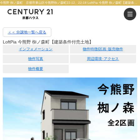
今熊野 椥ノ森町 京都市東山区今熊野椥ノ森町22-12、22-18 LoftPia 今熊野 椥ノ森町【建築条件付売土地】 【土地】3266万円 | 京都市の不動産のことならセンチュリー21京都ハウス
＜＜ 分譲地一覧へ戻る
LoftPia 今熊野 椥ノ森町【建築条件付売土地】
インフォメーション
物件特徴|区画･販売物件
物件写真
周辺環境･アクセス
物件概要