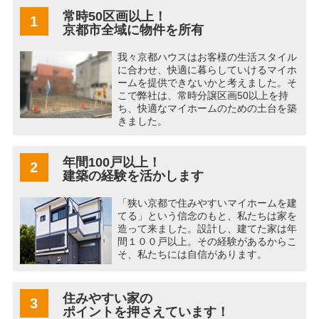
常時50区画以上！
1
京都市全域に物件を所有
我々京都ハウスはお客様の生活スタイル
に合わせ、快適に暮らしていけるマイホ
ームを提供できないかと考えました。そ
こで弊社は、常時分譲区画50以上を持
ち、快適なマイホームのための土台を築
きました。
年間100戸以上！
2
建築の経験を活かします
「狭い京都で住みやすいマイホームを建
てる」という信念のもと、私たちは家を
造って来ました。設計し、建てた家は年
間１００戸以上。その経験があるからこ
そ、私たちには自信があります。
住みやすい家の
3
ポイントを押さえています！