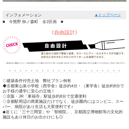
インフォメーション
トップページ
■ 今熊野 椥ノ森町 全2区画 ■
《自由設計》
*…*…*…*…*…*…*…*…*…*…*…*…*…*…*…*…*…*…*…*…*
◇建築条件付売土地 弊社プラン例有
◆京都東山泉小学校（西学舎）徒歩約4分・（東学舎）徒歩約8分で
お子様の通学に安心の立地！
◇京阪・JR「東福寺」駅徒歩約8分で交通便利
◇京都駅周辺の商業施設だけでなく、徒歩圏内にはコンビニ、スー
パー、病院があり生活も大変便利です♪
◆近くに「三十三間堂」や「智積院」、京都国立博物館等の文化的
施設もあり休日のお出かけにも◎