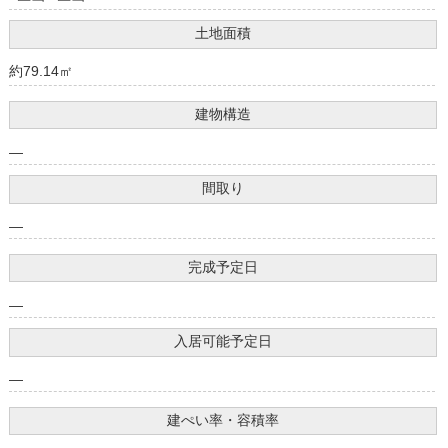
土地面積
約79.14㎡
建物構造
―
間取り
―
完成予定日
―
入居可能予定日
―
建ぺい率・容積率