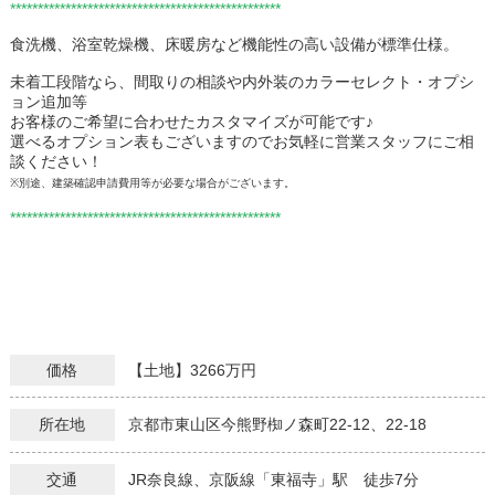
*************************************************
食洗機、浴室乾燥機、床暖房など機能性の高い設備が標準仕様。
未着工段階なら、間取りの相談や内外装のカラーセレクト・オプシ
ョン追加等
お客様のご希望に合わせたカスタマイズが可能です♪
選べるオプション表もございますのでお気軽に営業スタッフにご相
談ください！
※別途、建築確認申請費用等が必要な場合がございます。
*************************************************
価格
【土地】3266万円
所在地
京都市東山区今熊野椥ノ森町22-12、22-18
交通
JR奈良線、京阪線「東福寺」駅 徒歩7分