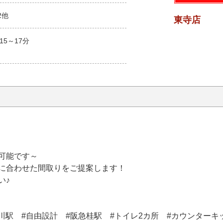
2他
東寺店
15～17分
可能です～
に合わせた間取りをご提案します！
い♪
桂川駅 #自由設計 #阪急桂駅 #トイレ2カ所 #カウンターキ