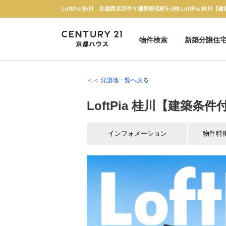
物件検索
新築分譲住
新築一戸建て
中古一戸建て
マンション
土地
＜＜ 分譲地一覧へ戻る
LoftPia 桂川【建築条
インフォメーション
物件特