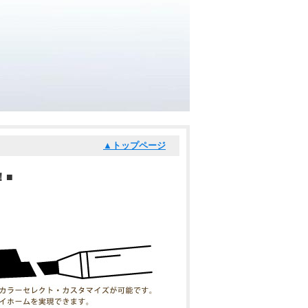
トップページ
！
■