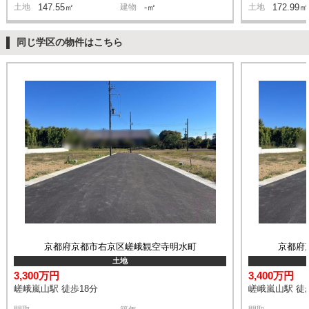
土地
147.55㎡
建物
-㎡
土地
172.99㎡
同じ学区の物件はこちら
京都府京都市右京区嵯峨観空寺明水町
京都府
土地
3,300万円
3,400万円
嵯峨嵐山駅 徒歩18分
嵯峨嵐山駅 徒