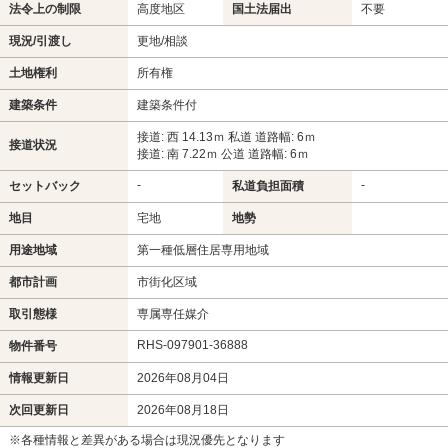
法令上の制限
高度地区
国土法届出
不要
現況/引渡し
更地/相談
土地権利
所有権
建築条件
建築条件付
接道: 西 14.13ｍ 私道 道路幅: 6ｍ
接道状況
接道: 南 7.22ｍ 公道 道路幅: 6ｍ
-
-
セットバック
私道負担面積
地目
宅地
地勢
用途地域
第一種低層住居専用地域
都市計画
市街化区域
取引態様
専属専任媒介
RHS-097901-36888
物件番号
情報更新日
2026年08月04日
次回更新日
2026年08月18日
※各種情報と差異がある場合は現況優先となります