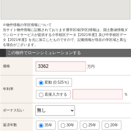
※物件情報の学区情報について
当サイト物件情報に記載されております通学区域(学区)情報は、国土数値情報ダ
ウンロードサービスが提供する小学校区データ【2021年度】及び中学校区デー
タ【2021年度】を元に加工したものですので、記載情報が現在の学区域と異な
る場合がございます。
この物件でローンシミュレーションする
価格
万円
変動 (0.525％)
年利率
直接入力する
％
ボーナス払い
返済年数
35年
30年
25年
20年