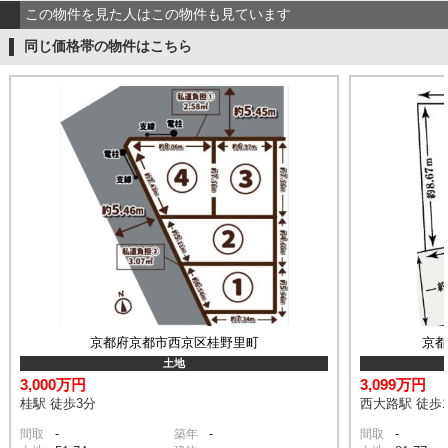
この物件を見た人はこの物件も見ています
同じ価格帯の物件はこちら
京都府京都市西京区桂野里町
京
土地
3,000万円
3,099万円
桂駅 徒歩3分
西大路駅 徒歩1
-
-
-
間取
築年
間取