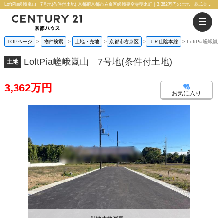
LoftPia嵯峨嵐山 7号地(条件付土地) 京都府京都市右京区嵯峨観空寺明水町｜3,362万円の土地｜株式会社 京都ハウス
TOPページ
物件検索
土地・売地
京都市右京区
ＪＲ山陰本線
LoftPia嵯
LoftPia嵯峨嵐山 7号地(条件付土地)
土地
3,362万円
お気に入り