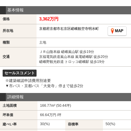
基本情報
3,362万円
価格
京都府京都市右京区嵯峨観空寺明水町
所在地
MAP
種類
土地
ＪＲ山陰本線 嵯峨嵐山駅 徒歩19分
交通
京福電気鉄道嵐山本線 嵐電嵯峨駅 徒歩20分
嵯峨野観光鉄道 トロッコ嵯峨駅 徒歩19分
セールスコメント
※建築確認申請費用別途要
▼市バス・京都バス「大覚寺」停まで徒歩2分
詳細情報
土地面積
166.77m² (50.44坪)
坪単価
66.64万円 /坪
30(%)
50(%)
建ぺい率
容積率