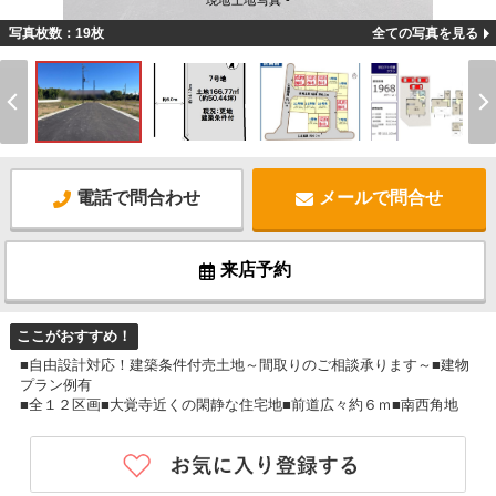
現地土地写真 -
写真枚数：19枚
全ての写真を見る
電話で問合わせ
メールで問合せ
来店予約
ここがおすすめ！
■自由設計対応！建築条件付売土地～間取りのご相談承ります～■建物
プラン例有
■全１２区画■大覚寺近くの閑静な住宅地■前道広々約６ｍ■南西角地