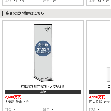
土地
51.74㎡
建物
-㎡
土地
81.77㎡
広さの近い物件はこちら
京都府京都市右京区太秦堀池町
土地
2,600万円
4,990万円
太秦駅 徒歩14分
西大路駅 徒歩1
-
-
-
間取
築年
間取