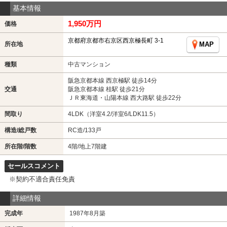
基本情報
1,950万円
価格
京都府京都市右京区西京極長町 3-1
所在地
MAP
種類
中古マンション
阪急京都本線 西京極駅 徒歩14分
交通
阪急京都本線 桂駅 徒歩21分
ＪＲ東海道・山陽本線 西大路駅 徒歩22分
間取り
4LDK（洋室4.2/洋室6/LDK11.5）
構造/総戸数
RC造/133戸
所在階/階数
4階/地上7階建
セールスコメント
※契約不適合責任免責
詳細情報
完成年
1987年8月築