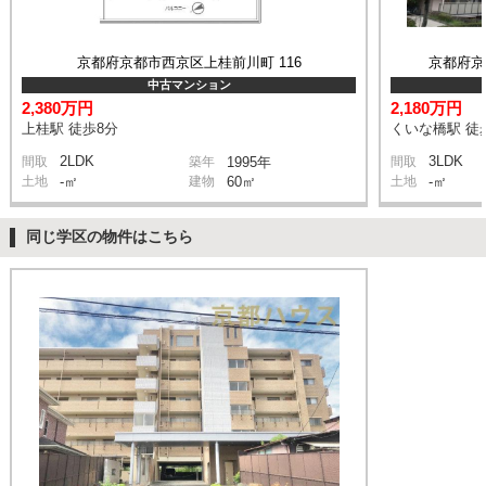
京都府京都市西京区上桂前川町 116
京都府京
中古マンション
2,380万円
2,180万円
上桂駅 徒歩8分
くいな橋駅 徒
2LDK
3LDK
間取
築年
1995年
間取
土地
-㎡
建物
60㎡
土地
-㎡
同じ学区の物件はこちら