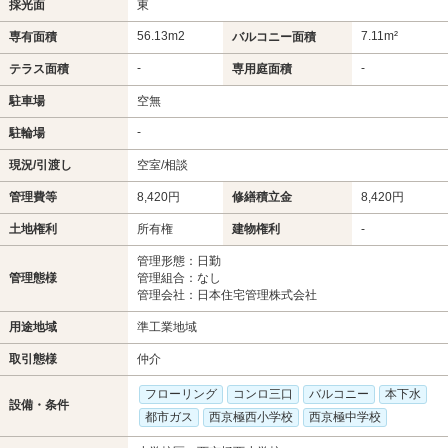
採光面
東
56.13m
2
7.11m²
専有面積
バルコニー面積
-
-
テラス面積
専用庭面積
駐車場
空無
-
駐輪場
現況/引渡し
空室/相談
管理費等
8,420円
修繕積立金
8,420円
土地権利
所有権
建物権利
-
管理形態：日勤
管理態様
管理組合：なし
管理会社：日本住宅管理株式会社
用途地域
準工業地域
取引態様
仲介
フローリング
コンロ三口
バルコニー
本下水
設備・条件
都市ガス
西京極西小学校
西京極中学校