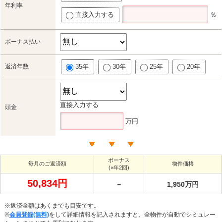
年利率
直接入力する
％
ボーナス払い
返済年数
35年
30年
25年
20年
直接入力する
頭金
万円
ボーナス
毎月のご返済額
物件価格
(×年2回)
50,834円
－
1,950万円
※返済金額はあくまでも目安です。
※
会員登録(無料)
をして詳細情報を記入されますと、全物件が自動でシミュレー