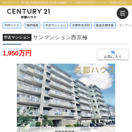
サンマンション西京極 京都府京都市右京区西京極長町 3-1｜1,950万円の中古マンション｜分譲住宅や新築物件｜株式会社 京都ハウス
TOPページ
物件検索
中古マンション
京都市右京区
阪急京都本線
サンマン
サンマンション西京極
中古マンション
1,950万円
お気に入り