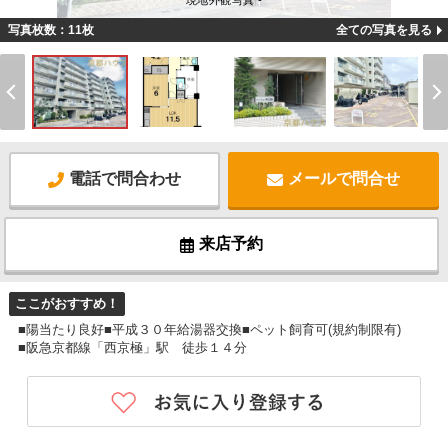
現地外観写真 -
写真枚数：11枚
全ての写真を見る
電話で問合わせ
メールで問合せ
来店予約
ここがおすすめ！
■陽当たり良好■平成３０年給湯器交換■ペット飼育可(規約制限有)
■阪急京都線「西京極」駅 徒歩１４分