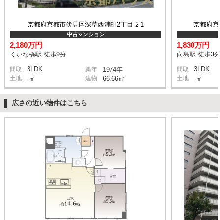
京都府京都市伏見区深草西浦町2丁目 2-1
京都府京
中古マンション
2,180万円
1,830万円
くいな橋駅 徒歩9分
向島駅 徒歩3
3LDK
3LDK
間取
築年
1974年
間取
土地
-㎡
建物
66.66㎡
土地
-㎡
広さの近い物件はこちら