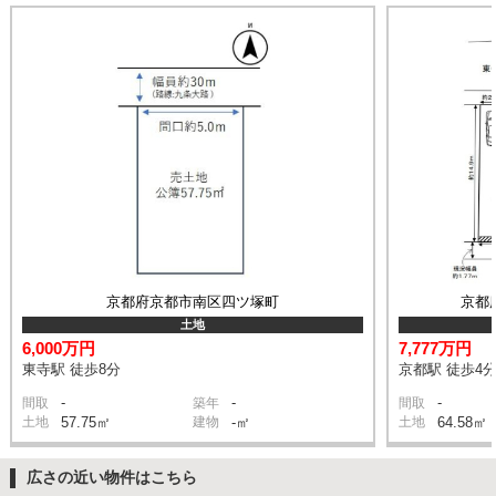
京都府京都市南区四ツ塚町
京都
土地
6,000万円
7,777万円
東寺駅 徒歩8分
京都駅 徒歩4
-
-
-
間取
築年
間取
土地
57.75㎡
建物
-㎡
土地
64.58㎡
広さの近い物件はこちら