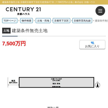
建築条件無売土地 京都府京都市下京区天使突抜4丁目｜7,500万円の土地｜株式会社 京都ハウス
TOPページ
物件検索
土地・売地
京都市下京区
京都市営烏丸線
建築条件無
建築条件無売土地
土地
7,500万円
お気に入り