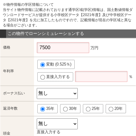
※物件情報の学区情報について
当サイト物件情報に記載されております通学区域(学区)情報は、国土数値情報ダ
ウンロードサービスが提供する小学校区データ【2021年度】及び中学校区デー
タ【2021年度】を元に加工したものですので、記載情報が現在の学区域と異な
る場合がございます。
この物件でローンシミュレーションする
価格
万円
変動 (0.525％)
年利率
直接入力する
％
ボーナス払い
返済年数
35年
30年
25年
20年
直接入力する
頭金