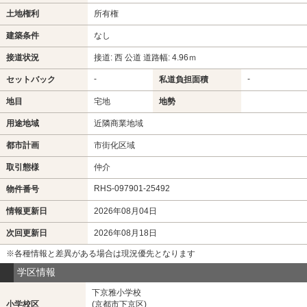
土地権利
所有権
建築条件
なし
接道状況
接道: 西 公道 道路幅: 4.96ｍ
-
-
セットバック
私道負担面積
地目
宅地
地勢
用途地域
近隣商業地域
都市計画
市街化区域
取引態様
仲介
RHS-097901-25492
物件番号
情報更新日
2026年08月04日
次回更新日
2026年08月18日
※各種情報と差異がある場合は現況優先となります
学区情報
下京雅小学校
小学校区
(京都市下京区)