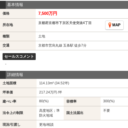
基本情報
7,500万円
価格
京都府京都市下京区天使突抜4丁目
所在地
MAP
種類
土地
交通
京都市営烏丸線 五条駅 徒歩7分
セールスコメント
-
詳細情報
土地面積
114.13m² (34.52坪)
坪単価
217.24万円 /坪
80(%)
300(%)
建ぺい率
容積率
高度地区；準
不要
法令上の制限
国土法届出
防火地域
現況/引渡し
更地/相談