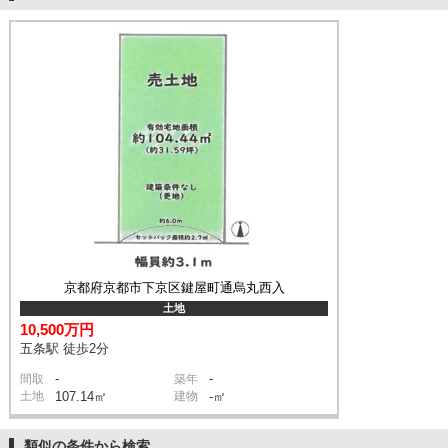
京都府京都市下京区鍵屋町通烏丸西入
土地
10,500万円
五条駅 徒歩2分
-
-
間取
築年
土地
107.14㎡
建物
-㎡
類似の条件から検索