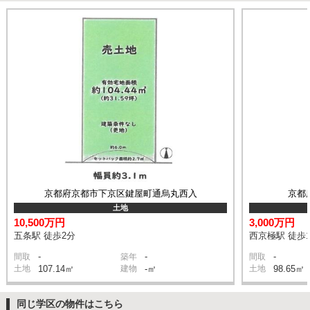
京都府京都市下京区鍵屋町通烏丸西入
京都
土地
10,500万円
3,000万円
五条駅 徒歩2分
西京極駅 徒歩1
-
-
-
間取
築年
間取
土地
107.14㎡
建物
-㎡
土地
98.65㎡
同じ学区の物件はこちら