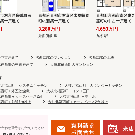
市右京区嵯峨野有
京都府京都市右京区太秦蜂岡
京都府京都市南区東
築一戸建て
町の新築一戸建て
霊町の中古一戸建て
円
3,280万円
4,650万円
撮影所前 駅
九条 駅
の中古戸建て
洛西口駅のマンション
洛西口駅の土地
北福西町の中古戸建て
大枝北福西町のマンション
す
枝北福西町＋システムキッチン
大枝北福西町＋カウンターキッチン
福西町＋浴室乾燥機
大枝北福西町＋コンロ三口
北福西町＋カースペース2台
大枝北福西町＋本下水
西町＋前道6m以上
大枝北福西町＋カースペース2台以上
い合わせ番号をお伝えください
-097901-42875