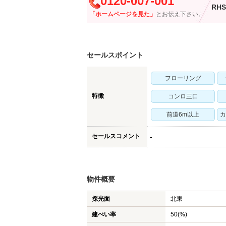
0120-007-001
RHS
「ホームページを見た」
とお伝え下さい。
セールスポイント
フローリング
特徴
コンロ三口
前道6m以上
カ
セールスコメント
-
物件概要
採光面
北東
建ぺい率
50(%)