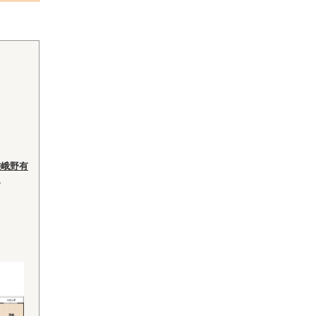
嵯峨野有
て