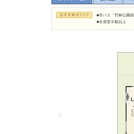
■市バス「竹林公園
■全居室６帖以上