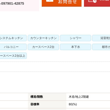
-097901-42875
システムキッチン
カウンターキッチン
シャワー
浴室乾
バルコニー
カースペース2台
本下水
都市
ースペース2台以上
構造/階数
木造/
地上2階建
容積率
80(%)