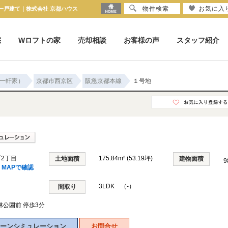
物件検索
お気に入
築一戸建て｜株式会社 京都ハウス
宅
Wロフトの家
売却相談
お客様の声
スタッフ紹介
一軒家）
京都市西京区
阪急京都本線
１号地
2丁目
175.84m² (53.19坪)
土地面積
建物面積
9
MAPで確認
3LDK （-）
間取り
林公園前 停歩3分
ーンシミュレーション
お問合せ