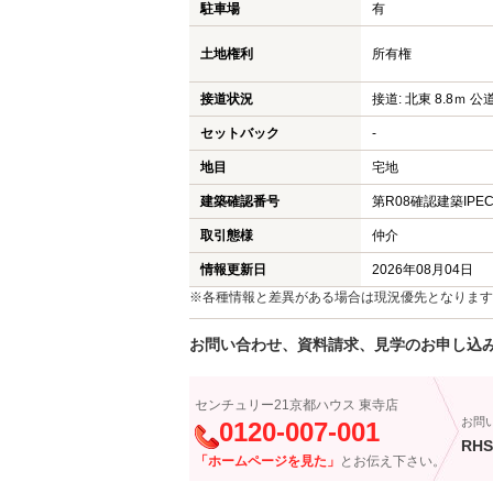
駐車場
有
土地権利
所有権
接道状況
接道: 北東 8.8ｍ 公
セットバック
-
地目
宅地
建築確認番号
第R08確認建築IPEC
取引態様
仲介
情報更新日
2026年08月04日
※各種情報と差異がある場合は現況優先となります
お問い合わせ、資料請求、見学のお申し込
センチュリー21京都ハウス 東寺店
お問
0120-007-001
RHS
「ホームページを見た」
とお伝え下さい。