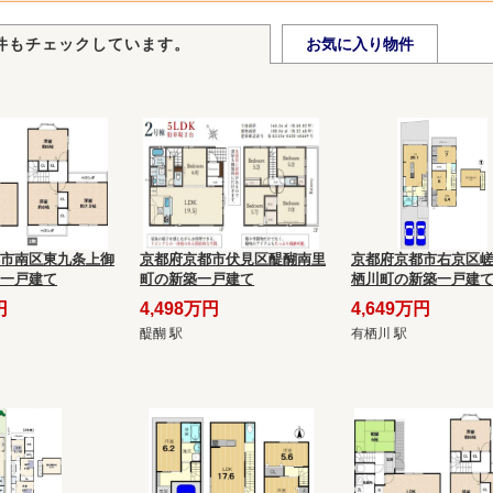
件もチェックしています。
お気に入り物件
市南区東九条上御
京都府京都市伏見区醍醐南里
京都府京都市右京区
一戸建て
町の新築一戸建て
栖川町の新築一戸建
円
4,498万円
4,649万円
醍醐 駅
有栖川 駅