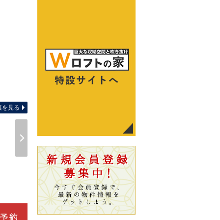
全体区
真を見る