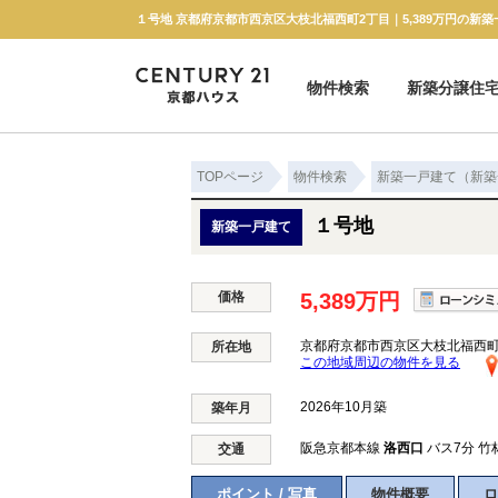
１号地 京都府京都市西京区大枝北福西町2丁目｜5,389万円の新
物件検索
新築分譲住
新築一戸建て
中古一戸建て
マンション
土地
TOPページ
物件検索
新築一戸建て（新築
１号地
新築一戸建て
価格
5,389万円
京都府京都市西京区大枝北福西町
所在地
この地域周辺の物件を見る
2026年10月築
築年月
阪急京都本線
洛西口
バス7分 竹
交通
ポイント / 写真
物件概要
ロ