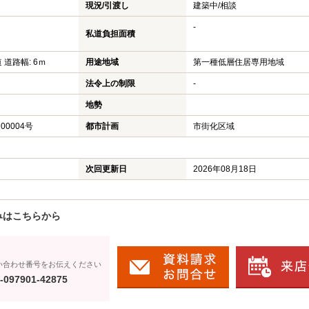
現況/引渡し
建築中/相談
-
私道負担面積
道 道路幅: 6ｍ
用途地域
第一種低層住居専用地域
法令上の制限
-
地勢
00004号
都市計画
市街化区域
次回更新日
2026年08月18日
みはこちらから
い合わせ番号をお伝えください
-097901-42875