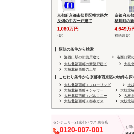
京都府京都市伏見区横大路六
京都府京都
反畑の中古一戸建て
栖川町の新
1,080万円
4,649万
- 駅
有栖川 駅
類似の条件から検索
洛西口駅の新築戸建て
洛西口駅
大枝北福西町の新築戸建て
大枝
大枝北福西町の土地
こだわり条件から京都市西京区の物件を探
大枝北福西町＋フローリング
大
大枝北福西町＋シャワー
大枝北
大枝北福西町＋バルコニー
大枝
大枝北福西町＋都市ガス
大枝北福
センチュリー21京都ハウス 東寺店
お問
0120-007-001
RHS