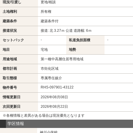
現況/引渡し
更地/相談
土地権利
所有権
建築条件
建築条件付
接道状況
接道: 北 3.27ｍ 公道 道路幅: 6ｍ
-
-
セットバック
私道負担面積
地目
宅地
地勢
用途地域
第一種中高層住居専用地域
都市計画
市街化区域
取引態様
専属専任媒介
RHS-097901-43122
物件番号
情報更新日
2026年08月08日
次回更新日
2026年08月22日
※各種情報と差異がある場合は現況優先となります
学区情報
神川小学校