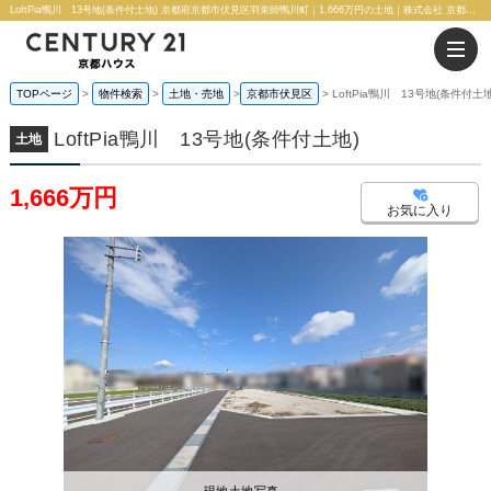
LoftPia鴨川 13号地(条件付土地) 京都府京都市伏見区羽束師鴨川町｜1,666万円の土地｜株式会社 京都ハウス
TOPページ
物件検索
土地・売地
京都市伏見区
LoftPia鴨川 13号地(条件付土地
LoftPia鴨川 13号地(条件付土地)
土地
1,666万円
お気に入り