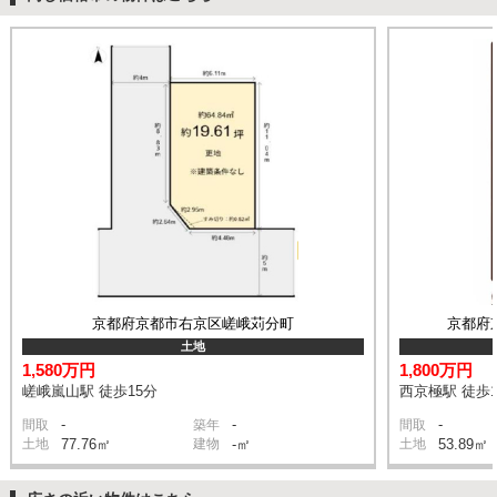
京都府京都市右京区嵯峨苅分町
京都府
土地
1,580万円
1,800万円
嵯峨嵐山駅 徒歩15分
西京極駅 徒歩1
-
-
-
間取
築年
間取
土地
77.76㎡
建物
-㎡
土地
53.89㎡