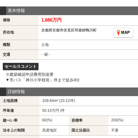
基本情報
1,666万円
価格
京都府京都市伏見区羽束師鴨川町
所在地
MAP
種類
土地
交通
- -駅 -
セールスコメント
※建築確認申請費用別途要
▼市バス「神川小学校前」停まで徒歩4分
詳細情報
土地面積
109.84m² (33.22坪)
坪単価
50.14万円 /坪
60(%)
200(%)
建ぺい率
容積率
法令上の制限
高度地区
国土法届出
不要