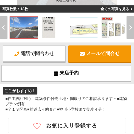
現地土地写真 -
写真枚数：18枚
全ての写真を見る
電話で問合わせ
メールで問合せ
来店予約
ここがおすすめ！
■自由設計対応！建築条件付売土地～間取りのご相談承ります～■建物
プラン例有
■全１３区画■前道広々約６ｍ■神川小学校まで徒歩４分！