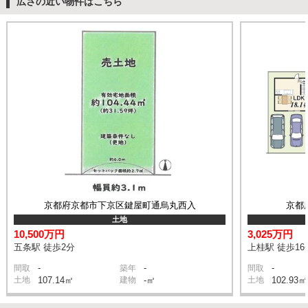
広さの近い物件はこちら
京都府京都市下京区鍵屋町通烏丸西入
京都
土地
10,500万円
3,025万円
五条駅 徒歩2分
上桂駅 徒歩16
-
-
-
間取
築年
間取
土地
107.14㎡
建物
-㎡
土地
102.93㎡