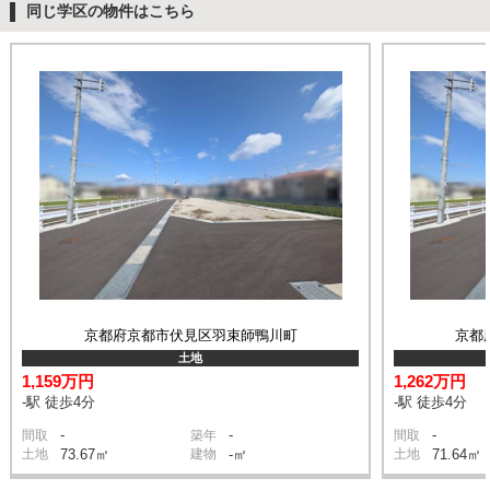
同じ学区の物件はこちら
京都府京都市伏見区羽束師鴨川町
京都
土地
1,159万円
1,262万円
-駅 徒歩4分
-駅 徒歩4分
-
-
-
間取
築年
間取
土地
73.67㎡
建物
-㎡
土地
71.64㎡