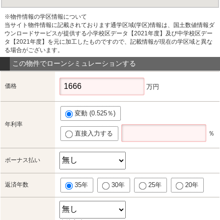
※物件情報の学区情報について
当サイト物件情報に記載されております通学区域(学区)情報は、国土数値情報ダ
ウンロードサービスが提供する小学校区データ【2021年度】及び中学校区デー
タ【2021年度】を元に加工したものですので、記載情報が現在の学区域と異な
る場合がございます。
この物件でローンシミュレーションする
価格
万円
変動 (0.525％)
年利率
直接入力する
％
ボーナス払い
返済年数
35年
30年
25年
20年