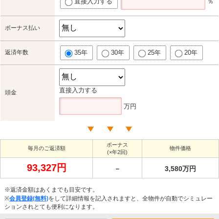
直接入力する
％
ボーナス払い
返済年数
35年
30年
25年
20年
直接入力する
頭金
万円
ボーナス
毎月のご返済額
物件価格
(×年2回)
93,327円
－
3,580万円
※返済金額はあくまでも目安です。
※
会員登録(無料)
をして詳細情報を記入されますと、全物件が自動でシミュレー
ションされとても便利になります。