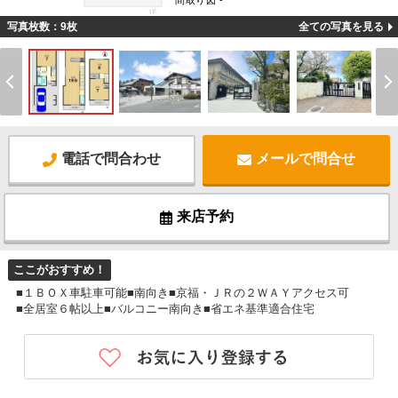
間取り図 -
写真枚数：9枚
全ての写真を見る
電話で問合わせ
メールで問合せ
来店予約
ここがおすすめ！
■１ＢＯＸ車駐車可能■南向き■京福・ＪＲの２ＷＡＹアクセス可
■全居室６帖以上■バルコニー南向き■省エネ基準適合住宅