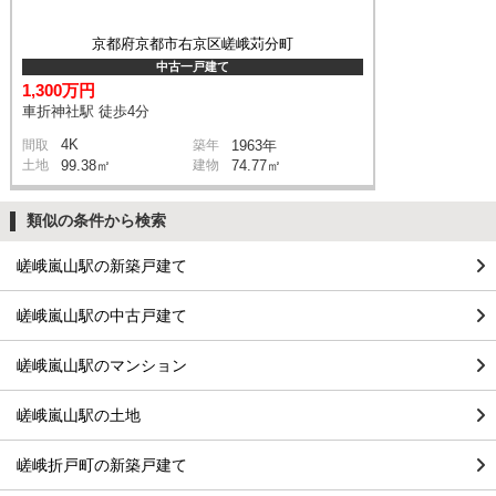
京都府京都市右京区嵯峨苅分町
中古一戸建て
1,300万円
車折神社駅 徒歩4分
4K
間取
築年
1963年
土地
99.38㎡
建物
74.77㎡
類似の条件から検索
嵯峨嵐山駅の新築戸建て
嵯峨嵐山駅の中古戸建て
嵯峨嵐山駅のマンション
嵯峨嵐山駅の土地
嵯峨折戸町の新築戸建て