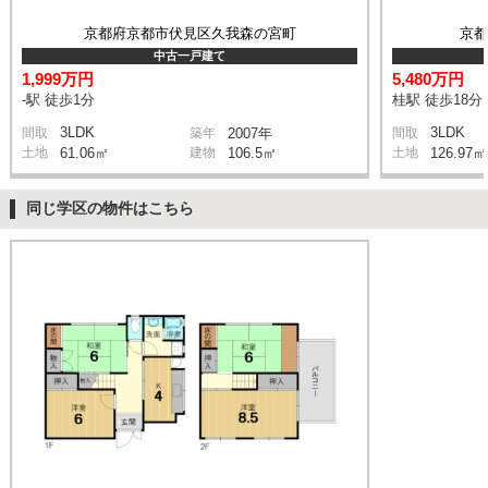
京都府京都市伏見区久我森の宮町
京
中古一戸建て
1,999万円
5,480万円
-駅 徒歩1分
桂駅 徒歩18分
3LDK
3LDK
間取
築年
2007年
間取
土地
61.06㎡
建物
106.5㎡
土地
126.97㎡
同じ学区の物件はこちら