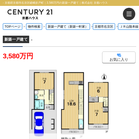
- 京都府京都市右京区嵯峨折戸町｜3,580万円の新築一戸建て｜株式会社 京都ハウス
TOPページ
物件検索
新築一戸建て（新築一軒家）
京都市右京区
ＪＲ山陰本線
-
新築一戸建て
3,580万円
お気に入り