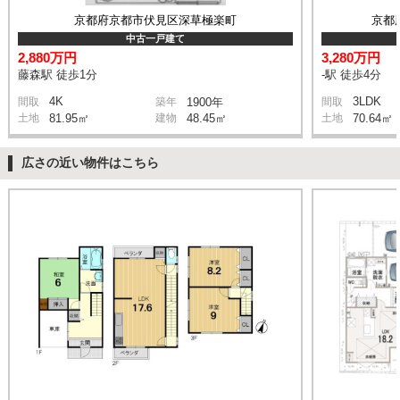
京都府京都市伏見区深草極楽町
京都
中古一戸建て
2,880万円
3,280万円
藤森駅 徒歩1分
-駅 徒歩4分
4K
3LDK
間取
築年
1900年
間取
土地
81.95㎡
建物
48.45㎡
土地
70.64㎡
広さの近い物件はこちら