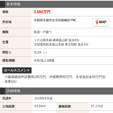
基本情報
3,580万円
価格
京都府京都市右京区嵯峨折戸町
所在地
MAP
種類
新築一戸建て
ＪＲ山陰本線 嵯峨嵐山駅 徒歩8分
交通
京福電気鉄道嵐山本線 鹿王院駅 徒歩3分
間取り
3LDK（-）
構造/階数
木造/地上3階建
セールスコメント
※建築確認申請費用100万円、外構費用50万円、水道負担金50万円別
途要(込)
詳細情報
完成年
2026年9月築
63.64m²
87.27m
2
土地面積
建物面積