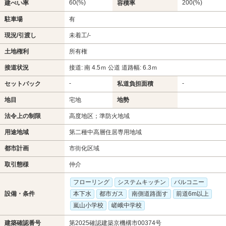
60(%)
200(%)
建ぺい率
容積率
駐車場
有
現況/引渡し
未着工/-
土地権利
所有権
接道状況
接道: 南 4.5ｍ 公道 道路幅: 6.3ｍ
-
-
セットバック
私道負担面積
地目
宅地
地勢
法令上の制限
高度地区；準防火地域
用途地域
第二種中高層住居専用地域
都市計画
市街化区域
取引態様
仲介
フローリング
システムキッチン
バルコニー
設備・条件
本下水
都市ガス
南側道路面す
前道6m以上
嵐山小学校
嵯峨中学校
建築確認番号
第2025確認建築京機構市00374号