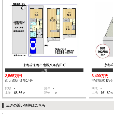
京都府京都市南区八条内田町
京都
土地
2,565万円
3,400万円
西大路駅 徒歩14分
宇多野駅 徒歩
-
-
-
間取
築年
間取
土地
68.36㎡
建物
-㎡
土地
161.80㎡
広さの近い物件はこちら