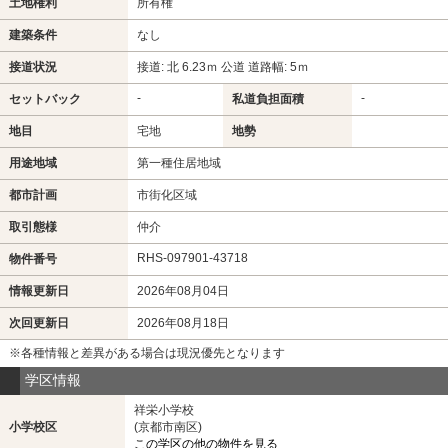
土地権利
所有権
建築条件
なし
接道状況
接道: 北 6.23ｍ 公道 道路幅: 5ｍ
-
-
セットバック
私道負担面積
地目
宅地
地勢
用途地域
第一種住居地域
都市計画
市街化区域
取引態様
仲介
RHS-097901-43718
物件番号
情報更新日
2026年08月04日
次回更新日
2026年08月18日
※各種情報と差異がある場合は現況優先となります
学区情報
祥栄小学校
小学校区
(京都市南区)
この学区の他の物件を見る