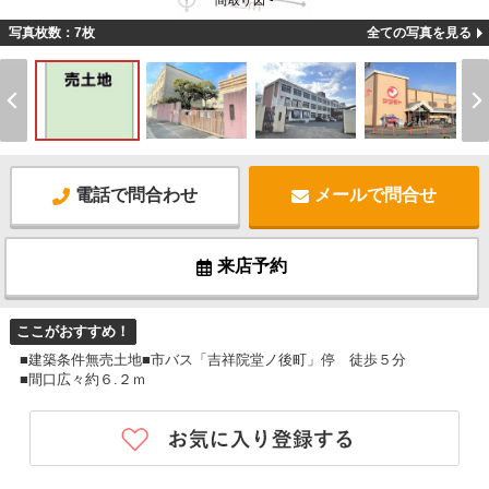
間取り図 -
写真枚数：7枚
全ての写真を見る
電話で問合わせ
メールで問合せ
来店予約
ここがおすすめ！
■建築条件無売土地■市バス「吉祥院堂ノ後町」停 徒歩５分
■間口広々約６.２ｍ