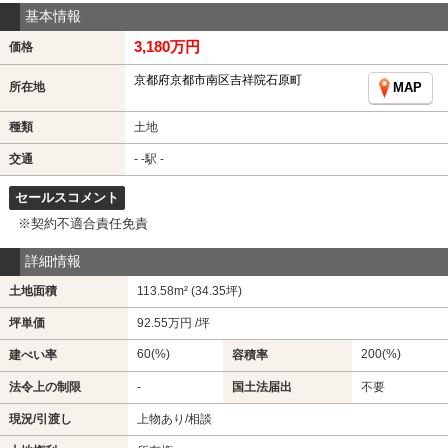
基本情報
3,180万円
価格
京都府京都市南区吉祥院石原町
所在地
MAP
種類
土地
交通
- -駅 -
セールスコメント
※契約不適合責任免責
詳細情報
土地面積
113.58m² (34.35坪)
坪単価
92.55万円 /坪
60(%)
200(%)
建ぺい率
容積率
法令上の制限
-
国土法届出
不要
現況/引渡し
上物あり/相談