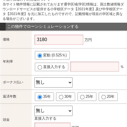
当サイト物件情報に記載されております通学区域(学区)情報は、国土数値情報ダ
ウンロードサービスが提供する小学校区データ【2021年度】及び中学校区デー
タ【2021年度】を元に加工したものですので、記載情報が現在の学区域と異な
る場合がございます。
この物件でローンシミュレーションする
価格
万円
変動 (0.525％)
年利率
直接入力する
％
ボーナス払い
返済年数
35年
30年
25年
20年
直接入力する
頭金