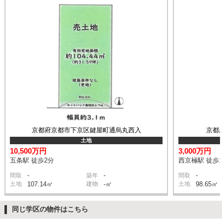
京都府京都市下京区鍵屋町通烏丸西入
京都
土地
10,500万円
3,000万円
五条駅 徒歩2分
西京極駅 徒歩1
-
-
-
間取
築年
間取
土地
107.14㎡
建物
-㎡
土地
98.65㎡
同じ学区の物件はこちら