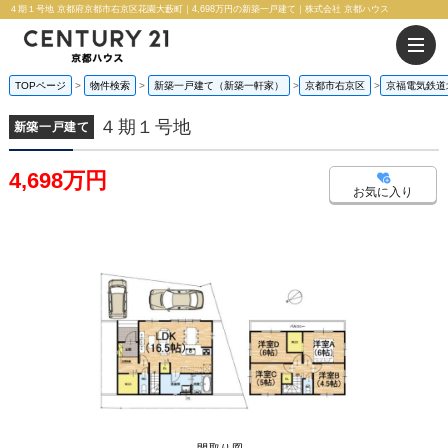
４期１号地 京都府京都市右京区花園大藪町｜4,698万円の新築一戸建て｜株式会社 京都ハウス
TOPページ
物件検索
新築一戸建て（新築一軒家）
京都市右京区
京福電気鉄道
４期１号地
新築一戸建て
4,698万円
お気に入り