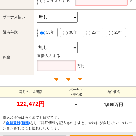
直接入力する
％
ボーナス払い
返済年数
35年
30年
25年
20年
直接入力する
頭金
万円
ボーナス
毎月のご返済額
物件価格
(×年2回)
122,472円
－
4,698万円
※返済金額はあくまでも目安です。
※
会員登録(無料)
をして詳細情報を記入されますと、全物件が自動でシミュレー
ションされとても便利になります。