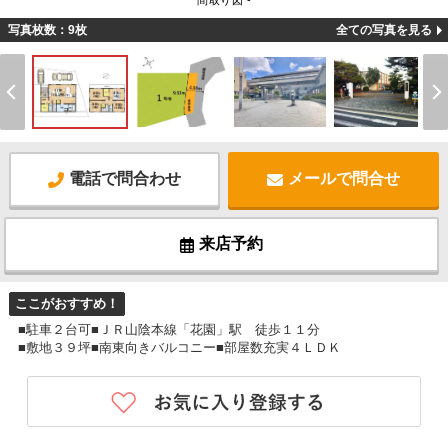
間取り図 -
写真枚数：9枚
全ての写真を見る
電話で問合わせ
メールで問合せ
来店予約
ここがおすすめ！
■駐車２台可■ＪＲ山陰本線「花園」駅 徒歩１１分
■敷地３９坪■南東向きバルコニー■部屋数充実４ＬＤＫ