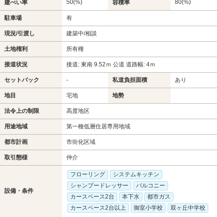
50(%)
80(%)
建ぺい率
容積率
駐車場
有
現況/引渡し
建築中/相談
土地権利
所有権
接道状況
接道: 東南 9.52ｍ 公道 道路幅: 4ｍ
セットバック
-
私道負担面積
あり
地目
宅地
地勢
法令上の制限
高度地区
用途地域
第一種低層住居専用地域
都市計画
市街化区域
取引態様
仲介
フローリング
システムキッチン
シャンプードレッサー
バルコニー
設備・条件
カースペース2台
本下水
都市ガス
カースペース2台以上
御室小学校
双ヶ丘中学校