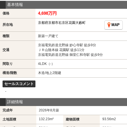
基本情報
4,698万円
価格
京都府京都市右京区花園大藪町
所在地
MAP
種類
新築一戸建て
京福電気鉄道北野線 妙心寺駅 徒歩9分
交通
ＪＲ山陰本線 花園駅 徒歩11分
京福電気鉄道北野線 御室仁和寺駅 徒歩9分
間取り
4LDK（-）
構造/階数
木造/地上2階建
セールスコメント
-
詳細情報
完成年
2026年8月築
132.23m²
93.56m
2
土地面積
建物面積