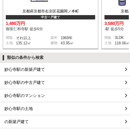
京都府京都市右京区花園岡ノ本町
京都
中古一戸建て
1,480万円
3,580万円
御室仁和寺駅 徒歩6分
-駅 徒歩5分
3LDK
間取
それ以上
築年
1969年
間取
土地
135.12㎡
建物
43.95㎡
土地
118.06㎡
類似の条件から検索
妙心寺駅の新築戸建て
妙心寺駅の中古戸建て
妙心寺駅のマンション
妙心寺駅の土地
の新築戸建て