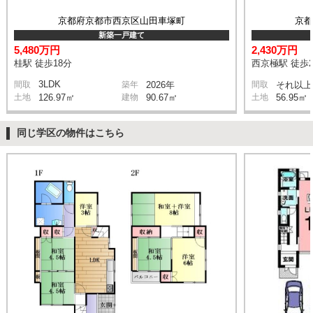
京都府京都市西京区山田車塚町
京
新築一戸建て
5,480万円
2,430万円
桂駅 徒歩18分
西京極駅 徒歩2
3LDK
間取
築年
2026年
間取
それ以上
土地
126.97㎡
建物
90.67㎡
土地
56.95㎡
同じ学区の物件はこちら