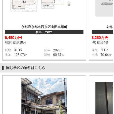
京都府京都市西京区山田車塚町
京都
新築一戸建て
5,480万円
3,280万円
桂駅 徒歩18分
-駅 徒歩4分
3LDK
3LDK
間取
築年
2026年
間取
土地
126.97㎡
建物
90.67㎡
土地
70.64㎡
同じ学区の物件はこちら