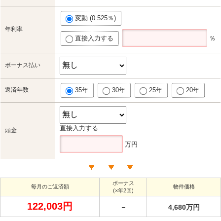
変動 (0.525％)
年利率
直接入力する
％
ボーナス払い
返済年数
35年
30年
25年
20年
直接入力する
頭金
万円
ボーナス
毎月のご返済額
物件価格
(×年2回)
122,003円
－
4,680万円