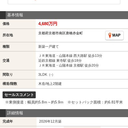
基本情報
4,680万円
価格
京都府京都市南区唐橋赤金町
所在地
MAP
種類
新築一戸建て
ＪＲ東海道・山陽本線 西大路駅 徒歩13分
交通
近鉄京都線 東寺駅 徒歩18分
ＪＲ東海道・山陽本線 京都駅 徒歩20分
間取り
3LDK（-）
構造/階数
木造/地上2階建
セールスコメント
※東側接道：幅員約5.8ｍ～約5.9ｍ ※セットバック面積：約6.81平米
詳細情報
完成年
2026年12月築