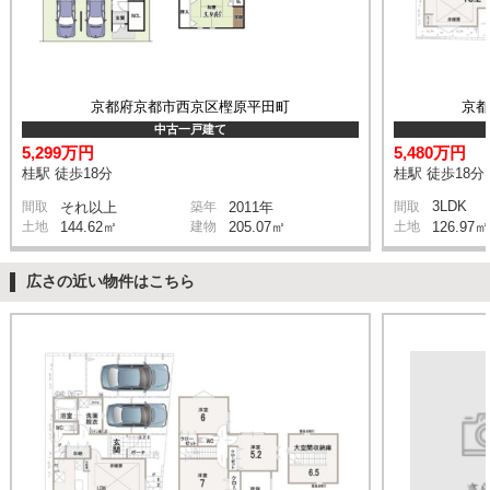
京都府京都市西京区樫原平田町
京
中古一戸建て
5,299万円
5,480万円
桂駅 徒歩18分
桂駅 徒歩18分
3LDK
間取
それ以上
築年
2011年
間取
土地
144.62㎡
建物
205.07㎡
土地
126.97㎡
広さの近い物件はこちら