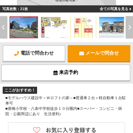
現地外観写真 -
写真枚数：21枚
全ての写真を見る
電話で問合わせ
メールで問合せ
来店予約
ここがおすすめ！
■モデルハウス建設中～Ｗロフトの家～■普通車２台＋軽自動車１台駐
車可
■唐橋小学校・八条中学校徒歩１０分圏内■スーパー・コンビニ・病
院・公園周辺にあり 生活便利♪