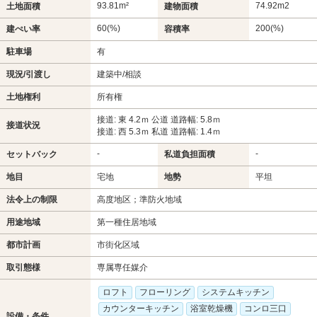
93.81m²
74.92m
2
土地面積
建物面積
60(%)
200(%)
建ぺい率
容積率
駐車場
有
現況/引渡し
建築中/相談
土地権利
所有権
接道: 東 4.2ｍ 公道 道路幅: 5.8ｍ
接道状況
接道: 西 5.3ｍ 私道 道路幅: 1.4ｍ
-
-
セットバック
私道負担面積
地目
宅地
地勢
平坦
法令上の制限
高度地区；準防火地域
用途地域
第一種住居地域
都市計画
市街化区域
取引態様
専属専任媒介
ロフト
フローリング
システムキッチン
カウンターキッチン
浴室乾燥機
コンロ三口
設備・条件