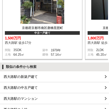
京都府京都市南区唐橋琵琶町
京
中古一戸建て
1,500万円
1,800万円
西大路駅 徒歩17分
西大路駅 徒歩1
3SDK
2LDK
間取
築年
1979年
間取
土地
64.25㎡
建物
57.14㎡
土地
45.20㎡
類似の条件から検索
西大路駅の新築戸建て
西大路駅の中古戸建て
西大路駅のマンション