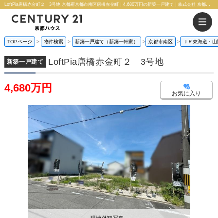
LoftPia唐橋赤金町２ 3号地 京都府京都市南区唐橋赤金町｜4,680万円の新築一戸建て｜株式会社 京都ハウス
TOPページ
物件検索
新築一戸建て（新築一軒家）
京都市南区
ＪＲ東海道・山
LoftPia唐橋赤金町２ 3号地
新築一戸建て
4,680万円
お気に入り