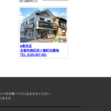
店舗紹介
■東寺店
京都市南区四ツ塚町26番地
TEL.0120-007-001
リー21京都ハウスにおまかせください。
だきます。