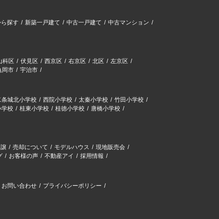
から探す
新築一戸建て
中古一戸建て
中古マンション
山科区
伏見区
西京区
右京区
北区
左京区
亀岡市
宇治市
二条城北小学校
西院小学校
太秦小学校
竹田小学校
小学校
桂東小学校
桂徳小学校
唐橋小学校
分譲
売却について
モデルハウス
現地販売会
グ
お客様の声
不動産アイ
採用情報
お問い合わせ
プライバシーポリシー