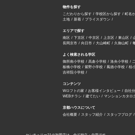
物件を探す
こだわりから探す
学校区から探す
町名
土地
新着
プライスダウン
エリアで探す
南区
下京区
中京区
上京区
東山区
長岡京市
向日市
大山崎町
久御山町
よく検索される学区
御所南小学校
高倉小学校
洛央小学校
板橋小学校
紫野小学校
鳳徳小学校
桂
吉祥院小学校
コンテンツ
Wロフトの家
お客様インタビュー
自社
WEBチラシ
建てたい
マンションカタロ
京都ハウスについて
会社概要
スタッフ紹介
スタッフブログ
センチュリー21の加盟店は、全て独立・自営です。