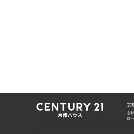
京
京都
ロー