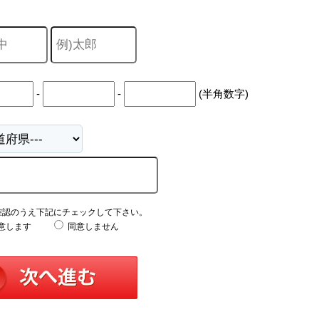
-
-
(半角数字)
確認のうえ下記にチェックして下さい。
意します
同意しません