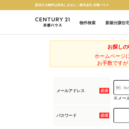
該当する物件は存在しません｜株式会社 京都ハウス
物件検索
新築分譲住
新築一戸建て
中古一戸建て
マンション
土地
お探しの
ホームページ
お手数ですが
メールアドレス
必須
※メー
パスワード
必須