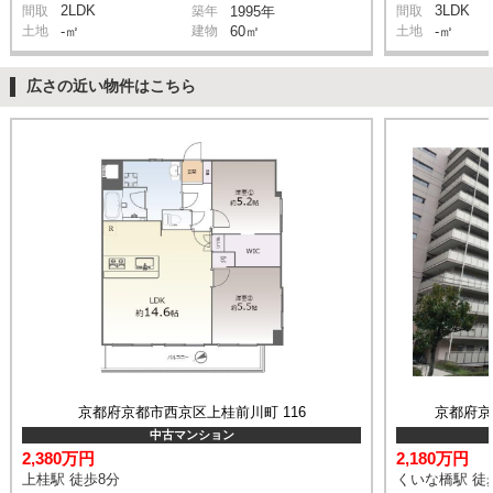
2LDK
3LDK
間取
築年
1995年
間取
土地
-㎡
建物
60㎡
土地
-㎡
広さの近い物件はこちら
京都府京都市西京区上桂前川町 116
京都府京
中古マンション
2,380万円
2,180万円
上桂駅 徒歩8分
くいな橋駅 徒