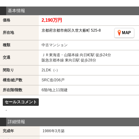
基本情報
2,190万円
価格
京都府京都市南区久世大薮町 525-8
所在地
MAP
種類
中古マンション
ＪＲ東海道・山陽本線 向日町駅 徒歩24分
交通
阪急京都本線 東向日駅 徒歩28分
間取り
2LDK（-）
構造/総戸数
SRC造/206戸
所在階/階数
6階/地上11階建
セールスコメント
-
詳細情報
完成年
1986年3月築