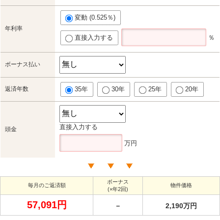
変動 (0.525％)
年利率
直接入力する
％
ボーナス払い
返済年数
35年
30年
25年
20年
直接入力する
頭金
万円
ボーナス
毎月のご返済額
物件価格
(×年2回)
57,091円
－
2,190万円