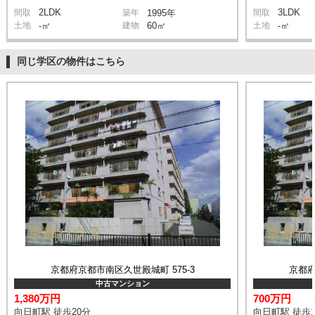
2LDK
3LDK
間取
築年
1995年
間取
土地
-㎡
建物
60㎡
土地
-㎡
同じ学区の物件はこちら
京都府京都市南区久世殿城町 575-3
京都府
中古マンション
1,380万円
700万円
向日町駅 徒歩20分
向日町駅 徒歩1