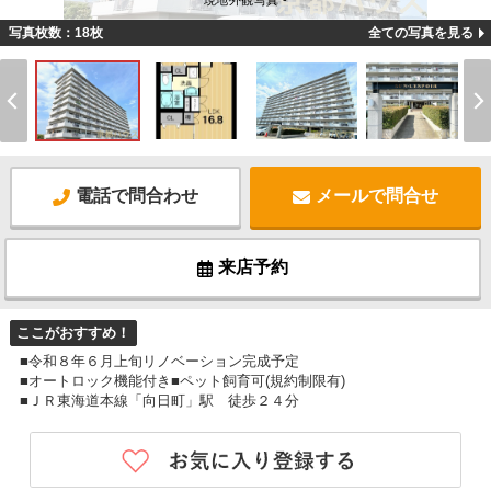
現地外観写真 -
写真枚数：18枚
全ての写真を見る
電話で問合わせ
メールで問合せ
来店予約
ここがおすすめ！
■令和８年６月上旬リノベーション完成予定
■オートロック機能付き■ペット飼育可(規約制限有)
■ＪＲ東海道本線「向日町」駅 徒歩２４分