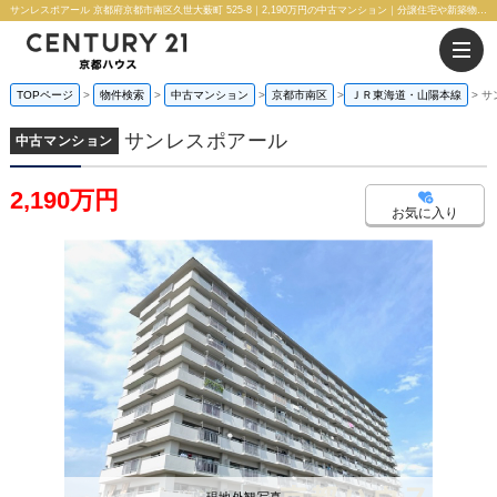
サンレスポアール 京都府京都市南区久世大薮町 525-8｜2,190万円の中古マンション｜分譲住宅や新築物件｜株式会社 京都ハウス
TOPページ
物件検索
中古マンション
京都市南区
ＪＲ東海道・山陽本線
サ
サンレスポアール
中古マンション
2,190万円
お気に入り