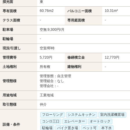
採光面
東
60.76m
2
10.31m²
専有面積
バルコニー面積
-
-
テラス面積
専用庭面積
駐車場
空無:9,300円/月
-
駐輪場
現況/引渡し
空室/即時
管理費等
5,720円
修繕積立金
12,770円
土地権利
所有権
建物権利
-
管理形態：自主管理
管理態様
管理組合：なし
管理会社：-
用途地域
工業地域
取引態様
仲介
フローリング
システムキッチン
室内洗濯機置場
コンロ三口
エレベーター
オートロック
設備・条件
駐輪場
バイク置き場
ペット可
本下水