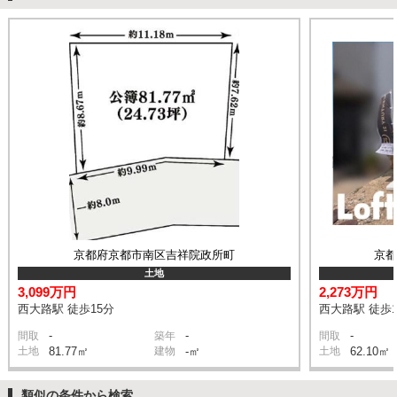
京都府京都市南区吉祥院政所町
京
土地
3,099万円
2,273万円
西大路駅 徒歩15分
西大路駅 徒歩1
-
-
-
間取
築年
間取
土地
81.77㎡
建物
-㎡
土地
62.10㎡
類似の条件から検索