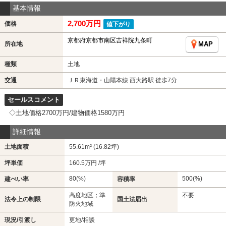
基本情報
2,700万円
価格
値下がり
京都府京都市南区吉祥院九条町
所在地
MAP
種類
土地
交通
ＪＲ東海道・山陽本線 西大路駅 徒歩7分
セールスコメント
◇土地価格2700万円/建物価格1580万円
詳細情報
土地面積
55.61m² (16.82坪)
坪単価
160.5万円 /坪
80(%)
500(%)
建ぺい率
容積率
高度地区；準
不要
法令上の制限
国土法届出
防火地域
現況/引渡し
更地/相談