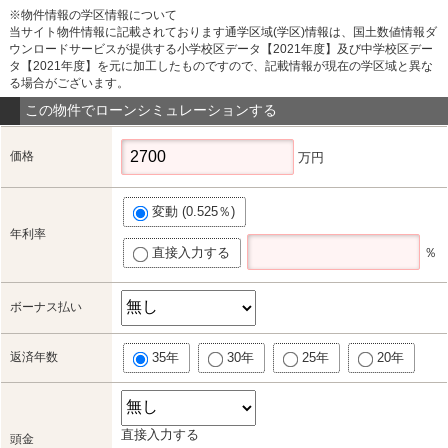
※物件情報の学区情報について
当サイト物件情報に記載されております通学区域(学区)情報は、国土数値情報ダ
ウンロードサービスが提供する小学校区データ【2021年度】及び中学校区デー
タ【2021年度】を元に加工したものですので、記載情報が現在の学区域と異な
る場合がございます。
この物件でローンシミュレーションする
価格
万円
変動 (0.525％)
年利率
直接入力する
％
ボーナス払い
返済年数
35年
30年
25年
20年
直接入力する
頭金