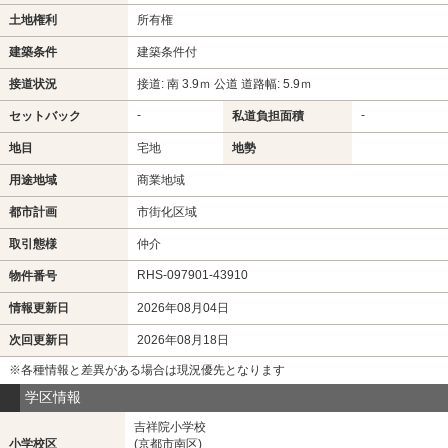
土地権利
所有権
建築条件
建築条件付
接道状況
接道: 南 3.9ｍ 公道 道路幅: 5.9ｍ
-
-
セットバック
私道負担面積
地目
宅地
地勢
用途地域
商業地域
都市計画
市街化区域
取引態様
仲介
RHS-097901-43910
物件番号
情報更新日
2026年08月04日
次回更新日
2026年08月18日
※各種情報と差異がある場合は現況優先となります
学区情報
吉祥院小学校
小学校区
(京都市南区)