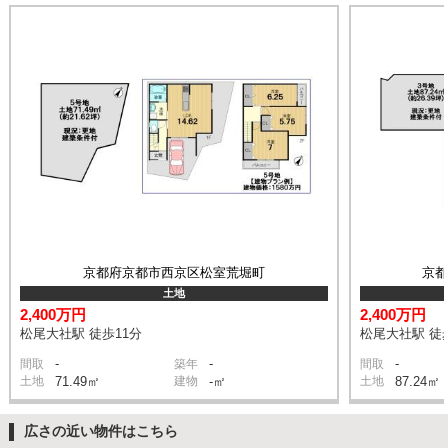
京都府京都市西京区松室荒堀町
京
土地
2,400万円
2,400万円
松尾大社駅 徒歩11分
松尾大社駅 徒
-
-
-
間取
築年
間取
土地
71.49㎡
建物
-㎡
土地
87.24㎡
広さの近い物件はこちら