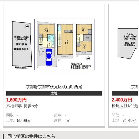
京都府京都市伏見区桃山町西尾
京
土地
1,600万円
2,400万円
六地蔵駅 徒歩5分
松尾大社駅 徒
-
-
-
間取
築年
間取
土地
59.99㎡
建物
-㎡
土地
71.49㎡
同じ学区の物件はこちら