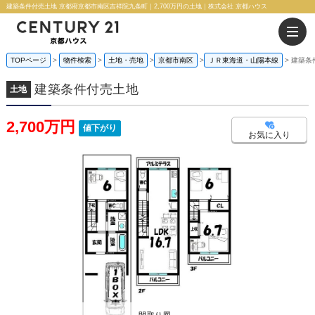
建築条件付売土地 京都府京都市南区吉祥院九条町｜2,700万円の土地｜株式会社 京都ハウス
TOPページ
物件検索
土地・売地
京都市南区
ＪＲ東海道・山陽本線
建築条
建築条件付売土地
土地
2,700万円
値下がり
お気に入り