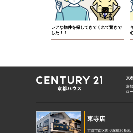
レアな物件を探してきてくれて驚きで
した！！
京
京都
ロー
東寺店
京都市南区四ツ塚町26番地