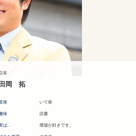
店長
田岡 拓
星座
いて座
趣味
読書
実は…
廃墟が好きです。