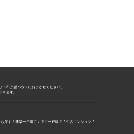
リー21京都ハウスにおまかせください。
だきます。
から探す
新築一戸建て
中古一戸建て
中古マンション