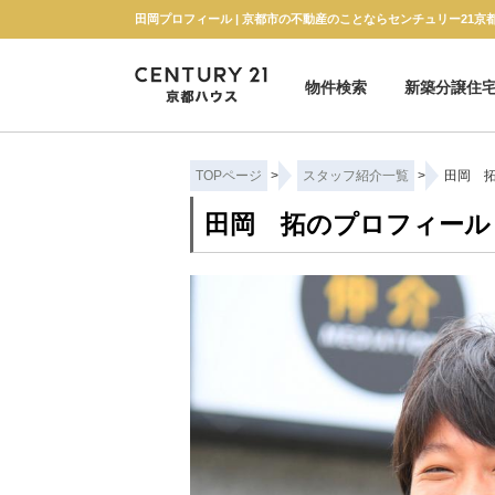
田岡プロフィール | 京都市の不動産のことならセンチュリー21京
物件検索
新築分譲住
新築一戸建て
中古一戸建て
マンション
土地
TOPページ
>
スタッフ紹介一覧
>
田岡 
田岡 拓のプロフィール