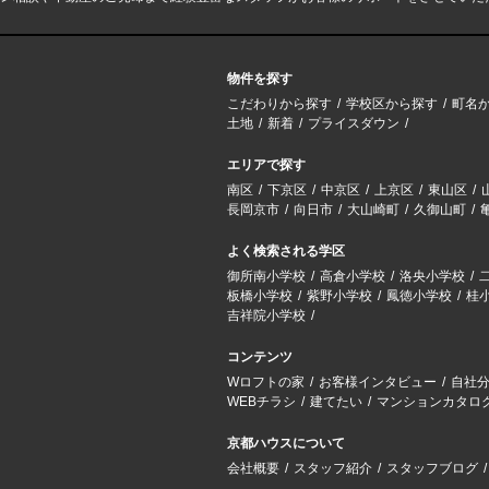
物件を探す
こだわりから探す
学校区から探す
町名
土地
新着
プライスダウン
エリアで探す
南区
下京区
中京区
上京区
東山区
長岡京市
向日市
大山崎町
久御山町
よく検索される学区
御所南小学校
高倉小学校
洛央小学校
板橋小学校
紫野小学校
鳳徳小学校
桂
吉祥院小学校
コンテンツ
Wロフトの家
お客様インタビュー
自社
WEBチラシ
建てたい
マンションカタロ
京都ハウスについて
会社概要
スタッフ紹介
スタッフブログ