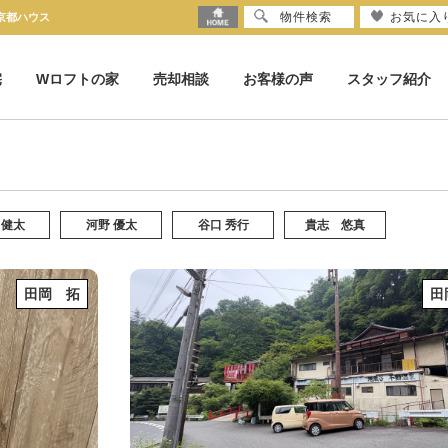
物件検索
お気に入
1京都ハウス
宅
Wロフトの家
売却相談
お客様の声
スタッフ紹介
 健太
河野 優太
谷口 秀行
貴志 悠真
田岡 拓
田