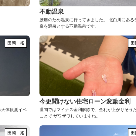
不動温泉
腰痛のため温泉に行ってきました。
北白川にある
泉を源泉とする不動温泉です。
田岡 拓
田
今更聞けない住宅ローン変動金利
の天体観測イベ
世間ではマイナス金利解除で、金利が上がりそう
。
ことで
ザワザワしていますね。
田岡 拓
田