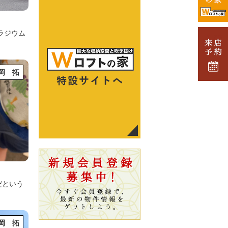
ラジウム
岡 拓
だという
岡 拓