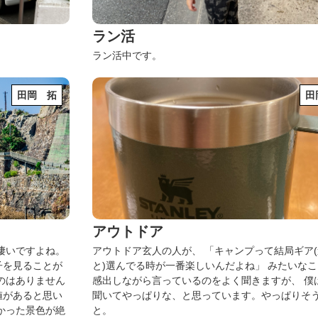
ラン活
ラン活中です。
田岡 拓
田
アウトドア
て凄いですよね。
アウトドア玄人の人が、
「キャンプって結局ギア
子を見ることが
と)選んでる時が一番楽しいんだよね」
みたいなこ
のはありません
感出しながら言っているのをよく聞きますが、
僕
値があると思い
聞いてやっぱりな、と思っています。やっぱりそ
かった景色が絶
と。