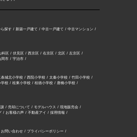
から探す
新築一戸建て
中古一戸建て
中古マンション
山科区
伏見区
西京区
右京区
北区
左京区
亀岡市
宇治市
二条城北小学校
西院小学校
太秦小学校
竹田小学校
小学校
桂東小学校
桂徳小学校
唐橋小学校
分譲
売却について
モデルハウス
現地販売会
グ
お客様の声
不動産アイ
採用情報
お問い合わせ
プライバシーポリシー