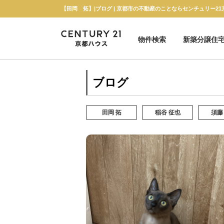
【田岡 拓】|ブログ | 京都市の不動産のことならセンチュリー2
物件検索
新築分譲住
新築一戸建て
中古一戸建て
マンション
土地
ブログ
田岡 拓
稲谷 征也
須藤