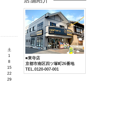
店舗紹介
土
1
■東寺店
8
京都市南区四ツ塚町26番地
15
TEL.0120-007-001
22
29