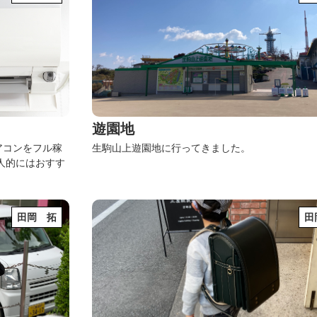
遊園地
アコンをフル稼
生駒山上遊園地に行ってきました。
人的にはおすす
田岡 拓
田