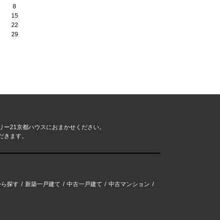
8
15
22
29
リー21京都ハウスにおまかせください。
だきます。
から探す
新築一戸建て
中古一戸建て
中古マンション