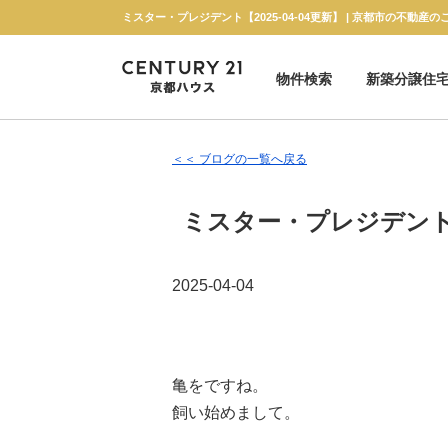
ミスター・プレジデント【2025-04-04更新】 | 京都市の不動
物件検索
新築分譲住
新築一戸建て
中古一戸建て
マンション
土地
＜＜ ブログの一覧へ戻る
ミスター・プレジデン
2025-04-04
亀をですね。
飼い始めまして。