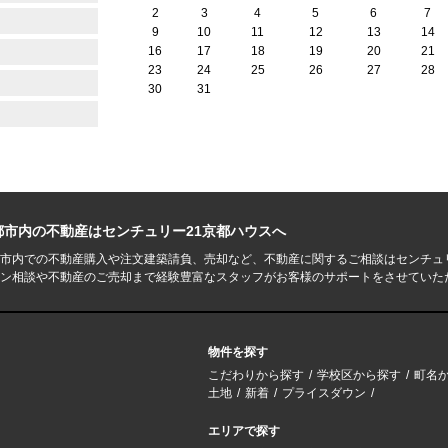
2
3
4
5
6
7
9
10
11
12
13
14
16
17
18
19
20
21
23
24
25
26
27
28
30
31
都市内の不動産はセンチュリー21京都ハウスへ
市内での不動産購入や注文建築請負、売却など、不動産に関するご相談はセンチュ
ン相談や不動産のご売却まで経験豊富なスタッフがお客様のサポートをさせていた
物件を探す
こだわりから探す
学校区から探す
町名
土地
新着
プライスダウン
エリアで探す