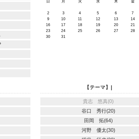
日
月
火
水
木
金
2
3
4
5
6
7
9
10
11
12
13
14
16
17
18
19
20
21
23
24
25
26
27
28
也
30
31
？
【テーマ】|
貴志 悠真(0)
谷口 秀行(20)
田岡 拓(64)
河野 優太(30)