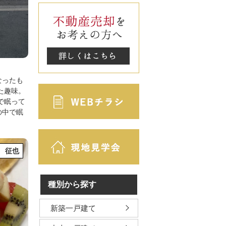
なったも
た趣味。
で眠って
の中で眠
 征也
種別から探す
新築一戸建て