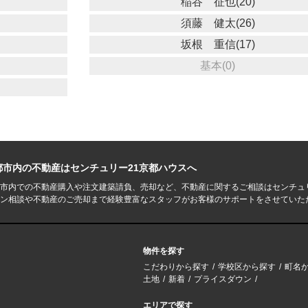
稲谷 征也(20)
須藤 健太(26)
坂根 重信(17)
基本(0)
都市内の不動産はセンチュリー21京都ハウスへ
市内での不動産購入や注文建築請負、売却など、不動産に関するご相談はセンチュ
ン相談や不動産のご売却まで経験豊富なスタッフがお客様のサポートをさせていた
物件を探す
こだわりから探す
学校区から探す
町名
土地
新着
プライスダウン
エリアで探す