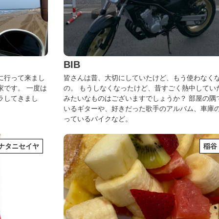
BIB
に行って来まし
皆さんは昔、大切にしていたけど、もう使わなく
家です。
一度は
の。
もうしなくなったけど、昔すごく熱中してい
ラしてきまし
みたいなものはございますでしょうか？
部屋の隅
いるギターや、好きだった歌手のアルバム、車庫
っているバイクなど。
ナタニセイヤ
稲谷