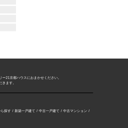
リー21京都ハウスにおまかせください。
だきます。
から探す
新築一戸建て
中古一戸建て
中古マンション