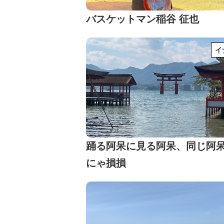
バスケットマン稲谷 征也
イ
踊る阿呆に見る阿呆、同じ阿
にゃ損損