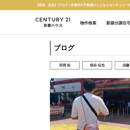
【稲谷 征也】|ブログ | 京都市の不動産のことならセンチュリー
物件検索
新築分譲住
新築一戸建て
中古一戸建て
マンション
土地
ブログ
田岡 拓
稲谷 征也
須藤