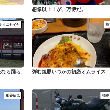
想像以上！が、万博だ。
ナタニセイヤ
稲
呆なら踊ら
弾む焼豚いつかの初恋オムライス
稲谷征也
稲谷