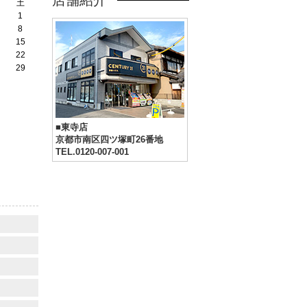
店舗紹介
土
1
8
15
22
29
■東寺店
京都市南区四ツ塚町26番地
TEL.0120-007-001