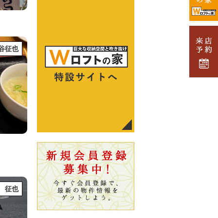
谷征也
 征也