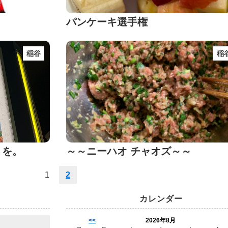
パンケーキ選手権
稲谷
稲
リを。
～～ニーハオ チャオズ～～
1
2
カレンダー
<<
2026年8月