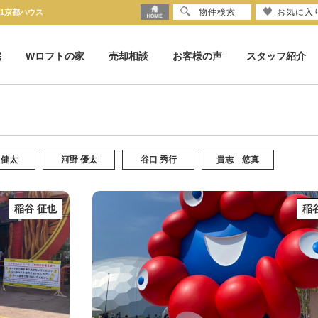
物件検索
お気に入
21京都ハウス
宅
Wロフトの家
売却相談
お客様の声
スタッフ紹介
 健太
河野 優太
谷口 秀行
貴志 悠真
稲谷 征也
稲