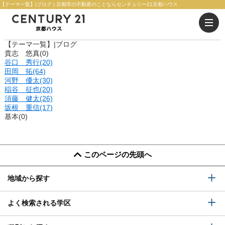
【テーマ一覧】|ブログ | 京都市の不動産のことならセンチュリー21京都ハウス
桂徳小学校
唐橋小学校
吉祥院小学校
【テーマ一覧】|ブログ
貴志 悠真(0)
谷口 秀行(20)
田岡 拓(64)
河野 優太(30)
稲谷 征也(20)
須藤 健太(26)
坂根 重信(17)
基本(0)
このページの先頭へ
地域から探す
よく検索される学区