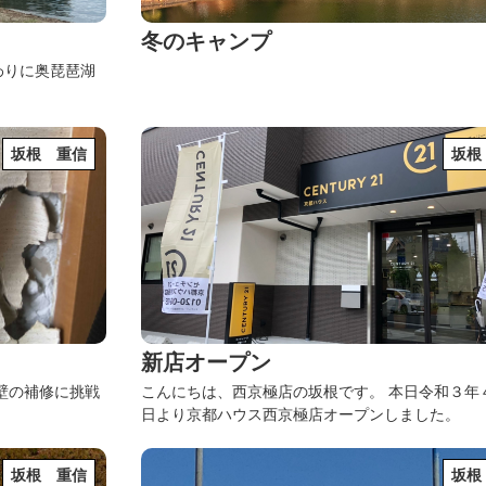
冬のキャンプ
​夏の終わりに奥琵琶湖
坂根 重信
坂根
新店オープン
壁の補修に挑戦
こんにちは、西京極店の坂根です。
本日令和３年
日より京都ハウス西京極店オープンしました。
坂根 重信
坂根