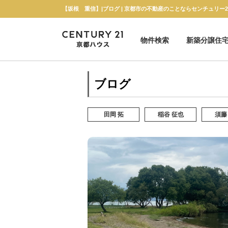
【坂根 重信】|ブログ | 京都市の不動産のことならセンチュリー
物件検索
新築分譲住
新築一戸建て
中古一戸建て
マンション
土地
ブログ
田岡 拓
稲谷 征也
須藤