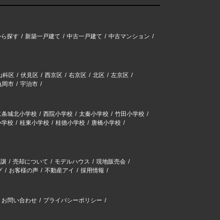
から探す
新築一戸建て
中古一戸建て
中古マンション
山科区
伏見区
西京区
右京区
北区
左京区
亀岡市
宇治市
二条城北小学校
西院小学校
太秦小学校
竹田小学校
小学校
桂東小学校
桂徳小学校
唐橋小学校
分譲
売却について
モデルハウス
現地販売会
グ
お客様の声
不動産アイ
採用情報
お問い合わせ
プライバシーポリシー