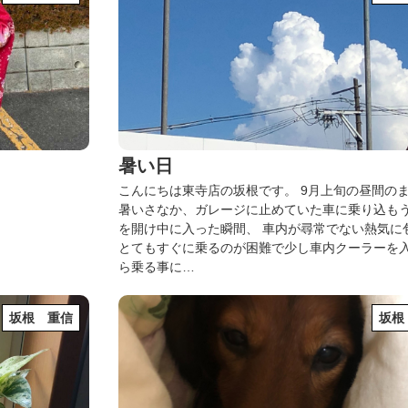
暑い日
こんにちは東寺店の坂根です。
9月上旬の昼間の
暑いさなか、ガレージに止めていた車に乗り込も
を開け中に入った瞬間、
車内が尋常でない熱気に
とてもすぐに乗るのが困難で少し車内クーラーを
ら乗る事に…
坂根 重信
坂根