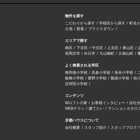
物件を探す
こだわりから探す
学校区から探す
町名
土地
新着
プライスダウン
エリアで探す
南区
下京区
中京区
上京区
東山区
長岡京市
向日市
大山崎町
久御山町
よく検索される学区
御所南小学校
高倉小学校
洛央小学校
板橋小学校
紫野小学校
鳳徳小学校
桂
吉祥院小学校
コンテンツ
Wロフトの家
お客様インタビュー
自社
WEBチラシ
建てたい
マンションカタロ
京都ハウスについて
会社概要
スタッフ紹介
スタッフブログ