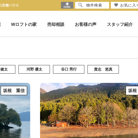
物件検索
お気に入
21京都ハウス
宅
Wロフトの家
売却相談
お客様の声
スタッフ紹介
 健太
河野 優太
谷口 秀行
貴志 悠真
坂根 重信
坂根