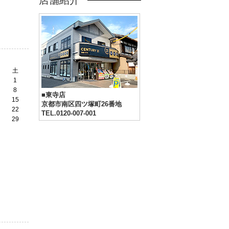
店舗紹介
土
1
8
■東寺店
15
京都市南区四ツ塚町26番地
22
TEL.0120-007-001
29