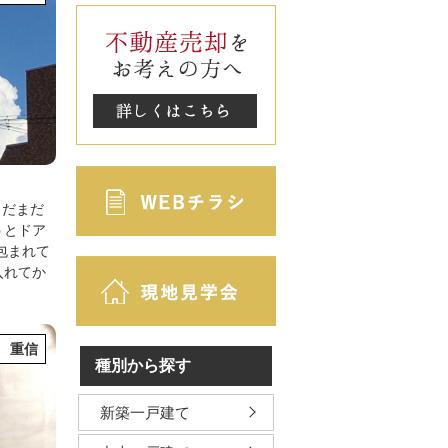
まだまだ
うとドア
包まれて
入れてか
 重信
種別から探す
新築一戸建て