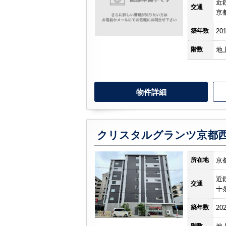
近
交通
京
築年数
20
階数
地
物件詳細
クリスタルグランツ京都
所在地
京
近
交通
十
築年数
20