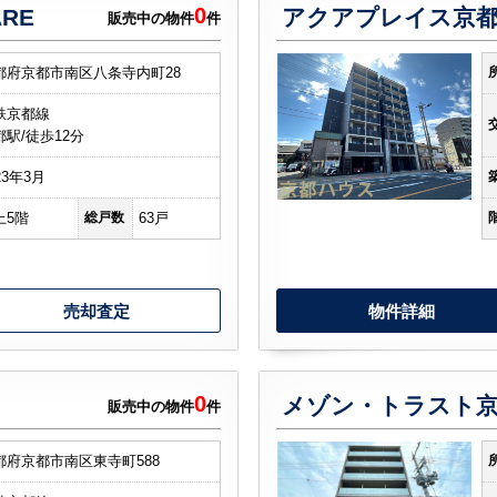
0
RE
アクアプレイス京
販売中の物件
件
都府京都市南区八条寺内町28
鉄京都線
都駅/徒歩12分
23年3月
上5階
総戸数
63戸
売却査定
物件詳細
0
メゾン・トラスト京
販売中の物件
件
都府京都市南区東寺町588