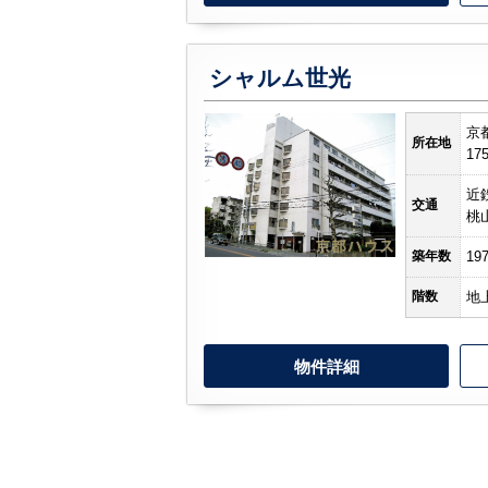
シャルム世光
京
所在地
17
近
交通
桃
築年数
19
階数
地
物件詳細