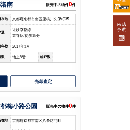
0
都洛南
販売中の物件
件
所在地
京都府京都市南区唐橋川久保町35
近鉄京都線
交通
東寺駅/徒歩18分
築年数
2017年3月
階数
地上8階
総戸数
売却査定
0
都梅小路公園
販売中の物件
件
所在地
京都府京都市南区八条坊門町