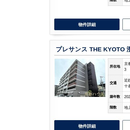
階数
地
物件詳細
プレサンス THE KYOTO 
京
所在地
3
近
交通
十
築年数
20
階数
地
物件詳細