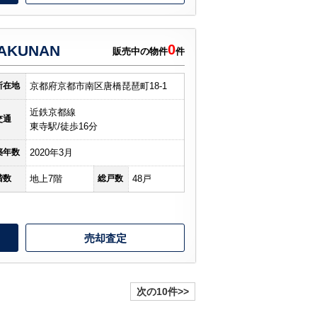
0
KUNAN
販売中の物件
件
所在地
京都府京都市南区唐橋琵琶町18-1
近鉄京都線
交通
東寺駅/徒歩16分
築年数
2020年3月
階数
地上7階
総戸数
48戸
売却査定
次の10件>>