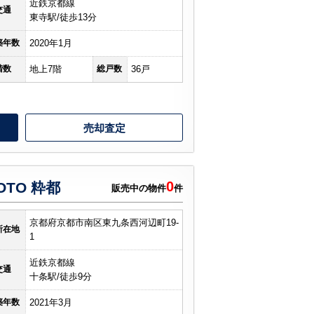
近鉄京都線
交通
東寺駅/徒歩13分
築年数
2020年1月
階数
地上7階
総戸数
36戸
売却査定
0
OTO 粋都
販売中の物件
件
京都府京都市南区東九条西河辺町19-
所在地
1
近鉄京都線
交通
十条駅/徒歩9分
築年数
2021年3月