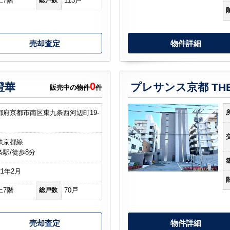
上7階
総戸数
113戸
売却査定
物件詳細
0
澄華
プレサンス京都 THE
販売中の物件
件
都府京都市南区東九条西河辺町19-
鉄京都線
条駅/徒歩8分
21年2月
上7階
総戸数
70戸
売却査定
物件詳細