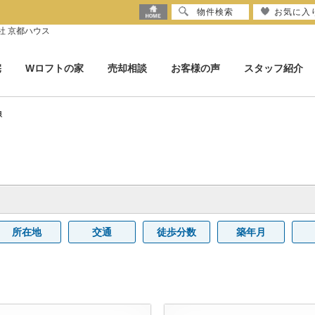
物件検索
お気に入
社 京都ハウス
宅
Wロフトの家
売却相談
お客様の声
スタッフ紹介
線
所在地
交通
徒歩分数
築年月