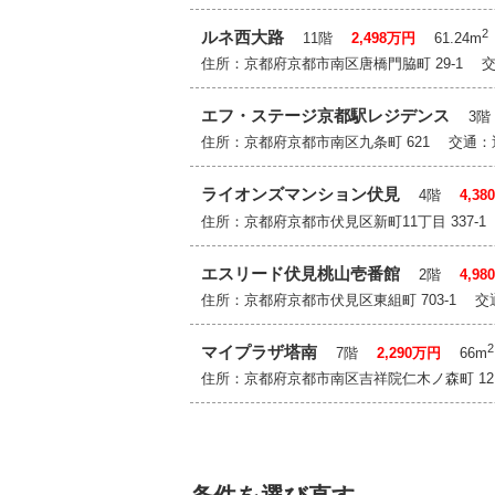
2
ルネ西大路
11階
2,498万円
61.24m
住所：京都府京都市南区唐橋門脇町 29-1
エフ・ステージ京都駅レジデンス
3
住所：京都府京都市南区九条町 621 交通
ライオンズマンション伏見
4階
4,3
住所：京都府京都市伏見区新町11丁目 337
エスリード伏見桃山壱番館
2階
4,9
住所：京都府京都市伏見区東組町 703-1
2
マイプラザ塔南
7階
2,290万円
66m
住所：京都府京都市南区吉祥院仁木ノ森町 1