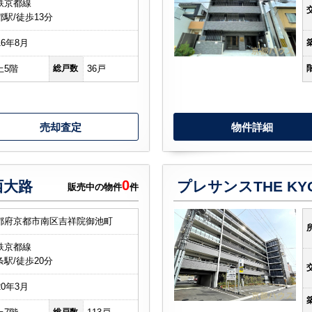
鉄京都線
都駅/徒歩13分
16年8月
上5階
総戸数
36戸
売却査定
物件詳細
0
西大路
プレサンスTHE KY
販売中の物件
件
都府京都市南区吉祥院御池町
鉄京都線
条駅/徒歩20分
20年3月