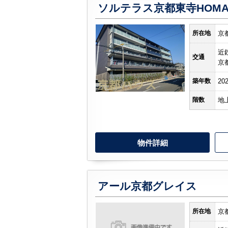
ソルテラス京都東寺HOMA
所在地
京
近
交通
京
築年数
20
階数
地
物件詳細
アール京都グレイス
所在地
京