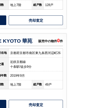
階数
地上7階
総戸数
128戸
売却査定
0
 KYOTO 華苑
販売中の物件
件
所在地
京都府京都市南区東九条西河辺町26
近鉄京都線
交通
十条駅/徒歩9分
築年数
2019年9月
階数
地上7階
総戸数
49戸
売却査定