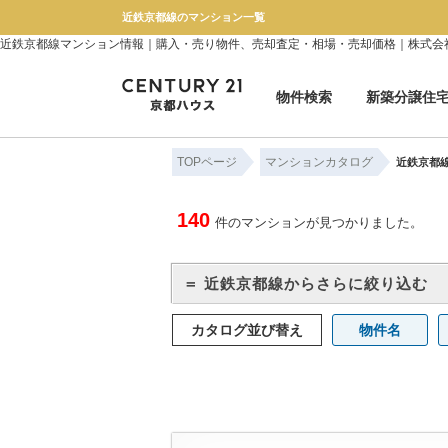
近鉄京都線のマンション一覧
近鉄京都線マンション情報｜購入・売り物件、売却査定・相場・売却価格｜株式会
物件検索
新築分譲住
新築一戸建て
中古一戸建て
マンション
土地
TOPページ
マンションカタログ
近鉄京都
140
件のマンションが見つかりました。
＝ 近鉄京都線からさらに絞り込む
カタログ並び替え
物件名