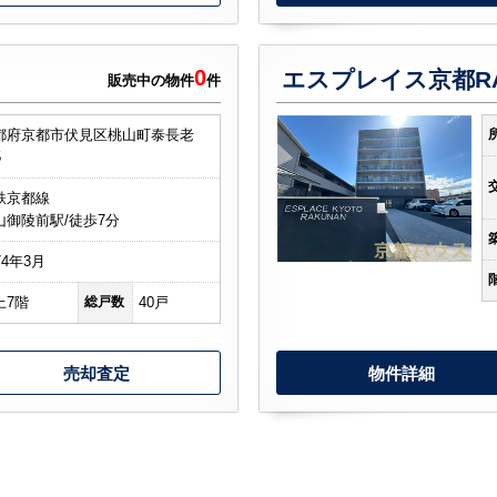
0
エスプレイス京都RA
販売中の物件
件
都府京都市伏見区桃山町泰長老
5
鉄京都線
山御陵前駅/徒歩7分
74年3月
上7階
総戸数
40戸
売却査定
物件詳細