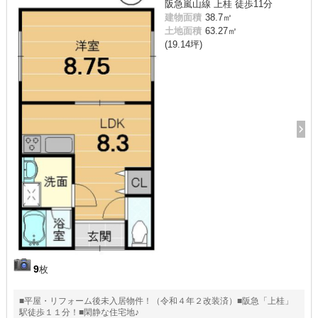
阪急嵐山線 上桂 徒歩11分
建物面積
38.7㎡
土地面積
63.27㎡
(19.14坪)
9
枚
■平屋・リフォーム後未入居物件！（令和４年２改装済）■阪急「上桂」
駅徒歩１１分！■閑静な住宅地♪