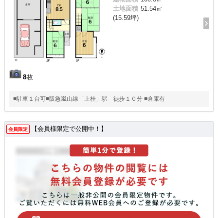
土地面積
51.54㎡
(15.59坪)
8
枚
■駐車１台可■阪急嵐山線「上桂」駅 徒歩１０分 ■倉庫有
【会員様限定で公開中！】
会員限定