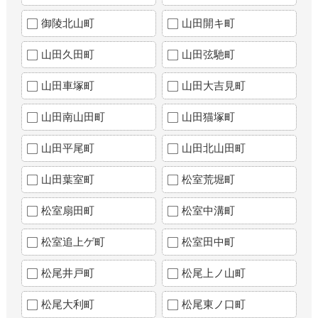
御陵北山町
山田開キ町
山田久田町
山田弦馳町
山田車塚町
山田大吉見町
山田南山田町
山田猫塚町
山田平尾町
山田北山田町
山田葉室町
松室荒堀町
松室扇田町
松室中溝町
松室追上ゲ町
松室田中町
松尾井戸町
松尾上ノ山町
松尾大利町
松尾東ノ口町