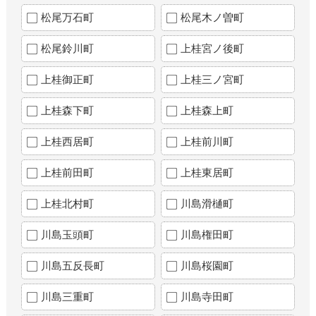
松尾万石町
松尾木ノ曽町
松尾鈴川町
上桂宮ノ後町
上桂御正町
上桂三ノ宮町
上桂森下町
上桂森上町
上桂西居町
上桂前川町
上桂前田町
上桂東居町
上桂北村町
川島滑樋町
川島玉頭町
川島権田町
川島五反長町
川島桜園町
川島三重町
川島寺田町