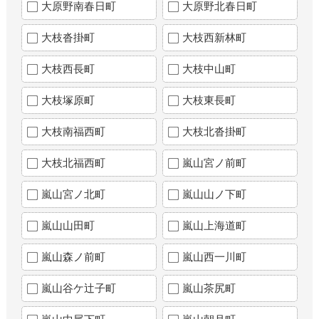
大原野南春日町
大原野北春日町
大枝沓掛町
大枝西新林町
大枝西長町
大枝中山町
大枝塚原町
大枝東長町
大枝南福西町
大枝北沓掛町
大枝北福西町
嵐山宮ノ前町
嵐山宮ノ北町
嵐山山ノ下町
嵐山山田町
嵐山上海道町
嵐山森ノ前町
嵐山西一川町
嵐山谷ケ辻子町
嵐山茶尻町