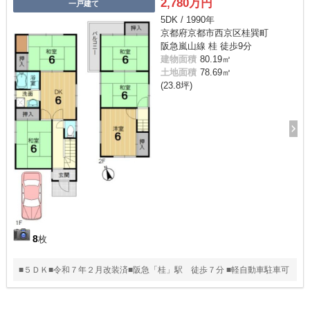
2,780万円
一戸建て
5DK / 1990年
京都府京都市西京区桂巽町
阪急嵐山線 桂 徒歩9分
建物面積
80.19㎡
土地面積
78.69㎡
(23.8坪)
8
枚
■５ＤＫ■令和７年２月改装済■阪急「桂」駅 徒歩７分 ■軽自動車駐車可