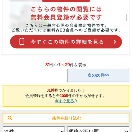
31
1～20
件中
件を表示
次の20件>>
31件
見つかりました！
会員登録をすると全
1550
件の中から探せます。
今すぐ見る
条件を絞り込む