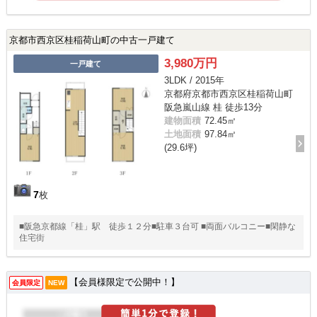
京都市西京区桂稲荷山町の中古一戸建て
3,980万円
一戸建て
3LDK / 2015年
京都府京都市西京区桂稲荷山町
阪急嵐山線 桂 徒歩13分
建物面積
72.45㎡
土地面積
97.84㎡
(29.6坪)
7
枚
■阪急京都線「桂」駅 徒歩１２分■駐車３台可 ■両面バルコニー■閑静な
住宅街
【会員様限定で公開中！】
会員限定
NEW