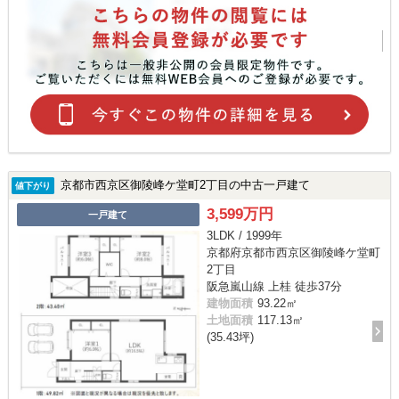
京都市西京区御陵峰ケ堂町2丁目の中古一戸建て
値下がり
3,599万円
一戸建て
3LDK / 1999年
京都府京都市西京区御陵峰ケ堂町
2丁目
阪急嵐山線 上桂 徒歩37分
建物面積
93.22㎡
土地面積
117.13㎡
(35.43坪)