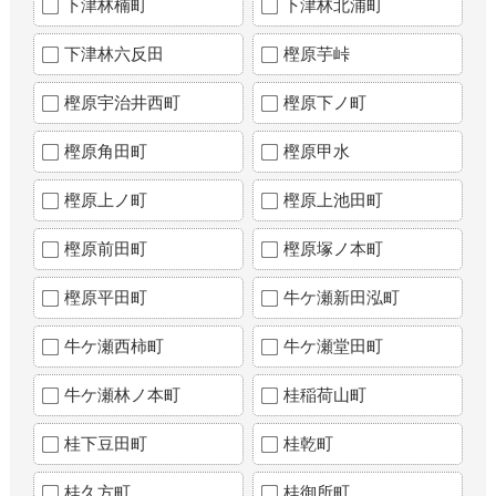
下津林楠町
下津林北浦町
下津林六反田
樫原芋峠
樫原宇治井西町
樫原下ノ町
樫原角田町
樫原甲水
樫原上ノ町
樫原上池田町
樫原前田町
樫原塚ノ本町
樫原平田町
牛ケ瀬新田泓町
牛ケ瀬西柿町
牛ケ瀬堂田町
牛ケ瀬林ノ本町
桂稲荷山町
桂下豆田町
桂乾町
桂久方町
桂御所町