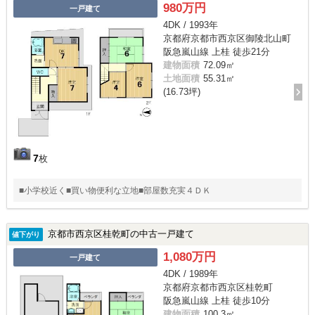
980万円
一戸建て
4DK / 1993年
京都府京都市西京区御陵北山町
阪急嵐山線 上桂 徒歩21分
建物面積
72.09㎡
土地面積
55.31㎡
(16.73坪)
7
枚
■小学校近く■買い物便利な立地■部屋数充実４ＤＫ
京都市西京区桂乾町の中古一戸建て
値下がり
1,080万円
一戸建て
4DK / 1989年
京都府京都市西京区桂乾町
阪急嵐山線 上桂 徒歩10分
建物面積
100.3㎡