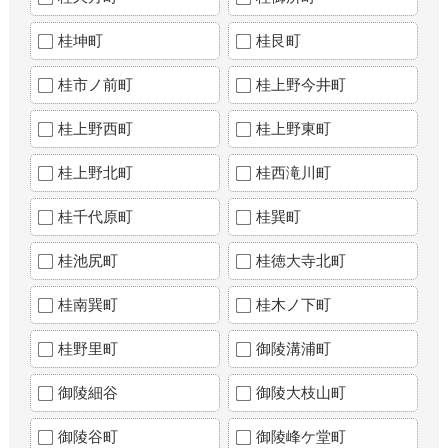
桂坤町
桂艮町
桂市ノ前町
桂上野今井町
桂上野西町
桂上野東町
桂上野北町
桂西滝川町
桂千代原町
桂巽町
桂池尻町
桂徳大寺北町
桂南巽町
桂木ノ下町
桂野里町
御陵溝浦町
御陵細谷
御陵大枝山町
御陵谷町
御陵峰ケ堂町