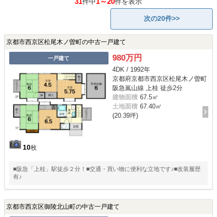
31
1～20
件中
件を表示
次の20件>>
京都市西京区松尾木ノ曽町の中古一戸建て
980万円
一戸建て
4DK / 1992年
京都府京都市西京区松尾木ノ曽町
阪急嵐山線 上桂 徒歩2分
建物面積
67.5㎡
土地面積
67.40㎡
(20.39坪)
10
枚
■阪急「上桂」駅徒歩２分！■交通・買い物に便利な立地です♪■改装履歴
有♪
京都市西京区御陵北山町の中古一戸建て