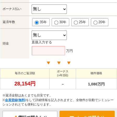
ボーナス払い
返済年数
35年
30年
25年
20年
直接入力する
頭金
万円
ボーナス
毎月のご返済額
物件価格
(×年2回)
28,154円
－
1,080万円
※返済金額はあくまでも目安です。
※
会員登録(無料)
をして詳細情報を記入されますと、全物件が自動でシミュレー
ションされとても便利になります。