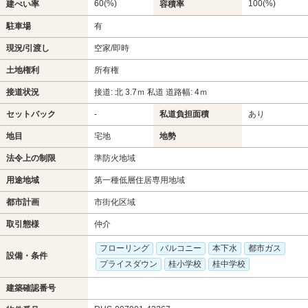
60(%)
100(%)
建ぺい率
容積率
駐車場
有
現況/引渡し
空家/即時
土地権利
所有権
接道状況
接道: 北 3.7ｍ 私道 道路幅: 4ｍ
セットバック
-
私道負担面積
あり
地目
宅地
地勢
法令上の制限
準防火地域
用途地域
第一種低層住居専用地域
都市計画
市街化区域
取引態様
仲介
フローリング
バルコニー
本下水
都市ガス
設備・条件
プライスダウン
桂小学校
桂中学校
建築確認番号