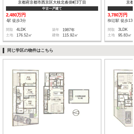
京都府京都市西京区大枝北沓掛町3丁目
京
中古一戸建て
2,480万円
3,780万円
-駅 徒歩3分
椥辻駅 徒歩13
4LDK
3LDK
間取
築年
1987年
間取
土地
176.52㎡
建物
115.92㎡
土地
95.83㎡
同じ学区の物件はこちら