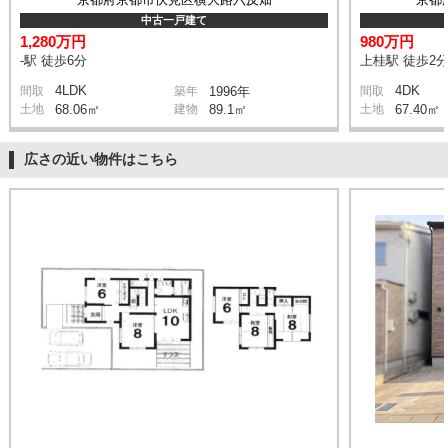
中古一戸建て
1,280万円
980万円
-駅 徒歩6分
上桂駅 徒歩2
4LDK
4DK
間取
築年
1996年
間取
土地
68.06㎡
建物
89.1㎡
土地
67.40㎡
広さの近い物件はこちら