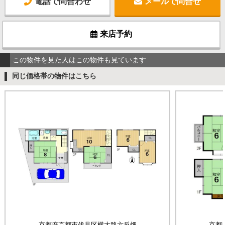
電話で問合わせ
メールで問合せ
来店予約
この物件を見た人はこの物件も見ています
同じ価格帯の物件はこちら
京都府京都市伏見区横大路六反畑
京都