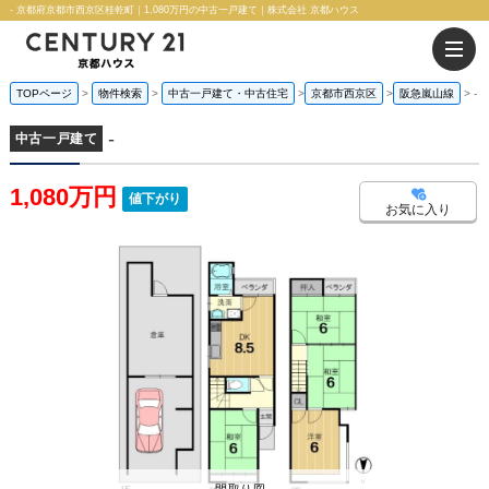
- 京都府京都市西京区桂乾町｜1,080万円の中古一戸建て｜株式会社 京都ハウス
TOPページ
物件検索
中古一戸建て・中古住宅
京都市西京区
阪急嵐山線
-
-
中古一戸建て
1,080万円
値下がり
お気に入り