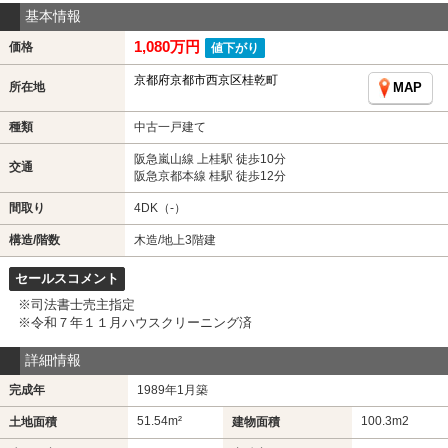
基本情報
1,080万円
価格
値下がり
京都府京都市西京区桂乾町
所在地
MAP
種類
中古一戸建て
阪急嵐山線 上桂駅 徒歩10分
交通
阪急京都本線 桂駅 徒歩12分
間取り
4DK（-）
構造/階数
木造/地上3階建
セールスコメント
※司法書士売主指定
※令和７年１１月ハウスクリーニング済
詳細情報
完成年
1989年1月築
51.54m²
100.3m
2
土地面積
建物面積