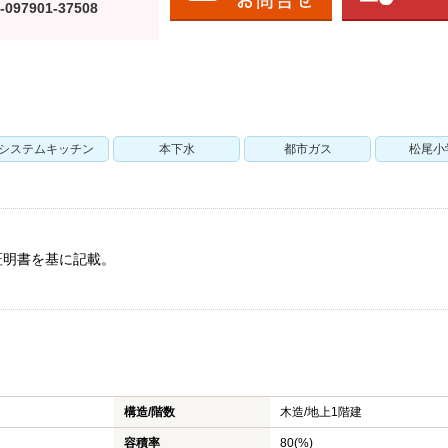
-097901-37508
システムキッチン
本下水
都市ガス
松尾小
証明書を基に記載。
構造/階数
木造/
地上1階建
容積率
80(%)