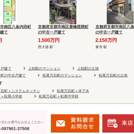
市南区八条内田町
京都府京都市南区唐橋琵琶町
京都府京都市南区八
建て
の中古一戸建て
の中古一戸建て
円
1,500万円
2,150万円
西大路 駅
東寺 駅
古戸建て
上桂駅のマンション
上桂駅の土地
石町の中古戸建て
松尾万石町のマンション
松尾万石町の土地
す
万石町＋システムキッチン
松尾万石町＋本下水
町＋松尾小学校
松尾万石町＋松尾中学校
い合わせ番号をお伝えください
-097901-37508