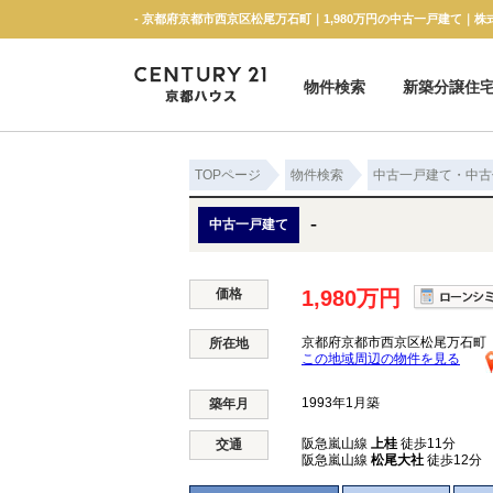
- 京都府京都市西京区松尾万石町｜1,980万円の中古一戸建て｜株
物件検索
新築分譲住
新築一戸建て
中古一戸建て
マンション
土地
TOPページ
物件検索
中古一戸建て・中古
-
中古一戸建て
価格
1,980万円
京都府京都市西京区松尾万石町
所在地
この地域周辺の物件を見る
1993年1月築
築年月
阪急嵐山線
上桂
徒歩11分
交通
阪急嵐山線
松尾大社
徒歩12分