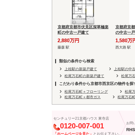
京都府京都市伏見区深草極楽
京都府京都
町の中古一戸建て
の中古一戸
2,880万円
1,580万
藤森 駅
西大路 駅
類似の条件から検索
上桂駅の新築戸建て
上桂駅の中
松尾万石町の新築戸建て
松尾万
こだわり条件から京都市西京区の物件を探
松尾万石町＋フローリング
松尾
松尾万石町＋都市ガス
松尾万石
センチュリー21京都ハウス 東寺店
お問
0120-007-001
RHS
「ホームページを見た」
とお伝え下さい。