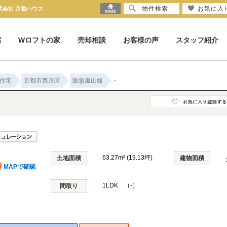
物件検索
お気に入
式会社 京都ハウス
宅
Wロフトの家
売却相談
お客様の声
スタッフ紹介
住宅
京都市西京区
阪急嵐山線
-
63.27m² (19.13坪)
土地面積
建物面積
MAPで確認
1LDK （-）
間取り