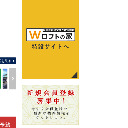
周辺環境 【駅】上桂駅(
真を見る