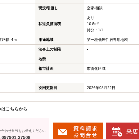
現況/引渡し
空家/相談
あり
私道負担面積
10.8m²
持分：1/1
道路幅: 4ｍ
用途地域
第一種低層住居専用地域
法令上の制限
-
地勢
都市計画
市街化区域
次回更新日
2026年08月22日
みはこちらから
い合わせ番号をお伝えください
-097901-37508