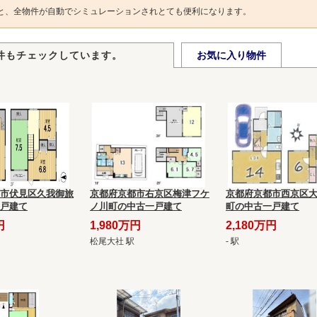
と、全物件が自動でシミュレーションされとても便利になります。
件もチェックしています。
お気に入り物件
市伏見区久我御旅
京都府京都市右京区梅津フケ
京都府京都市西京区
戸建て
ノ川町の中古一戸建て
町の中古一戸建て
円
1,980万円
2,180万円
松尾大社 駅
- 駅