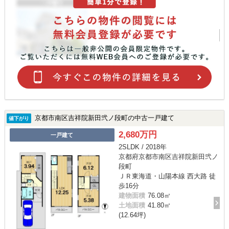
京都市南区吉祥院新田弐ノ段町の中古一戸建て
値下がり
2,680万円
一戸建て
2SLDK / 2018年
京都府京都市南区吉祥院新田弐ノ
段町
ＪＲ東海道・山陽本線 西大路 徒
歩16分
建物面積
76.08㎡
土地面積
41.80㎡
(12.64坪)