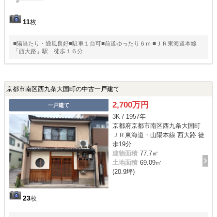
11
枚
■陽当たり・通風良好■駐車１台可■前道ゆったり６ｍ ■ＪＲ東海道本線
「西大路」駅 徒歩１６分
京都市南区西九条大国町の中古一戸建て
2,700万円
一戸建て
3K / 1957年
京都府京都市南区西九条大国町
ＪＲ東海道・山陽本線 西大路 徒
歩19分
建物面積
77.7㎡
土地面積
69.09㎡
(20.9坪)
23
枚