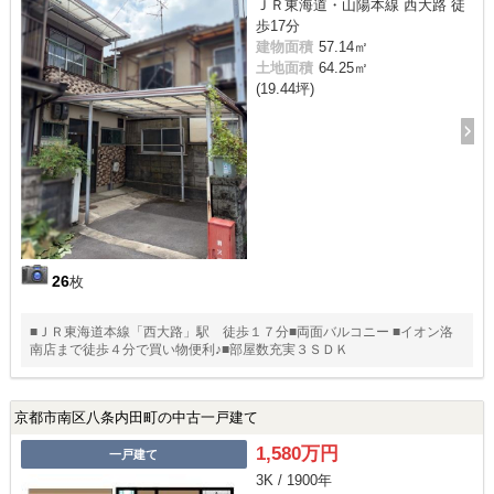
ＪＲ東海道・山陽本線 西大路 徒
歩17分
建物面積
57.14㎡
土地面積
64.25㎡
(19.44坪)
26
枚
■ＪＲ東海道本線「西大路」駅 徒歩１７分■両面バルコニー ■イオン洛
南店まで徒歩４分で買い物便利♪■部屋数充実３ＳＤＫ
京都市南区八条内田町の中古一戸建て
1,580万円
一戸建て
3K / 1900年