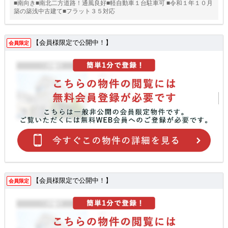
■南向き■南北二方道路！通風良好■軽自動車１台駐車可 ■令和１年１０月
築の築浅中古建て■フラット３５対応
【会員様限定で公開中！】
会員限定
【会員様限定で公開中！】
会員限定