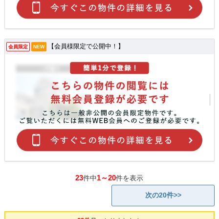
【会員様限定で公開中！】
会員限定
NEW
23
1～20
件中
件を表示
次の20件>>