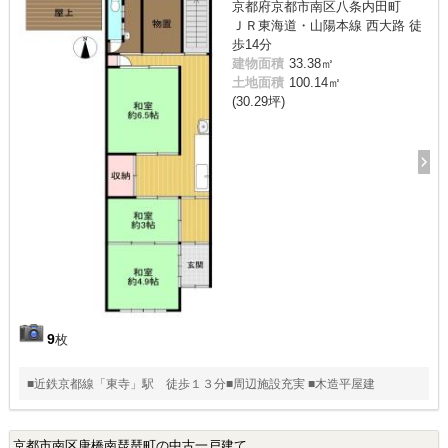
京都府京都市南区八条内田町
ＪＲ東海道・山陽本線 西大路 徒
歩14分
建物面積
33.38㎡
土地面積
100.14㎡
(30.29坪)
9
枚
■近鉄京都線「東寺」駅 徒歩１３分■周辺施設充実 ■木造平屋建
京都市南区唐橋南琵琶町の中古一戸建て