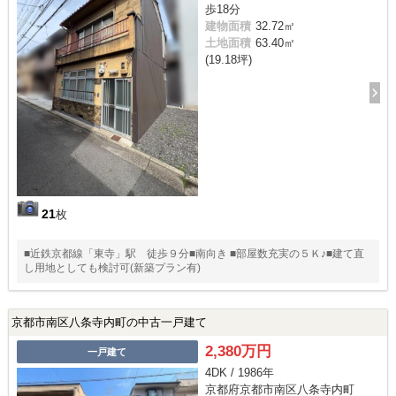
歩18分
建物面積
32.72㎡
土地面積
63.40㎡
(19.18坪)
21
枚
■近鉄京都線「東寺」駅 徒歩９分■南向き ■部屋数充実の５Ｋ♪■建て直
し用地としても検討可(新築プラン有)
京都市南区八条寺内町の中古一戸建て
2,380万円
一戸建て
4DK / 1986年
京都府京都市南区八条寺内町