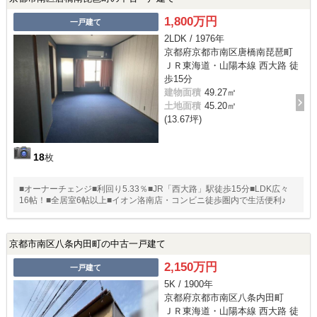
1,800万円
一戸建て
2LDK / 1976年
京都府京都市南区唐橋南琵琶町
ＪＲ東海道・山陽本線 西大路 徒
歩15分
建物面積
49.27㎡
土地面積
45.20㎡
(13.67坪)
18
枚
■オーナーチェンジ■利回り5.33％■JR「西大路」駅徒歩15分■LDK広々
16帖！■全居室6帖以上■イオン洛南店・コンビニ徒歩圏内で生活便利♪
京都市南区八条内田町の中古一戸建て
2,150万円
一戸建て
5K / 1900年
京都府京都市南区八条内田町
ＪＲ東海道・山陽本線 西大路 徒