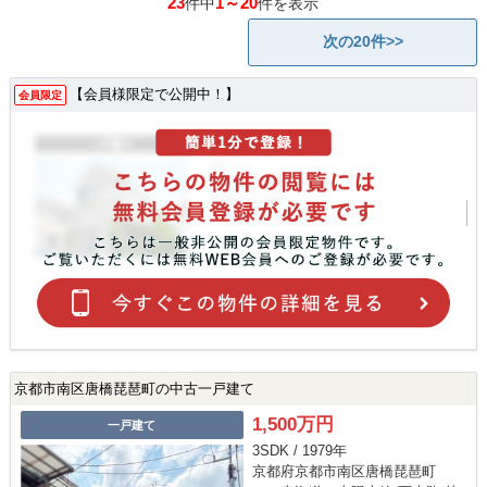
23
1～20
件中
件を表示
次の20件>>
【会員様限定で公開中！】
会員限定
京都市南区唐橋琵琶町の中古一戸建て
1,500万円
一戸建て
3SDK / 1979年
京都府京都市南区唐橋琵琶町