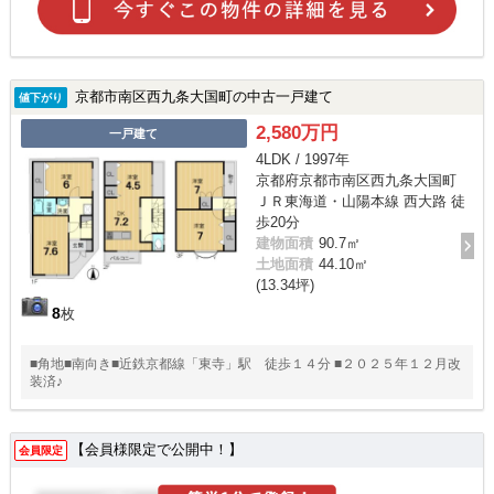
京都市南区西九条大国町の中古一戸建て
値下がり
2,580万円
一戸建て
4LDK / 1997年
京都府京都市南区西九条大国町
ＪＲ東海道・山陽本線 西大路 徒
歩20分
建物面積
90.7㎡
土地面積
44.10㎡
(13.34坪)
8
枚
■角地■南向き■近鉄京都線「東寺」駅 徒歩１４分 ■２０２５年１２月改
装済♪
【会員様限定で公開中！】
会員限定