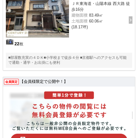
ＪＲ東海道・山陽本線 西大路 徒
歩16分
建物面積
83.49㎡
土地面積
60.06㎡
(18.17坪)
22
枚
■部屋数充実の４ＤＫ■小学校まで徒歩４分 ■京都駅へのアクセスも可能
で通勤・通学・お出掛にも便利
【会員様限定で公開中！】
会員限定