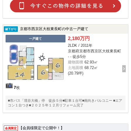
京都市西京区大枝東長町の中古一戸建て
値下がり
2,180万円
一戸建て
2LDK / 2011年
京都府京都市西京区大枝東長町
- - 徒歩5分
建物面積
62.93㎡
土地面積
68.72㎡
(20.79坪)
7
枚
■市バス「境谷大橋」停 徒歩５分■駐車１台可■南向きバルコニー ■エア
コン１台つき■２０２５年１２月リフォーム完了
【会員様限定で公開中！】
会員限定