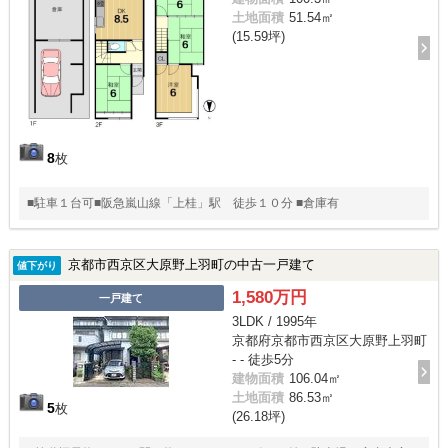
土地面積
51.54㎡
(15.59坪)
8
枚
■駐車１台可■阪急嵐山線「上桂」駅 徒歩１０分 ■倉庫有
京都市西京区大原野上羽町の中古一戸建て
値下がり
1,580万円
一戸建て
3LDK / 1995年
京都府京都市西京区大原野上羽町
- - 徒歩5分
建物面積
106.04㎡
土地面積
86.53㎡
5
枚
(26.18坪)