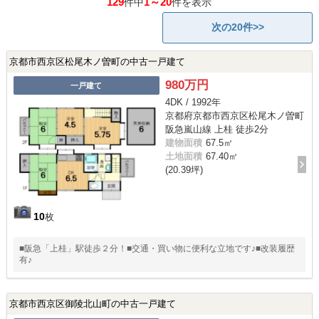
129
1～20
件中
件を表示
次の20件>>
京都市西京区松尾木ノ曽町の中古一戸建て
980万円
一戸建て
4DK / 1992年
京都府京都市西京区松尾木ノ曽町
阪急嵐山線 上桂 徒歩2分
建物面積
67.5㎡
土地面積
67.40㎡
(20.39坪)
10
枚
■阪急「上桂」駅徒歩２分！■交通・買い物に便利な立地です♪■改装履歴
有♪
京都市西京区御陵北山町の中古一戸建て