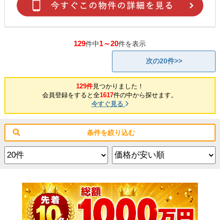
129
1～20
件中
件を表示
次の20件>>
129件
見つかりました！
会員登録をすると全
1617
件の中から探せます。
今すぐ見る
条件を絞り込む