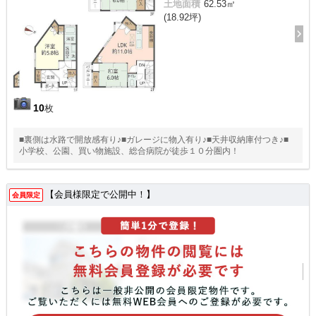
土地面積
62.53㎡
(18.92坪)
10
枚
■裏側は水路で開放感有り♪■ガレージに物入有り♪■天井収納庫付つき♪■
小学校、公園、買い物施設、総合病院が徒歩１０分圏内！
【会員様限定で公開中！】
会員限定