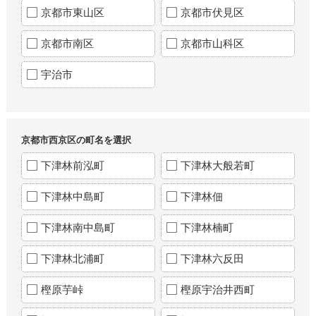
京都市東山区
京都市伏見区
京都市南区
京都市山科区
宇治市
京都市西京区の町名を選択
下津林前泓町
下津林大般若町
下津林中島町
下津林佃
下津林南中島町
下津林楠町
下津林北浦町
下津林六反田
樫原芋峠
樫原宇治井西町