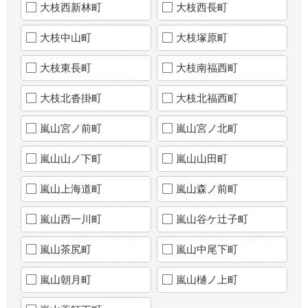
大枝西新林町
大枝西長町
大枝中山町
大枝塚原町
大枝東長町
大枝南福西町
大枝北沓掛町
大枝北福西町
嵐山宮ノ前町
嵐山宮ノ北町
嵐山山ノ下町
嵐山山田町
嵐山上海道町
嵐山森ノ前町
嵐山西一川町
嵐山谷ケ辻子町
嵐山茶尻町
嵐山中尾下町
嵐山朝月町
嵐山樋ノ上町