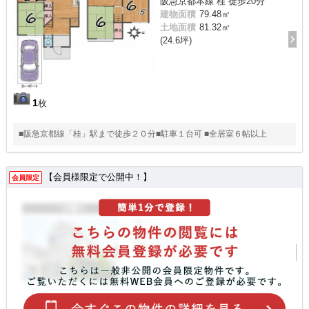
阪急京都本線 桂 徒歩20分
建物面積
79.48㎡
土地面積
81.32㎡
(24.6坪)
1
枚
■阪急京都線「桂」駅まで徒歩２０分■駐車１台可 ■全居室６帖以上
【会員様限定で公開中！】
会員限定