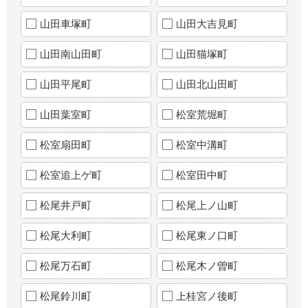
山田車塚町
山田大吉見町
山田南山田町
山田猫塚町
山田平尾町
山田北山田町
山田葉室町
松室荒堀町
松室扇田町
松室中溝町
松室追上ゲ町
松室田中町
松尾井戸町
松尾上ノ山町
松尾大利町
松尾東ノ口町
松尾万石町
松尾木ノ曽町
松尾鈴川町
上桂宮ノ後町