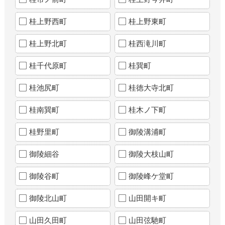
桂上野西町
桂上野東町
桂上野北町
桂西滝川町
桂千代原町
桂巽町
桂池尻町
桂徳大寺北町
桂南巽町
桂木ノ下町
桂野里町
御陵溝浦町
御陵細谷
御陵大枝山町
御陵谷町
御陵峰ケ堂町
御陵北山町
山田開キ町
山田久田町
山田弦馳町