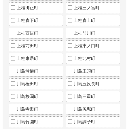
上桂御正町
上桂三ノ宮町
上桂森下町
上桂森上町
上桂西居町
上桂前川町
上桂前田町
上桂東ノ口町
上桂東居町
上桂北村町
川島滑樋町
川島玉頭町
川島権田町
川島五反長町
川島桜園町
川島三重町
川島寺田町
川島尻堀町
川島竹園町
川島調子町