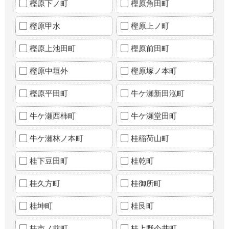
樫原下ノ町
樫原角田町
樫原甲水
樫原上ノ町
樫原上池田町
樫原前田町
樫原中垣外
樫原塚ノ本町
樫原平田町
牛ケ瀬新田泓町
牛ケ瀬西柿町
牛ケ瀬堂田町
牛ケ瀬林ノ本町
桂稲荷山町
桂下豆田町
桂乾町
桂久方町
桂御所町
桂坤町
桂艮町
桂市ノ前町
桂上野今井町