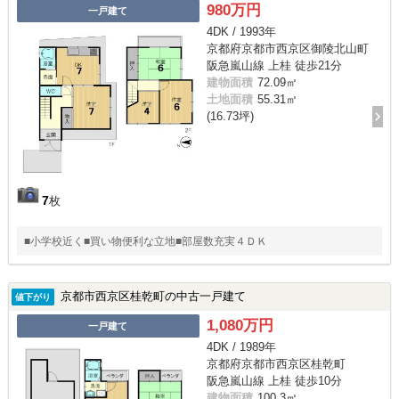
980万円
一戸建て
4DK / 1993年
京都府京都市西京区御陵北山町
阪急嵐山線 上桂 徒歩21分
建物面積
72.09㎡
土地面積
55.31㎡
(16.73坪)
7
枚
■小学校近く■買い物便利な立地■部屋数充実４ＤＫ
京都市西京区桂乾町の中古一戸建て
値下がり
1,080万円
一戸建て
4DK / 1989年
京都府京都市西京区桂乾町
阪急嵐山線 上桂 徒歩10分
建物面積
100.3㎡