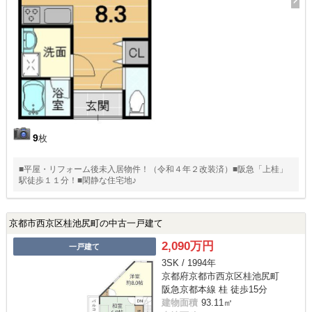
9
枚
■平屋・リフォーム後未入居物件！（令和４年２改装済）■阪急「上桂」
駅徒歩１１分！■閑静な住宅地♪
京都市西京区桂池尻町の中古一戸建て
2,090万円
一戸建て
3SK / 1994年
京都府京都市西京区桂池尻町
阪急京都本線 桂 徒歩15分
建物面積
93.11㎡