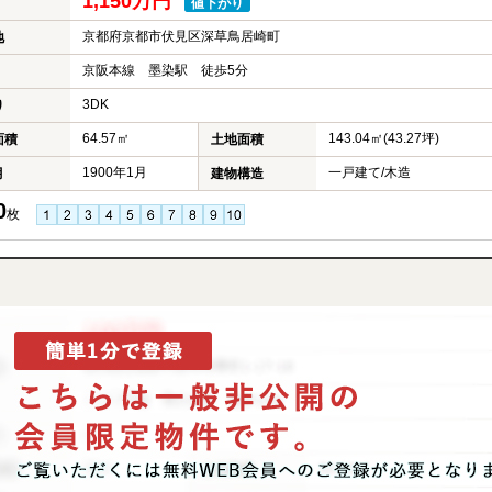
1,150万円
値下がり
京都府京都市伏見区深草鳥居崎町
地
京阪本線 墨染駅 徒歩5分
3DK
り
64.57㎡
143.04㎡(43.27坪)
面積
土地面積
1900年1月
一戸建て/木造
月
建物構造
0
枚