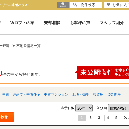
物件検索
お気に入
ュリー21京都ハウス
宅
Wロフトの家
売却相談
お客様の声
スタッフ紹介
古一戸建ての不動産情報一覧
8
件の中から探せます。
中古一戸建て・中古住宅
中古マンション
土地・売地
投資用・収益物件
表示件数
並び順
1
2
3
4
5
次