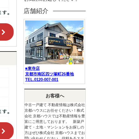
店舗紹介
■東寺店
京都市南区四ツ塚町26番地
TEL.0120-007-001
お客様へ
中古一戸建て 不動産情報は株式会社
京都ハウスにお任せください！株式
会社 京都ハウスでは不動産情報を豊
富にご用意しております。 新築戸
建て・土地・マンションをお探しの
方はぜひ株式会社 京都ハウスまでお
問い合わせください。信頼あるスタ