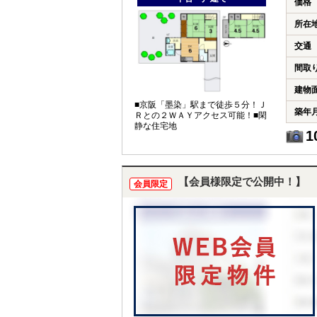
価格
所在
交通
間取
建物
■京阪「墨染」駅まで徒歩５分！Ｊ
築年
Ｒとの２ＷＡＹアクセス可能！■閑
静な住宅地
1
【会員様限定で公開中！】
会員限定