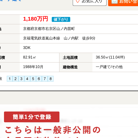
1,180万円
値下がり
京都府京都市右京区山ノ内苗町
地
京福電気鉄道嵐山本線 山ノ内駅 徒歩9分
3DK
り
82.91㎡
36.50㎡(11.04坪)
面積
土地面積
1988年10月
一戸建て/その他
月
建物構造
枚