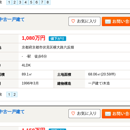
枚
中古一戸建て
1,080万円
値下がり
京都府京都市伏見区横大路六反畑
地
- -駅 徒歩6分
4LDK
り
89.1㎡
68.06㎡(20.59坪)
面積
土地面積
1996年3月
一戸建て/木造
月
建物構造
枚
中古一戸建て