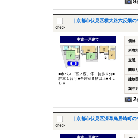
8
｜京都市伏見区横大路六反畑の
check
中古一戸建て
価格
所在
交通
間取
■市バス「富ノ森」停 徒歩６分■
駐車１台可 ■全居室６帖以上■４Ｌ
建物
ＤＫ
築年
2
｜京都市伏見区深草鳥居崎町の
check
中古一戸建て