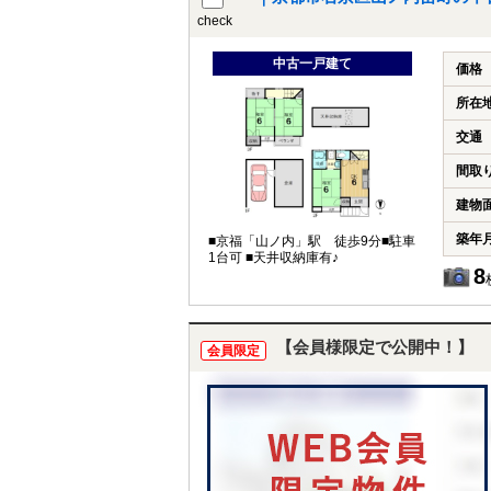
check
中古一戸建て
価格
所在
交通
間取
建物
築年
■京福「山ノ内」駅 徒歩9分■駐車
1台可 ■天井収納庫有♪
8
【会員様限定で公開中！】
会員限定