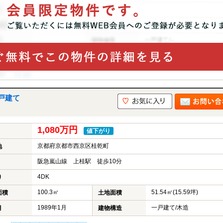
戸建て
1,080万円
値下がり
京都府京都市西京区桂乾町
地
阪急嵐山線 上桂駅 徒歩10分
4DK
り
100.3㎡
51.54㎡(15.59坪)
面積
土地面積
1989年1月
一戸建て/木造
月
建物構造