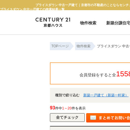
プライスダウン 中古一戸建て｜京都市の不動産のことならセンチ
プライスダウン 中古一戸建ての検索結果一覧
物件検索
新築分譲住
新築一戸建て
中古一戸建て
マンション
土地
TOPページ
物件検索
プライスダウン 中
155
会員登録をすると全
種別で絞り込む
新築一戸建て（新築一軒家）
93
件中
1～20
件を表示