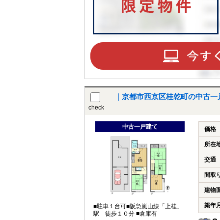
｜京都市西京区桂乾町の中古一
check
中古一戸建て
価格
所在
交通
間取
建物
築年
■駐車１台可■阪急嵐山線「上桂」
駅 徒歩１０分 ■倉庫有