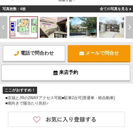
間取り図 -
写真枚数：8枚
全ての写真を見る
電話で問合わせ
メールで問合せ
来店予約
ここがおすすめ！
■京福とJRの2WAYアクセス可能■駐車2台可(普通車・軽自動車)
■南向きで陽当たり良好♪