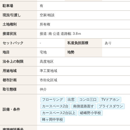
駐車場
有
現況/引渡し
空家/相談
土地権利
所有権
接道状況
接道: 南 公道 道路幅: 3.8ｍ
セットバック
-
私道負担面積
あり
地目
宅地
地勢
法令上の制限
高度地区
用途地域
準工業地域
都市計画
市街化区域
取引態様
仲介
フローリング
出窓
コンロ三口
TVドアホン
カースペース2台
南側道路面す
プライスダウン
設備・条件
カースペース2台以上
嵯峨野小学校
蜂ヶ岡中学校
建築確認番号