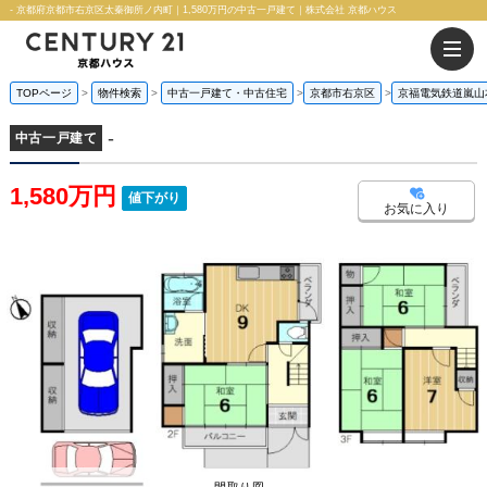
- 京都府京都市右京区太秦御所ノ内町｜1,580万円の中古一戸建て｜株式会社 京都ハウス
TOPページ
物件検索
中古一戸建て・中古住宅
京都市右京区
京福電気鉄道嵐山
-
中古一戸建て
1,580万円
値下がり
お気に入り