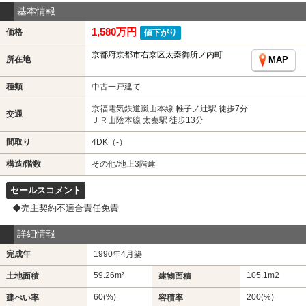
基本情報
1,580万円
価格
値下がり
京都府京都市右京区太秦御所ノ内町
所在地
MAP
種類
中古一戸建て
京福電気鉄道嵐山本線 帷子ノ辻駅 徒歩7分
交通
ＪＲ山陰本線 太秦駅 徒歩13分
間取り
4DK（-）
構造/階数
その他/地上3階建
セールスコメント
◆売主契約不適合責任免責
詳細情報
完成年
1990年4月築
59.26m²
105.1m
2
土地面積
建物面積
60(%)
200(%)
建ぺい率
容積率