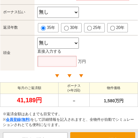
ボーナス払い
返済年数
35年
30年
25年
20年
直接入力する
頭金
万円
ボーナス
毎月のご返済額
物件価格
(×年2回)
41,189円
－
1,580万円
※返済金額はあくまでも目安です。
※
会員登録(無料)
をして詳細情報を記入されますと、全物件が自動でシミュレー
ションされとても便利になります。