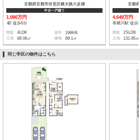
京都府京都市伏見区横大路六反畑
京都
中古一戸建て
1,080万円
4,649万円
-駅 徒歩6分
有栖川駅 徒歩
4LDK
2SLDK
間取
築年
1996年
間取
土地
68.06㎡
建物
89.1㎡
土地
131.85㎡
同じ学区の物件はこちら