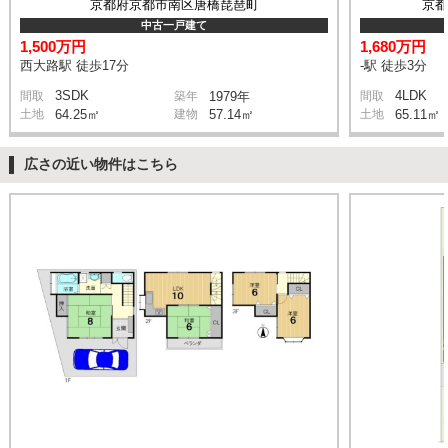
京都府京都市南区唐橋琵琶町
京
中古一戸建て
1,500万円
1,680万円
西大路駅 徒歩17分
-駅 徒歩3分
3SDK
4LDK
間取
築年
1979年
間取
土地
64.25㎡
建物
57.14㎡
土地
65.11㎡
広さの近い物件はこちら