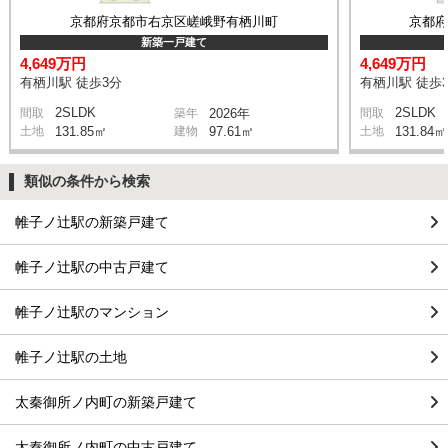
京都府京都市右京区嵯峨野有栖川町
京都
新築一戸建て
4,649万円
4,649万円
有栖川駅 徒歩3分
有栖川駅 徒歩
2SLDK
2SLDK
間取
築年
2026年
間取
土地
131.85㎡
建物
97.61㎡
土地
131.84㎡
類似の条件から検索
帷子ノ辻駅の新築戸建て
帷子ノ辻駅の中古戸建て
帷子ノ辻駅のマンション
帷子ノ辻駅の土地
太秦御所ノ内町の新築戸建て
太秦御所ノ内町の中古戸建て