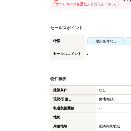
RHS
「ホームページを見た」
とお伝え下さい。
セールスポイント
特徴
建築条件なし
セールスコメント
-
物件概要
建築条件
なし
現況/引渡し
更地/相談
私道負担面積
-
地勢
用途地域
近隣商業地域