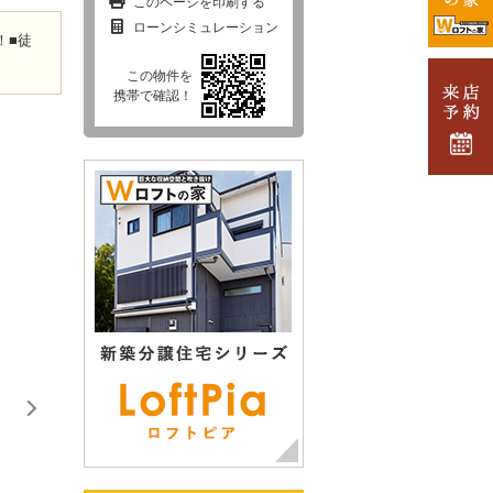
このページを印刷する
ローンシミュレーション
！■徒
この物件を
携帯で確認！