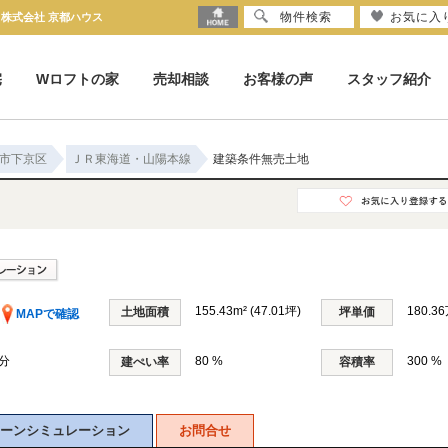
物件検索
お気に入
｜株式会社 京都ハウス
宅
Wロフトの家
売却相談
お客様の声
スタッフ紹介
市下京区
ＪＲ東海道・山陽本線
建築条件無売土地
155.43m² (47.01坪)
180.3
土地面積
坪単価
MAPで確認
分
80 %
300 %
建ぺい率
容積率
ーンシミュレーション
お問合せ