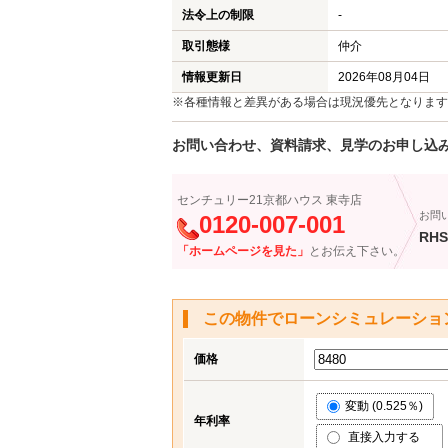
法令上の制限
-
取引態様
仲介
情報更新日
2026年08月04日
※各種情報と差異がある場合は現況優先となります
お問い合わせ、資料請求、見学のお申し込
センチュリー21京都ハウス 東寺店
お問
0120-007-001
RHS
「ホームページを見た」
とお伝え下さい。
この物件でローンシミュレーショ
価格
変動 (0.525％)
年利率
直接入力する