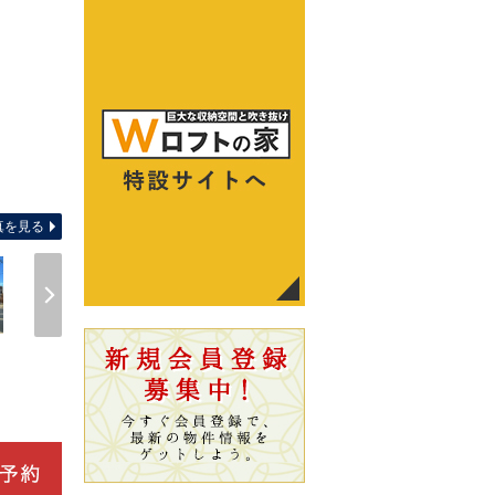
周辺環境 【コンビニ】セブンイレ
真を見る