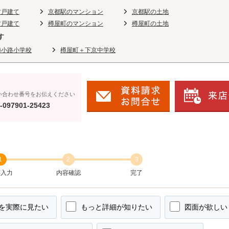
古戸建て
京都駅のマンション
京都駅の土地
古戸建て
樽屋町のマンション
樽屋町の土地
す
梅小路小学校
樽屋町＋下京中学校
い合わせ番号をお伝えください
-097901-25423
1
2
3
容入力
内容確認
完了
を実際に見たい
もっと詳細が知りたい
図面が欲しい