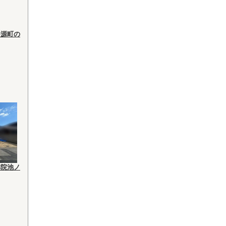
条源町の
祥院池ノ