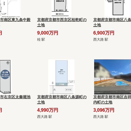
市南区東九条中殿
京都府京都市西京区桂乾町の
京都府京都市南区八
土地
土地
円
9,000万円
6,900万円
桂 駅
西大路 駅
市右京区太秦堀池
京都府京都市南区八条源町の
京都府京都市南区吉
土地
内町の土地
円
4,990万円
3,096万円
西大路 駅
西大路 駅