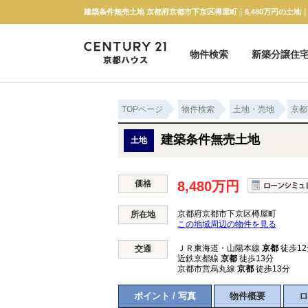
建築条件無売土地 京都府京都市下京区樽屋町｜8,480万円の土地
物件検索
新築分譲住
新築一戸建て
中古一戸建て
マンション
土地
TOPページ
物件検索
土地・売地
京都
建築条件無売土地
土地
価格
8,480万円
京都府京都市下京区樽屋町
所在地
この地域周辺の物件を見る
ＪＲ東海道・山陽本線
京都
徒歩12
交通
近鉄京都線
京都
徒歩13分
京都市営烏丸線
京都
徒歩13分
ポイント / 写真
物件概要
ロ