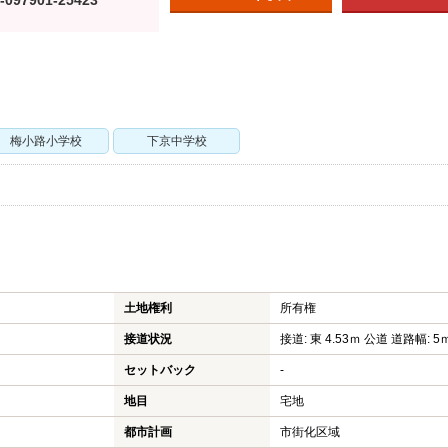
-097901-25423
梅小路小学校
下京中学校
土地権利
所有権
接道状況
接道: 東 4.53ｍ 公道 道路幅: 5
セットバック
-
地目
宅地
都市計画
市街化区域