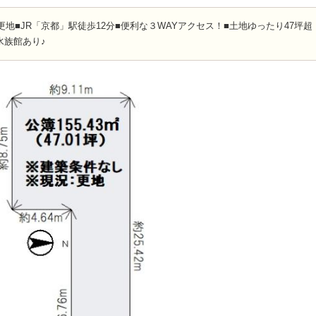
更地■JR「京都」駅徒歩12分■便利な３WAYアクセス！■土地ゆったり47坪超
水族館あり♪