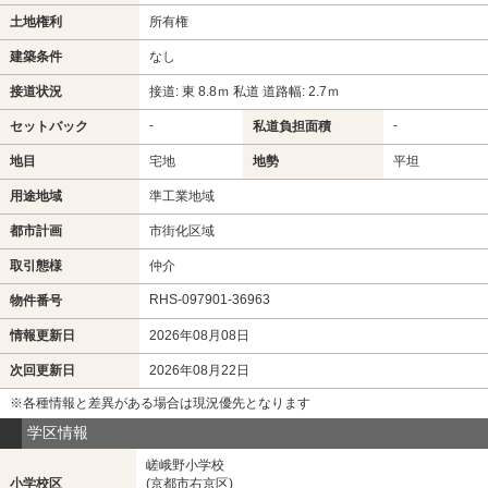
土地権利
所有権
建築条件
なし
接道状況
接道: 東 8.8ｍ 私道 道路幅: 2.7ｍ
-
-
セットバック
私道負担面積
地目
宅地
地勢
平坦
用途地域
準工業地域
都市計画
市街化区域
取引態様
仲介
RHS-097901-36963
物件番号
情報更新日
2026年08月08日
次回更新日
2026年08月22日
※各種情報と差異がある場合は現況優先となります
学区情報
嵯峨野小学校
小学校区
(京都市右京区)