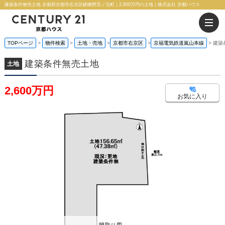
建築条件無売土地 京都府京都市右京区嵯峨野宮ノ元町｜2,600万円の土地｜株式会社 京都ハウス
TOPページ
物件検索
土地・売地
京都市右京区
京福電気鉄道嵐山本線
建築
建築条件無売土地
土地
2,600万円
お気に入り