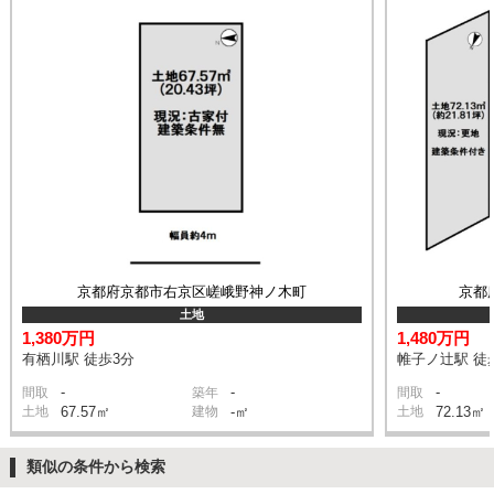
京都府京都市右京区嵯峨野神ノ木町
京都
土地
1,380万円
1,480万円
有栖川駅 徒歩3分
帷子ノ辻駅 徒
-
-
-
間取
築年
間取
土地
67.57㎡
建物
-㎡
土地
72.13㎡
類似の条件から検索