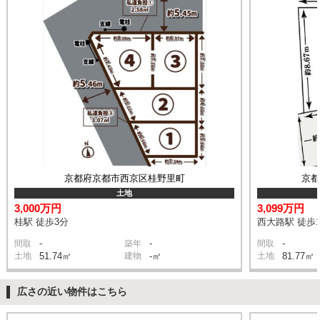
京都府京都市西京区桂野里町
京
土地
3,000万円
3,099万円
桂駅 徒歩3分
西大路駅 徒歩1
-
-
-
間取
築年
間取
土地
51.74㎡
建物
-㎡
土地
81.77㎡
広さの近い物件はこちら