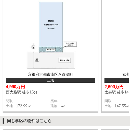
京都府京都市南区八条源町
京
土地
4,990万円
2,600万円
西大路駅 徒歩15分
太秦駅 徒歩14
-
-
-
間取
築年
間取
土地
172.99㎡
建物
-㎡
土地
147.55㎡
同じ学区の物件はこちら