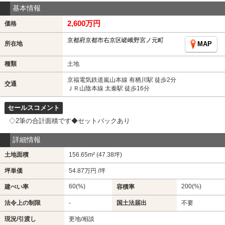
基本情報
2,600万円
価格
京都府京都市右京区嵯峨野宮ノ元町
所在地
MAP
種類
土地
京福電気鉄道嵐山本線 有栖川駅 徒歩2分
交通
ＪＲ山陰本線 太秦駅 徒歩16分
セールスコメント
◇2筆の合計面積です◆セットバックあり
詳細情報
土地面積
156.65m² (47.38坪)
坪単価
54.87万円 /坪
60(%)
200(%)
建ぺい率
容積率
法令上の制限
-
国土法届出
不要
現況/引渡し
更地/相談