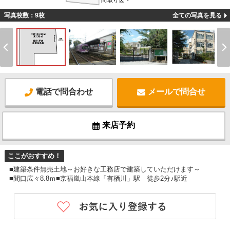
間取り図 -
写真枚数：9枚
全ての写真を見る
電話で問合わせ
メールで問合せ
来店予約
ここがおすすめ！
■建築条件無売土地～お好きな工務店で建築していただけます～
■間口広々8.8ｍ■京福嵐山本線「有栖川」駅 徒歩2分♪駅近