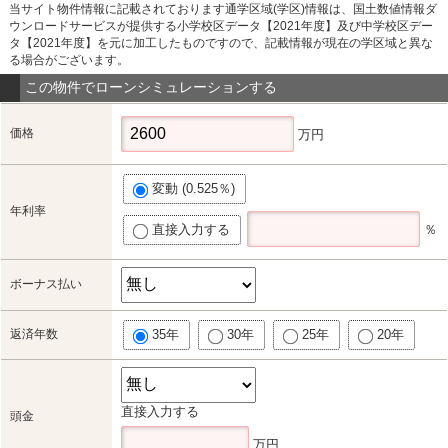
当サイト物件情報に記載されております通学区域(学区)情報は、国土数値情報ダ
ウンロードサービスが提供する小学校区データ【2021年度】及び中学校区デー
タ【2021年度】を元に加工したものですので、記載情報が現在の学区域と異な
る場合がございます。
この物件でローンシミュレーションする
価格
万円
変動 (0.525％)
年利率
直接入力する
％
ボーナス払い
返済年数
35年
30年
25年
20年
直接入力する
頭金
万円