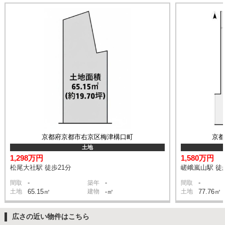
京都府京都市右京区梅津構口町
京
土地
1,298万円
1,580万円
松尾大社駅 徒歩21分
嵯峨嵐山駅 徒
-
-
-
間取
築年
間取
土地
65.15㎡
建物
-㎡
土地
77.76㎡
広さの近い物件はこちら