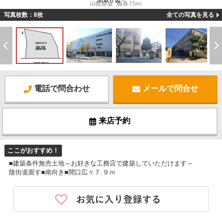
間取り図 -
写真枚数：8枚
全ての写真を見る
電話で問合わせ
メールで問合せ
来店予約
ここがおすすめ！
■建築条件無売土地～お好きな工務店で建築していただけます～
陰街道面す■南向き■間口広々７.９ｍ