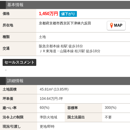
基本情報
1,450万円
価格
値下がり
京都府京都市西京区下津林六反田
所在地
MAP
種類
土地
阪急京都本線 桂駅 徒歩16分
交通
ＪＲ東海道・山陽本線 桂川駅 徒歩18分
セールスコメント
-
詳細情報
土地面積
45.81m² (13.85坪)
坪単価
104.64万円 /坪
60(%)
300(%)
建ぺい率
容積率
法令上の制限
準防火地域
国土法届出
不要
現況/引渡し
更地/即時