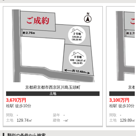
京都府京都市西京区川島玉頭町
京
土地
3,670万円
3,100万円
桂駅 徒歩10分
桂駅 徒歩10分
-
-
-
間取
築年
間取
土地
129.74㎡
建物
-㎡
土地
129.89㎡
類似の条件から検索