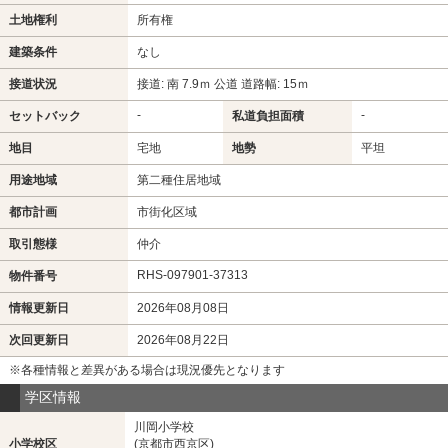
土地権利
所有権
建築条件
なし
接道状況
接道: 南 7.9ｍ 公道 道路幅: 15ｍ
-
-
セットバック
私道負担面積
地目
宅地
地勢
平坦
用途地域
第二種住居地域
都市計画
市街化区域
取引態様
仲介
RHS-097901-37313
物件番号
情報更新日
2026年08月08日
次回更新日
2026年08月22日
※各種情報と差異がある場合は現況優先となります
学区情報
川岡小学校
小学校区
(京都市西京区)