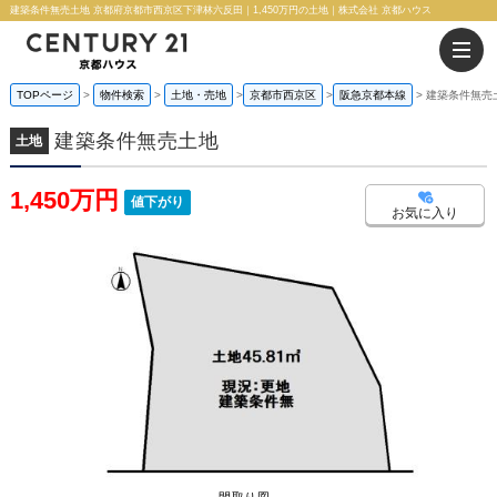
建築条件無売土地 京都府京都市西京区下津林六反田｜1,450万円の土地｜株式会社 京都ハウス
TOPページ
物件検索
土地・売地
京都市西京区
阪急京都本線
建築条件無売
建築条件無売土地
土地
1,450万円
値下がり
お気に入り