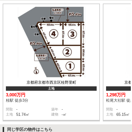
京都府京都市西京区桂野里町
京
土地
3,000万円
1,298万円
桂駅 徒歩3分
松尾大社駅 徒
-
-
-
間取
築年
間取
土地
51.74㎡
建物
-㎡
土地
65.15㎡
同じ学区の物件はこちら