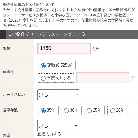
※物件情報の学区情報について
当サイト物件情報に記載されております通学区域(学区)情報は、国土数値情報ダ
ウンロードサービスが提供する小学校区データ【2021年度】及び中学校区デー
タ【2021年度】を元に加工したものですので、記載情報が現在の学区域と異な
る場合がございます。
この物件でローンシミュレーションする
価格
万円
変動 (0.525％)
年利率
直接入力する
％
ボーナス払い
返済年数
35年
30年
25年
20年
直接入力する
頭金