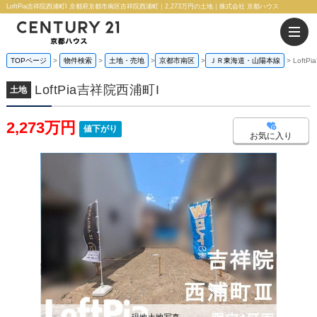
LoftPia吉祥院西浦町I 京都府京都市南区吉祥院西浦町｜2,273万円の土地｜株式会社 京都ハウス
TOPページ
物件検索
土地・売地
京都市南区
ＪＲ東海道・山陽本線
Loft
LoftPia吉祥院西浦町I
土地
2,273万円
値下がり
お気に入り