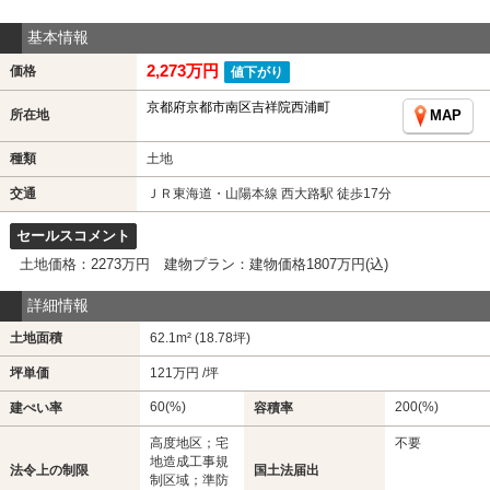
基本情報
2,273万円
価格
値下がり
京都府京都市南区吉祥院西浦町
所在地
MAP
種類
土地
交通
ＪＲ東海道・山陽本線 西大路駅 徒歩17分
セールスコメント
土地価格：2273万円 建物プラン：建物価格1807万円(込)
詳細情報
土地面積
62.1m² (18.78坪)
坪単価
121万円 /坪
60(%)
200(%)
建ぺい率
容積率
高度地区；宅
不要
地造成工事規
法令上の制限
国土法届出
制区域；準防