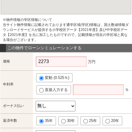
※物件情報の学区情報について
当サイト物件情報に記載されております通学区域(学区)情報は、国土数値情報ダ
ウンロードサービスが提供する小学校区データ【2021年度】及び中学校区デー
タ【2021年度】を元に加工したものですので、記載情報が現在の学区域と異な
る場合がございます。
この物件でローンシミュレーションする
価格
万円
変動 (0.525％)
年利率
直接入力する
％
ボーナス払い
返済年数
35年
30年
25年
20年