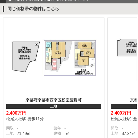
同じ価格帯の物件はこちら
京都府京都市西京区松室荒堀町
京
土地
2,400万円
2,400万円
松尾大社駅 徒歩11分
松尾大社駅 徒
-
-
-
間取
築年
間取
土地
71.49㎡
建物
-㎡
土地
87.24㎡