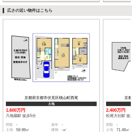
広さの近い物件はこちら
京都府京都市伏見区桃山町西尾
京
土地
1,600万円
2,400万円
六地蔵駅 徒歩5分
松尾大社駅 徒
-
-
-
間取
築年
間取
土地
59.99㎡
建物
-㎡
土地
71.49㎡