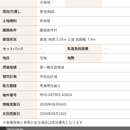
火地域
現況/引渡し
更地/相談
土地権利
所有権
建築条件
建築条件付
接道状況
接道: 南西 5.25ｍ 公道 道路幅: 7.9ｍ
-
-
セットバック
私道負担面積
地目
宅地
地勢
用途地域
第一種住居地域
都市計画
市街化区域
取引態様
専属専任媒介
RHS-097901-43924
物件番号
情報更新日
2026年08月04日
次回更新日
2026年08月18日
※各種情報と差異がある場合は現況優先となります