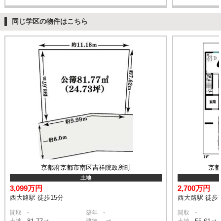
同じ学区の物件はこちら
京都府京都市南区吉祥院政所町
京
土地
3,099万円
2,700万円
西大路駅 徒歩15分
西大路駅 徒歩
-
-
-
間取
築年
間取
土地
建物
土地