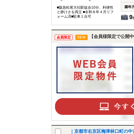
築年
■阪急松尾大社駅徒歩10分、利便性
と静けさを両立 ■令和８年４月リフ
9
ォーム済■駐車１台可
【会員様限定で公開中
会員限定
NEW
｜京都市右京区梅津林口町の中