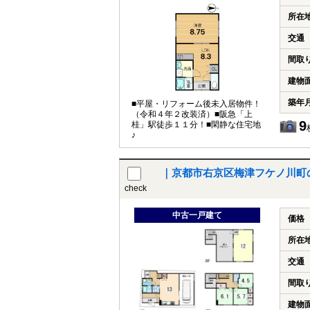
所在
交通
間取
建物
築年
■平屋・リフォーム後未入居物件！
（令和４年２改装済）■阪急「上
9
桂」駅徒歩１１分！■閑静な住宅地
♪
｜京都市右京区梅津フケノ川町
check
中古一戸建て
価格
所在
交通
間取
建物