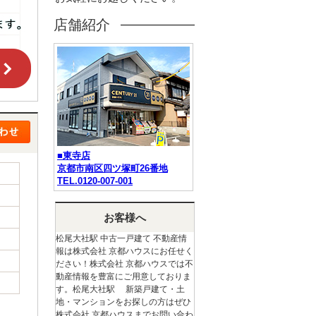
店舗紹介
■東寺店
京都市南区四ツ塚町26番地
TEL.0120-007-001
お客様へ
松尾大社駅 中古一戸建て 不動産情
報は株式会社 京都ハウスにお任せく
ださい！株式会社 京都ハウスでは不
動産情報を豊富にご用意しておりま
す。松尾大社駅 新築戸建て・土
地・マンションをお探しの方はぜひ
株式会社 京都ハウスまでお問い合わ