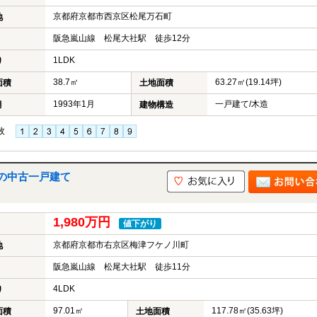
京都府京都市西京区松尾万石町
地
阪急嵐山線 松尾大社駅 徒歩12分
1LDK
り
38.7㎡
63.27㎡(19.14坪)
面積
土地面積
1993年1月
一戸建て/木造
月
建物構造
枚
の中古一戸建て
1,980万円
値下がり
京都府京都市右京区梅津フケノ川町
地
阪急嵐山線 松尾大社駅 徒歩11分
4LDK
り
97.01㎡
117.78㎡(35.63坪)
面積
土地面積