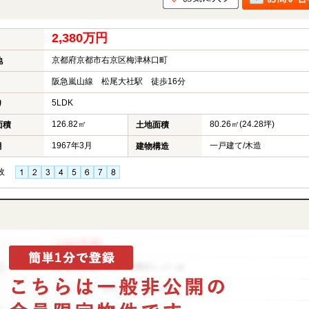
2,380万円
京都府京都市右京区梅津林口町
地
阪急嵐山線 松尾大社駅 徒歩16分
5LDK
り
126.82㎡
80.26㎡(24.28坪)
面積
土地面積
1967年3月
一戸建て/木造
月
建物構造
枚