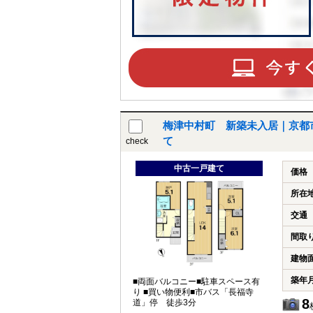
梅津中村町 新築未入居｜京都
て
check
中古一戸建て
価格
所在
交通
間取
建物
築年
■両面バルコニー■駐車スペース有
り ■買い物便利■市バス「長福寺
8
道」停 徒歩3分