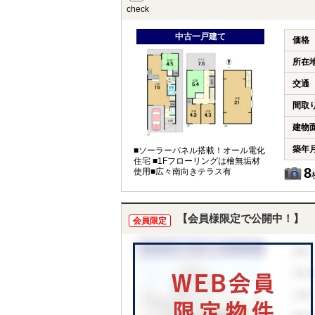
check
中古一戸建て
価格
所在
交通
間取
建物
築年
■ソーラーパネル搭載！オール電化
住宅 ■1Fフローリングは檜無垢材
8
使用■広々南向きテラス有
【会員様限定で公開中！】
会員限定