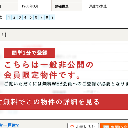
1968年3月
一戸建て/木造
月
建物構造
枚
！】
古一戸建て