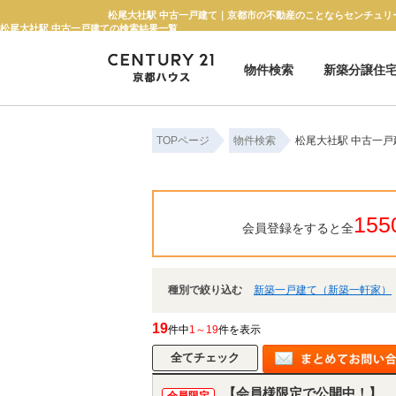
松尾大社駅 中古一戸建て｜京都市の不動産のことならセンチュリ
松尾大社駅 中古一戸建ての検索結果一覧
物件検索
新築分譲住
新築一戸建て
中古一戸建て
マンション
土地
TOPページ
物件検索
松尾大社駅 中古一
155
会員登録をすると全
種別で絞り込む
新築一戸建て（新築一軒家）
19
件中
1～19
件を表示
【会員様限定で公開中！】