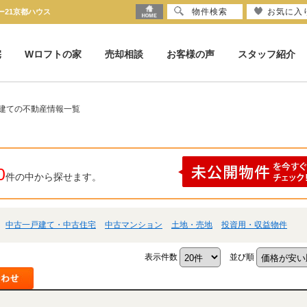
物件検索
お気に入
ー21京都ハウス
宅
Wロフトの家
売却相談
お客様の声
スタッフ紹介
戸建ての不動産情報一覧
0
件の中から探せます。
中古一戸建て・中古住宅
中古マンション
土地・売地
投資用・収益物件
表示件数
並び順