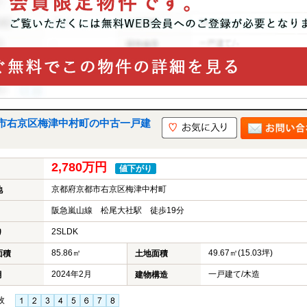
市右京区梅津中村町の中古一戸建
2,780万円
値下がり
京都府京都市右京区梅津中村町
地
阪急嵐山線 松尾大社駅 徒歩19分
2SLDK
り
85.86㎡
49.67㎡(15.03坪)
面積
土地面積
2024年2月
一戸建て/木造
月
建物構造
枚