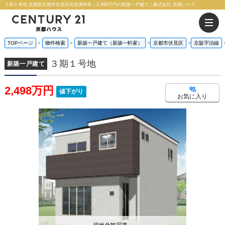
３期１号地 京都府京都市伏見区向島庚申町｜2,498万円の新築一戸建て｜株式会社 京都ハウス
TOPページ
物件検索
新築一戸建て（新築一軒家）
京都市伏見区
京阪宇治線
３期１号地
新築一戸建て
2,498万円
値下がり
お気に入り