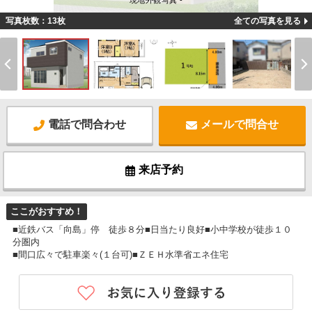
現地外観写真 -
写真枚数：13枚
全ての写真を見る
電話で問合わせ
メールで問合せ
来店予約
ここがおすすめ！
■近鉄バス「向島」停 徒歩８分■日当たり良好■小中学校が徒歩１０
分圏内
■間口広々で駐車楽々(１台可)■ＺＥＨ水準省エネ住宅