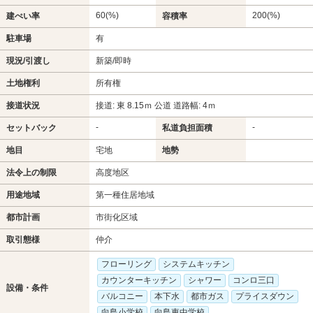
60(%)
200(%)
建ぺい率
容積率
駐車場
有
現況/引渡し
新築/即時
土地権利
所有権
接道状況
接道: 東 8.15ｍ 公道 道路幅: 4ｍ
-
-
セットバック
私道負担面積
地目
宅地
地勢
法令上の制限
高度地区
用途地域
第一種住居地域
都市計画
市街化区域
取引態様
仲介
フローリング
システムキッチン
カウンターキッチン
シャワー
コンロ三口
設備・条件
バルコニー
本下水
都市ガス
プライスダウン
向島小学校
向島東中学校