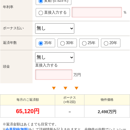
変動 (0.525％)
年利率
直接入力する
％
ボーナス払い
返済年数
35年
30年
25年
20年
直接入力する
頭金
万円
ボーナス
毎月のご返済額
物件価格
(×年2回)
65,120円
－
2,498万円
※返済金額はあくまでも目安です。
※
会員登録(無料)
をして詳細情報を記入されますと、全物件が自動でシミュレー