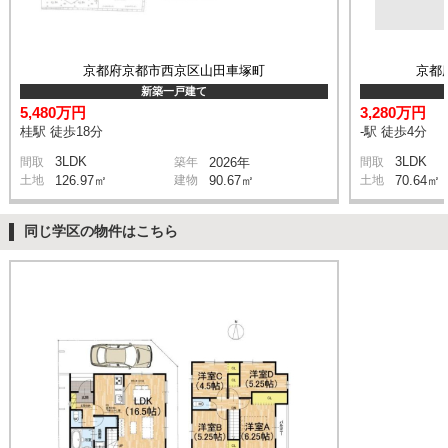
京都府京都市西京区山田車塚町
京都
新築一戸建て
5,480万円
3,280万円
桂駅 徒歩18分
-駅 徒歩4分
3LDK
3LDK
間取
築年
2026年
間取
土地
126.97㎡
建物
90.67㎡
土地
70.64㎡
同じ学区の物件はこちら