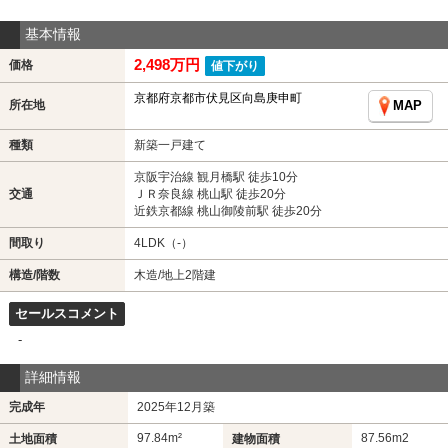
基本情報
2,498万円
価格
値下がり
京都府京都市伏見区向島庚申町
所在地
MAP
種類
新築一戸建て
京阪宇治線 観月橋駅 徒歩10分
交通
ＪＲ奈良線 桃山駅 徒歩20分
近鉄京都線 桃山御陵前駅 徒歩20分
間取り
4LDK（-）
構造/階数
木造/地上2階建
セールスコメント
-
詳細情報
完成年
2025年12月築
97.84m²
87.56m
2
土地面積
建物面積