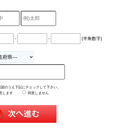
-
-
(半角数字)
確認のうえ下記にチェックして下さい。
意します
同意しません