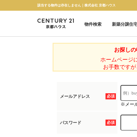
該当する物件は存在しません｜株式会社 京都ハウス
物件検索
新築分譲住
新築一戸建て
中古一戸建て
マンション
土地
お探しの
ホームページ
お手数ですが
メールアドレス
必須
※メー
パスワード
必須