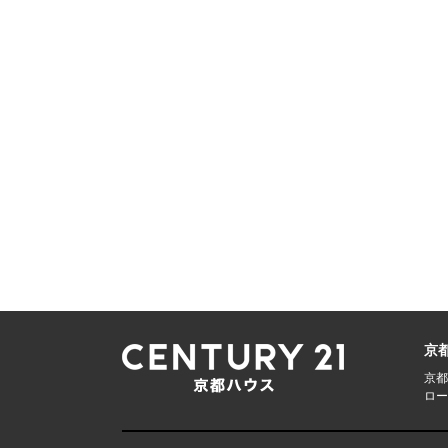
京
京都
ロー