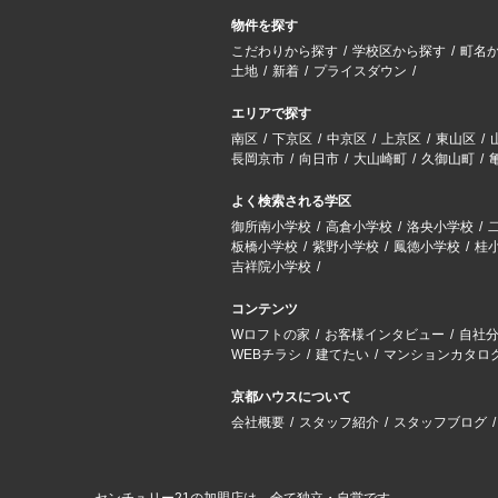
物件を探す
こだわりから探す
学校区から探す
町名
土地
新着
プライスダウン
エリアで探す
南区
下京区
中京区
上京区
東山区
長岡京市
向日市
大山崎町
久御山町
よく検索される学区
御所南小学校
高倉小学校
洛央小学校
板橋小学校
紫野小学校
鳳徳小学校
桂
吉祥院小学校
コンテンツ
Wロフトの家
お客様インタビュー
自社
WEBチラシ
建てたい
マンションカタロ
京都ハウスについて
会社概要
スタッフ紹介
スタッフブログ
センチュリー21の加盟店は、全て独立・自営です。