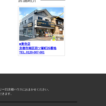
店舗紹介
■東寺店
京都市南区四ツ塚町26番地
TEL.0120-007-001
リー21京都ハウスにおまかせください。
だきます。