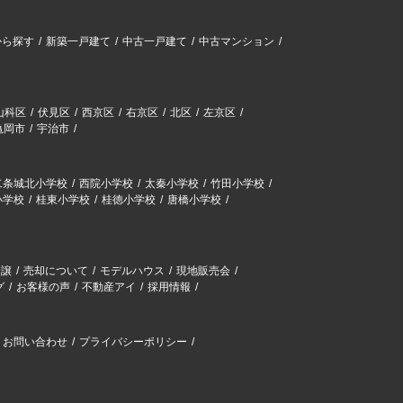
から探す
新築一戸建て
中古一戸建て
中古マンション
山科区
伏見区
西京区
右京区
北区
左京区
亀岡市
宇治市
二条城北小学校
西院小学校
太秦小学校
竹田小学校
小学校
桂東小学校
桂徳小学校
唐橋小学校
分譲
売却について
モデルハウス
現地販売会
グ
お客様の声
不動産アイ
採用情報
お問い合わせ
プライバシーポリシー