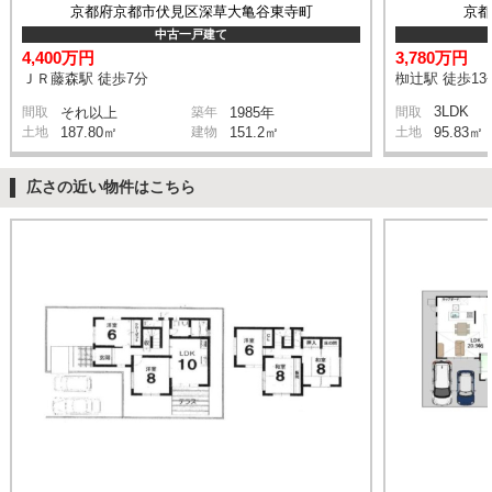
京都府京都市伏見区深草大亀谷東寺町
京
中古一戸建て
4,400万円
3,780万円
ＪＲ藤森駅 徒歩7分
椥辻駅 徒歩13
3LDK
間取
それ以上
築年
1985年
間取
土地
187.80㎡
建物
151.2㎡
土地
95.83㎡
広さの近い物件はこちら