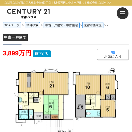
- 京都府京都市西京区大枝北沓掛町3丁目｜3,899万円の中古一戸建て｜株式会社 京都ハウス
TOPページ
物件検索
中古一戸建て・中古住宅
京都市西京区
-
-
中古一戸建て
3,899万円
値下がり
お気に入り