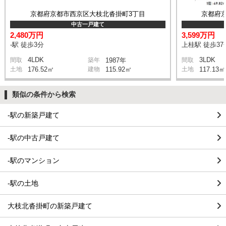
京都府京都市西京区大枝北沓掛町3丁目
京都府
中古一戸建て
2,480万円
3,599万円
-駅 徒歩3分
上桂駅 徒歩37
4LDK
3LDK
間取
築年
1987年
間取
土地
176.52㎡
建物
115.92㎡
土地
117.13㎡
類似の条件から検索
-駅の新築戸建て
-駅の中古戸建て
-駅のマンション
-駅の土地
大枝北沓掛町の新築戸建て