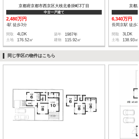
京都府京都市西京区大枝北沓掛町3丁目
京都
中古一戸建て
2,480万円
6,340万円
-駅 徒歩3分
長岡京駅 徒歩3
4LDK
3LDK
間取
築年
1987年
間取
土地
176.52㎡
建物
115.92㎡
土地
138.93㎡
同じ学区の物件はこちら