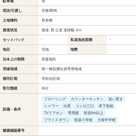
駐車場
有
現況/引渡し
空家/即時
土地権利
所有権
接道状況
接道: 西 公道 道路幅: 6ｍ
-
-
セットバック
私道負担面積
地目
宅地
地勢
法令上の制限
高度地区
用途地域
第一種低層住居専用地域
都市計画
市街化区域
取引態様
仲介
フローリング
カウンターキッチン
追い焚き
シャワー
出窓
コンロ三口
床下収納
設備・条件
TVドアホン
専用庭
前道6m以上
プライスダウン
桂坂小学校
大枝中学校
建築確認番号