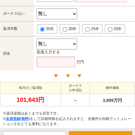
ボーナス払い
返済年数
35年
30年
25年
20年
直接入力する
頭金
万円
ボーナス
毎月のご返済額
物件価格
(×年2回)
101,643円
－
3,899万円
※返済金額はあくまでも目安です。
※
会員登録(無料)
をして詳細情報を記入されますと、全物件が自動でシミュレー
ションされとても便利になります。