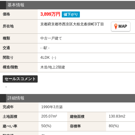
基本情報
3,899万円
価格
値下がり
京都府京都市西京区大枝北沓掛町3丁目
所在地
MAP
種類
中古一戸建て
交通
- -駅 -
間取り
4LDK（-）
構造/階数
木造/地上2階建
セールスコメント
-
詳細情報
完成年
1990年3月築
205.07m²
130.83m
2
土地面積
建物面積
50(%)
80(%)
建ぺい率
容積率