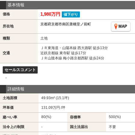
基本情報
1,980万円
価格
値下がり
京都府京都市南区唐橋堂ノ前町
所在地
MAP
種類
土地
ＪＲ東海道・山陽本線 西大路駅 徒歩13分
交通
近鉄京都線 東寺駅 徒歩17分
ＪＲ山陰本線 梅小路京都西駅 徒歩24分
セールスコメント
-
詳細情報
土地面積
49.93m² (15.1坪)
坪単価
131.09万円 /坪
80(%)
500(%)
建ぺい率
容積率
法令上の制限
-
国土法届出
不要