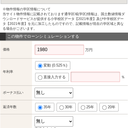
※物件情報の学区情報について
当サイト物件情報に記載されております通学区域(学区)情報は、国土数値情報ダ
ウンロードサービスが提供する小学校区データ【2021年度】及び中学校区デー
タ【2021年度】を元に加工したものですので、記載情報が現在の学区域と異な
る場合がございます。
この物件でローンシミュレーションする
価格
万円
変動 (0.525％)
年利率
直接入力する
％
ボーナス払い
返済年数
35年
30年
25年
20年