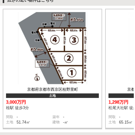
広さの近い物件はこちら
京都府京都市西京区桂野里町
京
土地
3,000万円
1,298万円
桂駅 徒歩3分
松尾大社駅 徒
-
-
-
間取
築年
間取
土地
51.74㎡
建物
-㎡
土地
65.15㎡