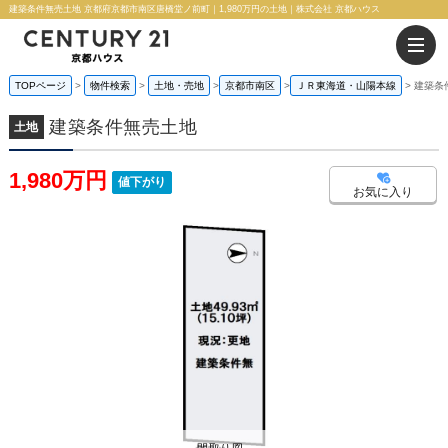
建築条件無売土地 京都府京都市南区唐橋堂ノ前町｜1,980万円の土地｜株式会社 京都ハウス
TOPページ
物件検索
土地・売地
京都市南区
ＪＲ東海道・山陽本線
建築条
建築条件無売土地
土地
1,980万円
値下がり
お気に入り