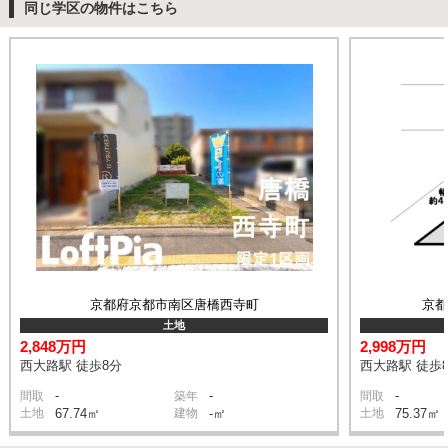
同じ学区の物件はこちら
京都府京都市南区唐橋西寺町
京
土地
2,848万円
2,998万円
西大路駅 徒歩8分
西大路駅 徒歩
-
-
-
間取
築年
間取
土地
67.74㎡
建物
-㎡
土地
75.37㎡