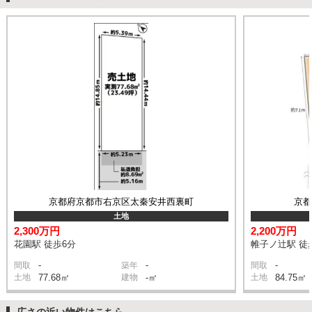
京都府京都市右京区太秦安井西裏町
京
土地
2,300万円
2,200万円
花園駅 徒歩6分
帷子ノ辻駅 徒
-
-
-
間取
築年
間取
土地
77.68㎡
建物
-㎡
土地
84.75㎡