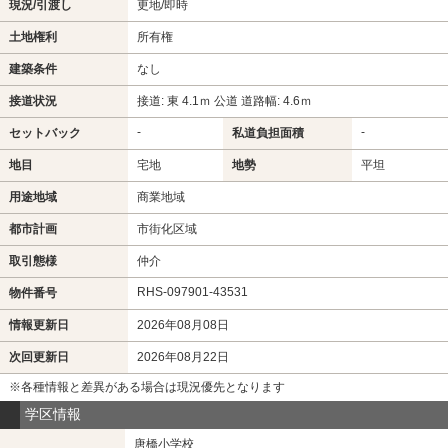
現況/引渡し
更地/即時
土地権利
所有権
建築条件
なし
接道状況
接道: 東 4.1ｍ 公道 道路幅: 4.6ｍ
-
-
セットバック
私道負担面積
地目
宅地
地勢
平坦
用途地域
商業地域
都市計画
市街化区域
取引態様
仲介
RHS-097901-43531
物件番号
情報更新日
2026年08月08日
次回更新日
2026年08月22日
※各種情報と差異がある場合は現況優先となります
学区情報
唐橋小学校