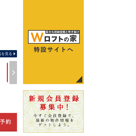
周辺環境 【駅】西京極駅(
真を見る