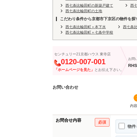
西七条比輪田町の新築戸建て
西
西七条比輪田町の土地
こだわり条件から京都市下京区の物件を探
西七条比輪田町＋本下水
西七条
西七条比輪田町＋七条中学校
センチュリー21京都ハウス 東寺店
お問
0120-007-001
RHS
「ホームページを見た」
とお伝え下さい。
お問い合わせ
内
お問合せ内容
必須
物件