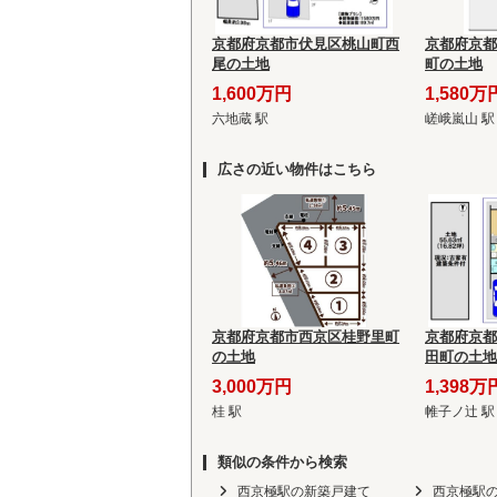
京都府京都市伏見区桃山町西
京都府京都
尾の土地
町の土地
1,600万円
1,580万
六地蔵 駅
嵯峨嵐山 駅
広さの近い物件はこちら
京都府京都市西京区桂野里町
京都府京都
の土地
田町の土地
3,000万円
1,398万
桂 駅
帷子ノ辻 駅
類似の条件から検索
西京極駅の新築戸建て
西京極駅