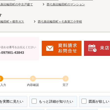
七条比輪田町の中古戸建て
西七条比輪田町のマンション
す
比輪田町＋都市ガス
西七条比輪田町＋七条第三小学校
い合わせ番号をお伝えください
-097901-43843
1
2
3
容入力
内容確認
完了
を実際に見たい
もっと詳細が知りたい
図面が欲しい