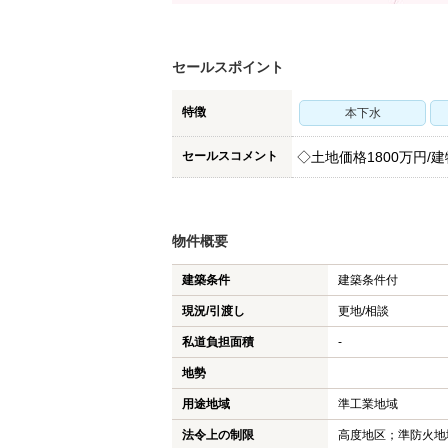
セールスポイント
特徴
本下水
セールスコメント
◇土地価格1800万円/建
物件概要
建築条件
建築条件付
現況/引渡し
更地/相談
私道負担面積
-
地勢
用途地域
準工業地域
法令上の制限
高度地区；準防火地