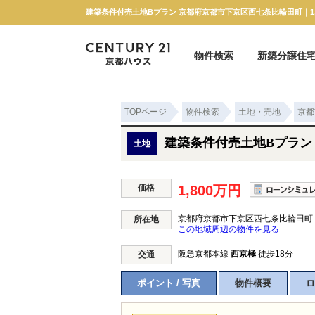
物件検索
新築分譲住
新築一戸建て
中古一戸建て
マンション
土地
TOPページ
物件検索
土地・売地
京都
建築条件付売土地Bプラン
土地
価格
1,800万円
京都府京都市下京区西七条比輪田町
所在地
この地域周辺の物件を見る
阪急京都本線
西京極
徒歩18分
交通
ポイント / 写真
物件概要
ロ