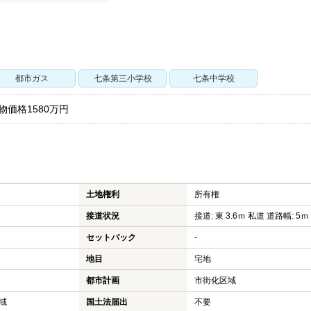
都市ガス
七条第三小学校
七条中学校
物価格1580万円
土地権利
所有権
接道状況
接道: 東 3.6ｍ 私道 道路幅: 5ｍ
セットバック
-
地目
宅地
都市計画
市街化区域
域
国土法届出
不要