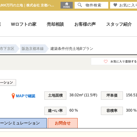
物件検索
お気に入
建築条件付売土地Bプラン 京都府京都市下京区西七条比輪田町｜1,800万円の土地｜株式会社 京都ハウス
宅
Wロフトの家
売却相談
お客様の声
スタッフ紹介
市下京区
阪急京都本線
建築条件付売土地Bプラン
38.02m² (11.5坪)
156.
土地面積
坪単価
MAPで確認
60 %
300 %
建ぺい率
容積率
ーンシミュレーション
お問合せ