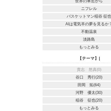
世界の車窓から
ニフレル
バスケットマン稲谷 征
AIは電気羊の夢を見るか
不動温泉
淡路島
もっとみる
【テーマ】|
貴志 悠真(0)
谷口 秀行(20)
田岡 拓(64)
河野 優太(30)
稲谷 征也(20)
もっとみる