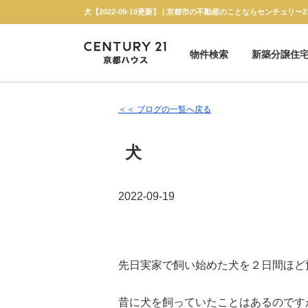
犬【2022-09-19更新】 | 京都市の不動産のことならセンチュリー
物件検索
新築分譲住
新築一戸建て
中古一戸建て
マンション
土地
＜＜ ブログの一覧へ戻る
犬
2022-09-19
先日実家で飼い始めた犬を２日間ほど
昔に犬を飼っていたことはあるのです