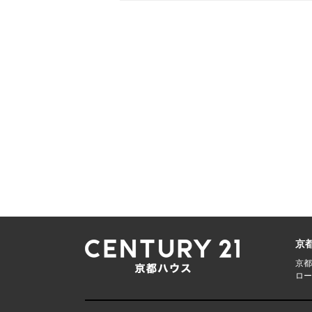
京
京都
ロー