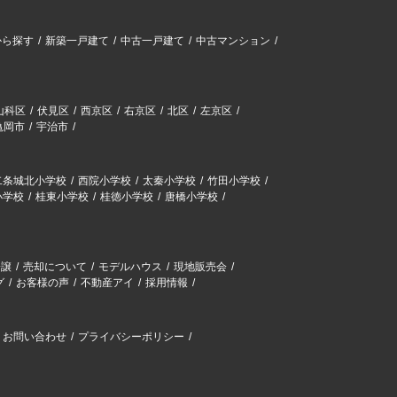
から探す
新築一戸建て
中古一戸建て
中古マンション
山科区
伏見区
西京区
右京区
北区
左京区
亀岡市
宇治市
二条城北小学校
西院小学校
太秦小学校
竹田小学校
小学校
桂東小学校
桂徳小学校
唐橋小学校
分譲
売却について
モデルハウス
現地販売会
グ
お客様の声
不動産アイ
採用情報
お問い合わせ
プライバシーポリシー