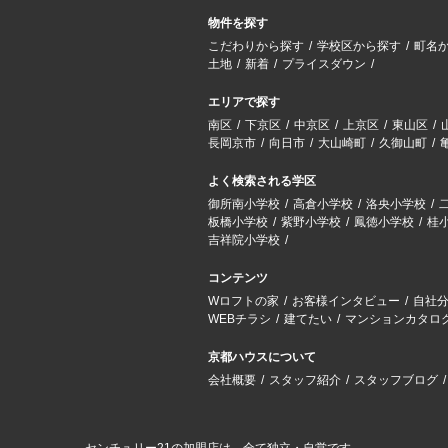
物件を探す
こだわりから探す
学校区から探す
町名
土地
新着
プライスダウン
エリアで探す
南区
下京区
中京区
上京区
東山区
長岡京市
向日市
大山崎町
久御山町
よく検索される学区
御所南小学校
高倉小学校
洛央小学校
板橋小学校
紫野小学校
鳳徳小学校
桂
吉祥院小学校
コンテンツ
Wロフトの家
お客様インタビュー
自社
WEBチラシ
建てたい
マンションカタロ
京都ハウスについて
会社概要
スタッフ紹介
スタッフブログ
センチュリー21の加盟店は、全て独立・自営です。