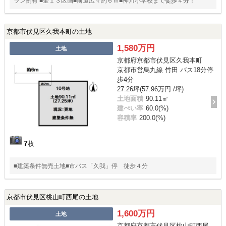
ラン例有 ■全１３区画■前道広々約６ｍ■神川小学校まで徒歩４分！
京都市伏見区久我本町の土地
1,580万円
土地
京都府京都市伏見区久我本町
京都市営烏丸線 竹田 バス18分停
歩4分
27.26坪(57.96万円 /坪)
土地面積
90.11㎡
建ぺい率
60.0(%)
容積率
200.0(%)
7
枚
■建築条件無売土地■市バス「久我」停 徒歩４分
京都市伏見区桃山町西尾の土地
1,600万円
土地
京都府京都市伏見区桃山町西尾