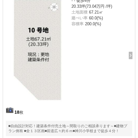
- - 徒歩4分
20.33坪(73.04万円 /坪)
土地面積
67.21㎡
建ぺい率
60.0(%)
容積率
200.0(%)
18
枚
■自由設計対応！建築条件付売土地～間取りのご相談承ります～■建物プ
ラン例有 ■全１３区画■前道広々約６ｍ■神川小学校まで徒歩４分！