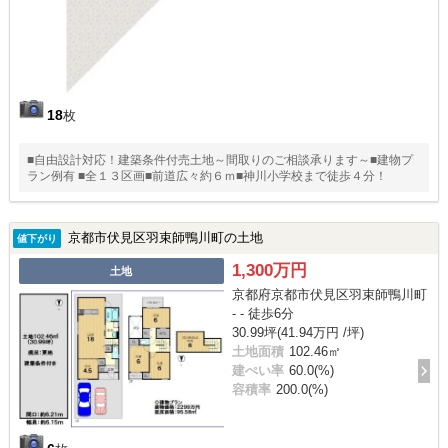
18
枚
■自由設計対応！建築条件付売土地～間取りのご相談承ります～■建物プ
ラン例有 ■全１３区画■前道広々約６ｍ■神川小学校まで徒歩４分！
京都市伏見区羽束師鴨川町の土地
値下がり
1,300万円
土地
京都府京都市伏見区羽束師鴨川町
- - 徒歩6分
30.99坪(41.94万円 /坪)
土地面積
102.46㎡
建ぺい率
60.0(%)
容積率
200.0(%)