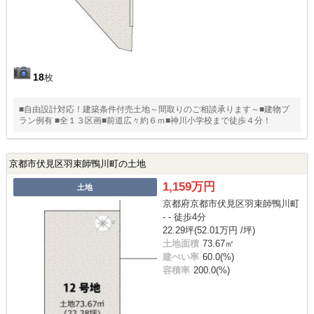
18
枚
■自由設計対応！建築条件付売土地～間取りのご相談承ります～■建物プ
ラン例有 ■全１３区画■前道広々約６ｍ■神川小学校まで徒歩４分！
京都市伏見区羽束師鴨川町の土地
1,159万円
土地
京都府京都市伏見区羽束師鴨川町
- - 徒歩4分
22.29坪(52.01万円 /坪)
土地面積
73.67㎡
建ぺい率
60.0(%)
容積率
200.0(%)