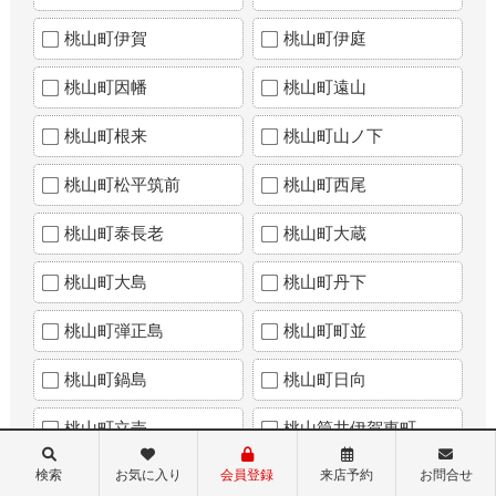
桃山町伊賀
桃山町伊庭
桃山町因幡
桃山町遠山
桃山町根来
桃山町山ノ下
桃山町松平筑前
桃山町西尾
桃山町泰長老
桃山町大蔵
桃山町大島
桃山町丹下
桃山町弾正島
桃山町町並
桃山町鍋島
桃山町日向
桃山町立売
桃山筒井伊賀東町
検索
お気に入り
会員登録
来店予約
お問合せ
桃山南大島町
桃山与五郎町