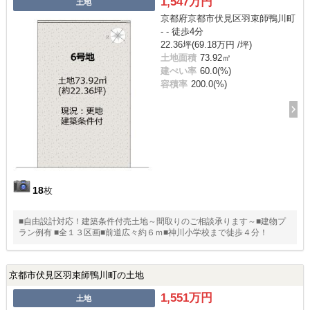
1,547万円
土地
京都府京都市伏見区羽束師鴨川町
- - 徒歩4分
22.36坪(69.18万円 /坪)
土地面積
73.92㎡
建ぺい率
60.0(%)
容積率
200.0(%)
18
枚
■自由設計対応！建築条件付売土地～間取りのご相談承ります～■建物プ
ラン例有 ■全１３区画■前道広々約６ｍ■神川小学校まで徒歩４分！
京都市伏見区羽束師鴨川町の土地
1,551万円
土地