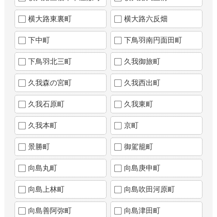
横大路東裏町
横大路六反畑
下中町
下鳥羽南円面田町
下鳥羽北三町
久我御旅町
久我森の宮町
久我西出町
久我石原町
久我東町
久我本町
京町
景勝町
御駕籠町
向島丸町
向島庚申町
向島上林町
向島吹田河原町
向島善阿弥町
向島津田町