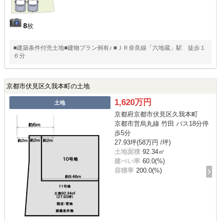
8
枚
■建築条件付売土地■建物プラン例有♪ ■ＪＲ奈良線「六地蔵」駅 徒歩１
６分
京都市伏見区久我本町の土地
1,620万円
土地
京都府京都市伏見区久我本町
京都市営烏丸線 竹田 バス18分停
歩5分
27.93坪(58万円 /坪)
土地面積
92.34㎡
建ぺい率
60.0(%)
容積率
200.0(%)