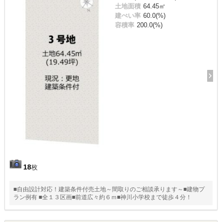
土地面積
64.45㎡
建ぺい率
60.0(%)
容積率
200.0(%)
18
枚
■自由設計対応！建築条件付売土地～間取りのご相談承ります～■建物プ
ラン例有 ■全１３区画■前道広々約６ｍ■神川小学校まで徒歩４分！