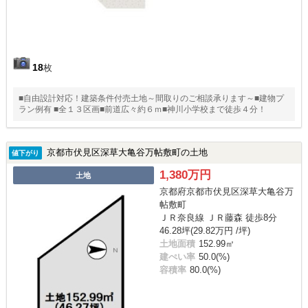
18
枚
■自由設計対応！建築条件付売土地～間取りのご相談承ります～■建物プ
ラン例有 ■全１３区画■前道広々約６ｍ■神川小学校まで徒歩４分！
京都市伏見区深草大亀谷万帖敷町の土地
値下がり
1,380万円
土地
京都府京都市伏見区深草大亀谷万
帖敷町
ＪＲ奈良線 ＪＲ藤森 徒歩8分
46.28坪(29.82万円 /坪)
土地面積
152.99㎡
建ぺい率
50.0(%)
容積率
80.0(%)