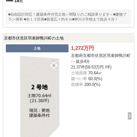
18
枚
■自由設計対応！建築条件付売土地～間取りのご相談承ります～■建物プ
ラン例有 ■全１３区画■前道広々約６ｍ■神川小学校まで徒歩４分！
京都市伏見区羽束師鴨川町の土地
1,272万円
土地
京都府京都市伏見区羽束師鴨川町
- - 徒歩4分
21.37坪(59.53万円 /坪)
土地面積
70.64㎡
建ぺい率
60.0(%)
容積率
200.0(%)