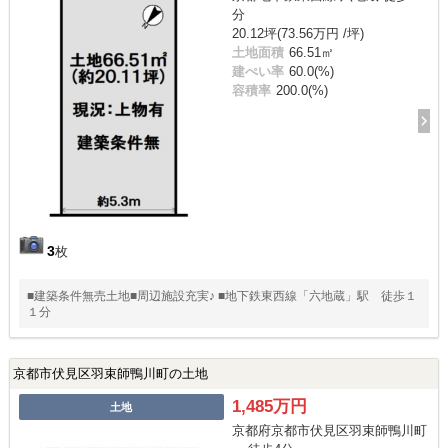
分
20.12坪(73.56万円 /坪)
土地面積
66.51㎡
建ぺい率
60.0(%)
容積率
200.0(%)
3
枚
■建築条件無売土地■周辺施設充実♪ ■地下鉄東西線「六地蔵」駅 徒歩１
１分
京都市伏見区羽束師鴨川町の土地
1,485万円
土地
京都府京都市伏見区羽束師鴨川町