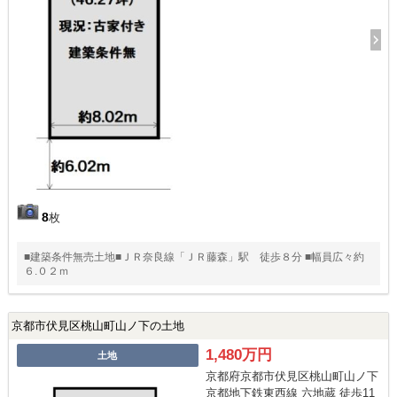
8
枚
■建築条件無売土地■ＪＲ奈良線「ＪＲ藤森」駅 徒歩８分 ■幅員広々約
６.０２ｍ
京都市伏見区桃山町山ノ下の土地
1,480万円
土地
京都府京都市伏見区桃山町山ノ下
京都地下鉄東西線 六地蔵 徒歩11