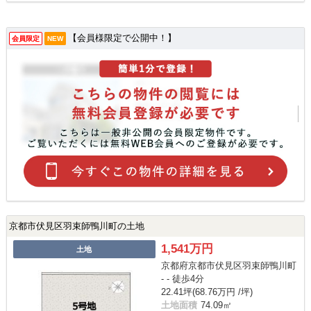
【会員様限定で公開中！】
会員限定
NEW
京都市伏見区羽束師鴨川町の土地
1,541万円
土地
京都府京都市伏見区羽束師鴨川町
- - 徒歩4分
22.41坪(68.76万円 /坪)
土地面積
74.09㎡