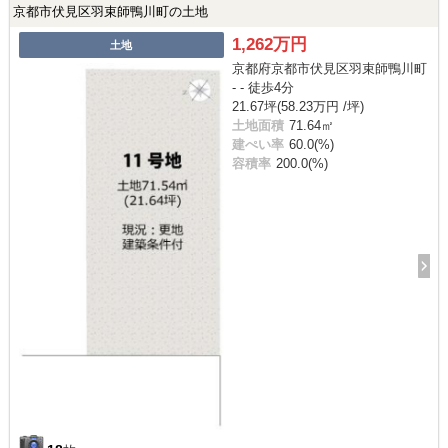
京都市伏見区羽束師鴨川町の土地
1,262万円
土地
京都府京都市伏見区羽束師鴨川町
- - 徒歩4分
21.67坪(58.23万円 /坪)
土地面積
71.64㎡
建ぺい率
60.0(%)
容積率
200.0(%)