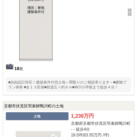
18
枚
■自由設計対応！建築条件付売土地～間取りのご相談承ります～■建物プ
ラン例有 ■全１３区画■前道広々約６ｍ■神川小学校まで徒歩４分！
京都市伏見区羽束師鴨川町の土地
1,239万円
土地
京都府京都市伏見区羽束師鴨川町
- - 徒歩4分
19.5坪(63.55万円 /坪)