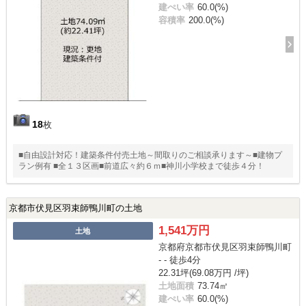
建ぺい率
60.0(%)
容積率
200.0(%)
18
枚
■自由設計対応！建築条件付売土地～間取りのご相談承ります～■建物プ
ラン例有 ■全１３区画■前道広々約６ｍ■神川小学校まで徒歩４分！
京都市伏見区羽束師鴨川町の土地
1,541万円
土地
京都府京都市伏見区羽束師鴨川町
- - 徒歩4分
22.31坪(69.08万円 /坪)
土地面積
73.74㎡
建ぺい率
60.0(%)