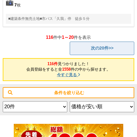
7
枚
■建築条件無売土地■市バス「久我」停 徒歩５分
116
1～20
件中
件を表示
次の20件>>
116件
見つかりました！
会員登録をすると全
1558
件の中から探せます。
今すぐ見る
条件を絞り込む