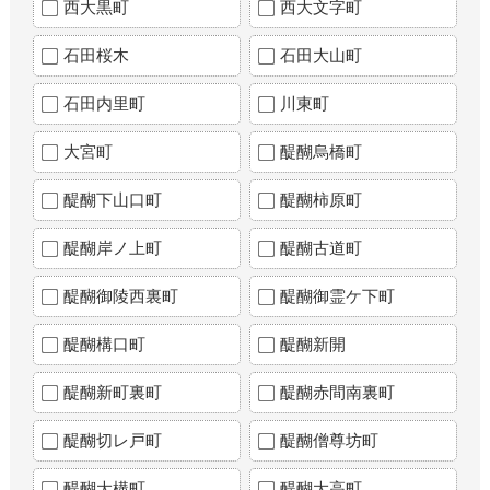
西大黒町
西大文字町
石田桜木
石田大山町
石田内里町
川東町
大宮町
醍醐烏橋町
醍醐下山口町
醍醐柿原町
醍醐岸ノ上町
醍醐古道町
醍醐御陵西裏町
醍醐御霊ケ下町
醍醐構口町
醍醐新開
醍醐新町裏町
醍醐赤間南裏町
醍醐切レ戸町
醍醐僧尊坊町
醍醐大構町
醍醐大高町