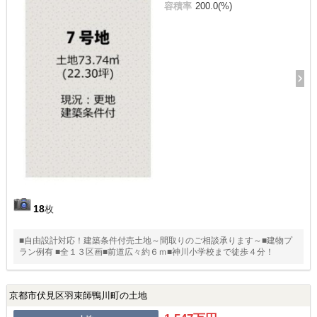
容積率
200.0(%)
18
枚
■自由設計対応！建築条件付売土地～間取りのご相談承ります～■建物プ
ラン例有 ■全１３区画■前道広々約６ｍ■神川小学校まで徒歩４分！
京都市伏見区羽束師鴨川町の土地