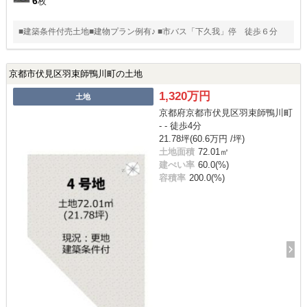
6
枚
■建築条件付売土地■建物プラン例有♪ ■市バス「下久我」停 徒歩６分
京都市伏見区羽束師鴨川町の土地
1,320万円
土地
京都府京都市伏見区羽束師鴨川町
- - 徒歩4分
21.78坪(60.6万円 /坪)
土地面積
72.01㎡
建ぺい率
60.0(%)
容積率
200.0(%)