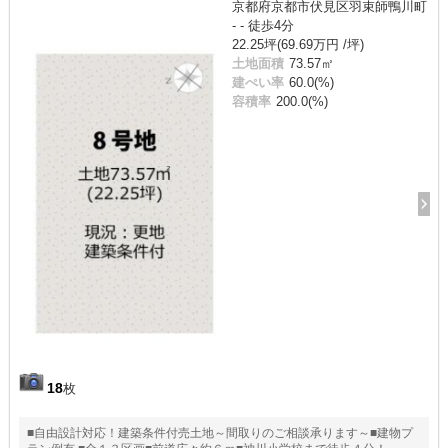
京都府京都市伏見区羽束師鴨川町
- - 徒歩4分
22.25坪(69.69万円 /坪)
土地面積
73.57㎡
建ぺい率
60.0(%)
容積率
200.0(%)
18
枚
■自由設計対応！建築条件付売土地～間取りのご相談承ります～■建物プ