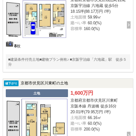
京阪宇治線 六地蔵 徒歩5分
18.15坪(88.17万円 /坪)
土地面積
59.99㎡
建ぺい率
60.0(%)
容積率
160.0(%)
8
枚
■建築条件付売土地■建物プラン例有♪ ■京阪宇治線「六地蔵」駅 徒歩５
分
京都市伏見区川東町の土地
値下がり
1,600万円
土地
京都府京都市伏見区川東町
京阪本線 丹波橋 徒歩16分
20.01坪(79.95万円 /坪)
土地面積
66.16㎡
建ぺい率
60.0(%)
容積率
200.0(%)