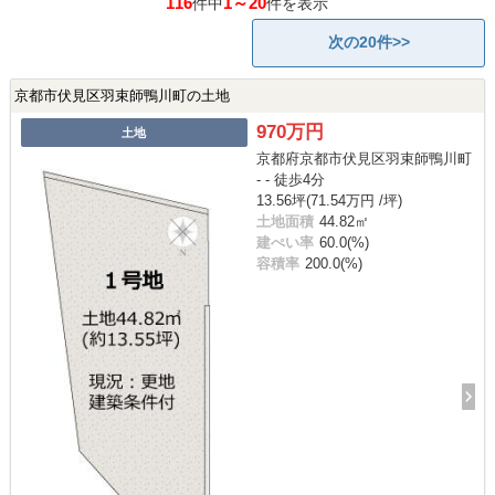
116
1～20
件中
件を表示
次の20件>>
京都市伏見区羽束師鴨川町の土地
970万円
土地
京都府京都市伏見区羽束師鴨川町
- - 徒歩4分
13.56坪(71.54万円 /坪)
土地面積
44.82㎡
建ぺい率
60.0(%)
容積率
200.0(%)