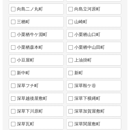
向島二ノ丸町
向島立河原町
三栖町
山崎町
小栗栖牛ケ淵町
小栗栖山口町
小栗栖森本町
小栗栖中山田町
小豆屋町
上油掛町
新中町
新町
深草フチ町
深草鞍ケ谷
深草越後屋敷町
深草下横縄町
深草下川原町
深草加賀屋敷町
深草瓦町
深草関屋敷町