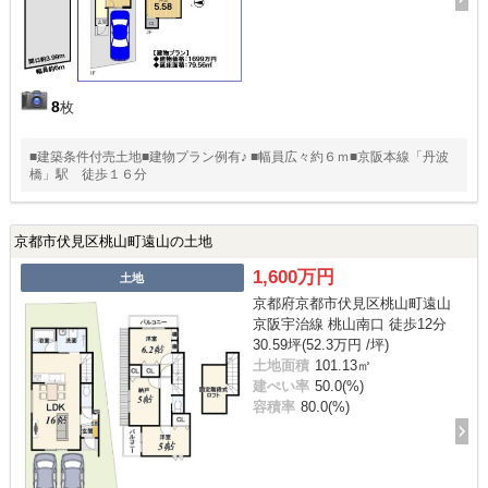
8
枚
■建築条件付売土地■建物プラン例有♪ ■幅員広々約６ｍ■京阪本線「丹波
橋」駅 徒歩１６分
京都市伏見区桃山町遠山の土地
1,600万円
土地
京都府京都市伏見区桃山町遠山
京阪宇治線 桃山南口 徒歩12分
30.59坪(52.3万円 /坪)
土地面積
101.13㎡
建ぺい率
50.0(%)
容積率
80.0(%)