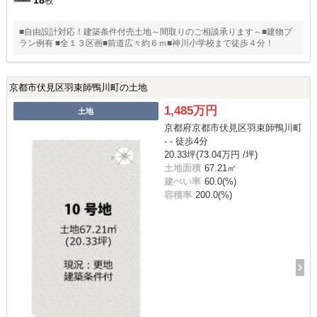
18
枚
■自由設計対応！建築条件付売土地～間取りのご相談承ります～■建物プ
ラン例有 ■全１３区画■前道広々約６ｍ■神川小学校まで徒歩４分！
京都市伏見区羽束師鴨川町の土地
1,485万円
土地
京都府京都市伏見区羽束師鴨川町
- - 徒歩4分
20.33坪(73.04万円 /坪)
土地面積
67.21㎡
建ぺい率
60.0(%)
容積率
200.0(%)