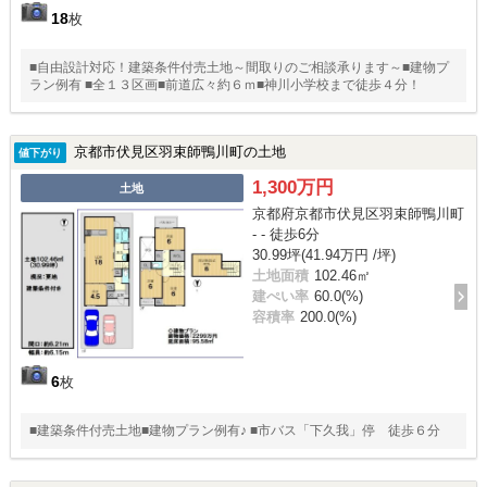
18
枚
■自由設計対応！建築条件付売土地～間取りのご相談承ります～■建物プ
ラン例有 ■全１３区画■前道広々約６ｍ■神川小学校まで徒歩４分！
京都市伏見区羽束師鴨川町の土地
値下がり
1,300万円
土地
京都府京都市伏見区羽束師鴨川町
- - 徒歩6分
30.99坪(41.94万円 /坪)
土地面積
102.46㎡
建ぺい率
60.0(%)
容積率
200.0(%)
6
枚
■建築条件付売土地■建物プラン例有♪ ■市バス「下久我」停 徒歩６分