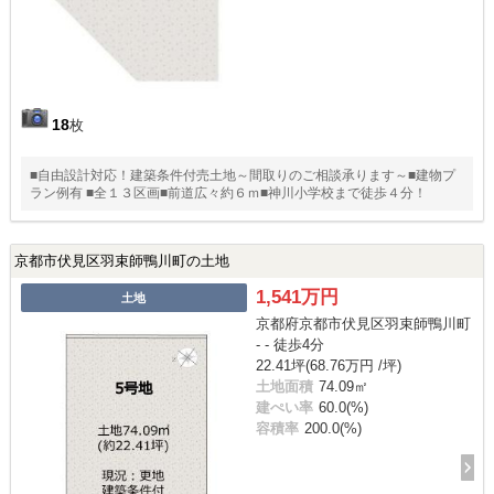
18
枚
■自由設計対応！建築条件付売土地～間取りのご相談承ります～■建物プ
ラン例有 ■全１３区画■前道広々約６ｍ■神川小学校まで徒歩４分！
京都市伏見区羽束師鴨川町の土地
1,541万円
土地
京都府京都市伏見区羽束師鴨川町
- - 徒歩4分
22.41坪(68.76万円 /坪)
土地面積
74.09㎡
建ぺい率
60.0(%)
容積率
200.0(%)