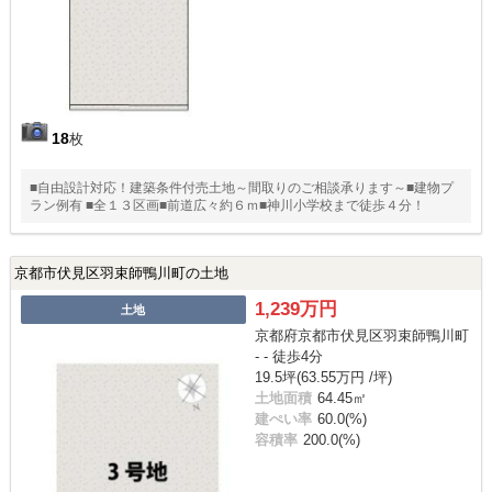
18
枚
■自由設計対応！建築条件付売土地～間取りのご相談承ります～■建物プ
ラン例有 ■全１３区画■前道広々約６ｍ■神川小学校まで徒歩４分！
京都市伏見区羽束師鴨川町の土地
1,239万円
土地
京都府京都市伏見区羽束師鴨川町
- - 徒歩4分
19.5坪(63.55万円 /坪)
土地面積
64.45㎡
建ぺい率
60.0(%)
容積率
200.0(%)