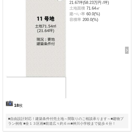
21.67坪(58.23万円 /坪)
土地面積
71.64㎡
建ぺい率
60.0(%)
容積率
200.0(%)
18
枚
■自由設計対応！建築条件付売土地～間取りのご相談承ります～■建物プ
ラン例有 ■全１３区画■前道広々約６ｍ■神川小学校まで徒歩４分！