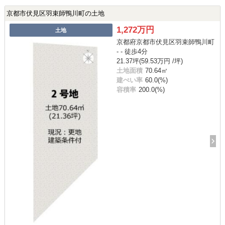
京都市伏見区羽束師鴨川町の土地
1,272万円
土地
京都府京都市伏見区羽束師鴨川町
- - 徒歩4分
21.37坪(59.53万円 /坪)
土地面積
70.64㎡
建ぺい率
60.0(%)
容積率
200.0(%)