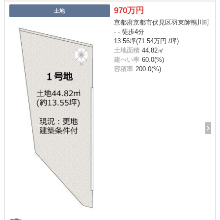
970万円
土地
京都府京都市伏見区羽束師鴨川町
- - 徒歩4分
13.56坪(71.54万円 /坪)
土地面積
44.82㎡
建ぺい率
60.0(%)
容積率
200.0(%)