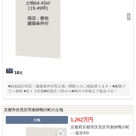
18
枚
■自由設計対応！建築条件付売土地～間取りのご相談承ります～■建物プ
ラン例有 ■全１３区画■前道広々約６ｍ■神川小学校まで徒歩４分！
京都市伏見区羽束師鴨川町の土地
1,262万円
土地
京都府京都市伏見区羽束師鴨川町
- - 徒歩4分