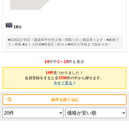
18
枚
■自由設計対応！建築条件付売土地～間取りのご相談承ります～■建物プ
ラン例有 ■全１３区画■前道広々約６ｍ■神川小学校まで徒歩４分！
14
1～14
件中
件を表示
14件
見つかりました！
会員登録をすると全
1558
件の中から探せます。
今すぐ見る
条件を絞り込む