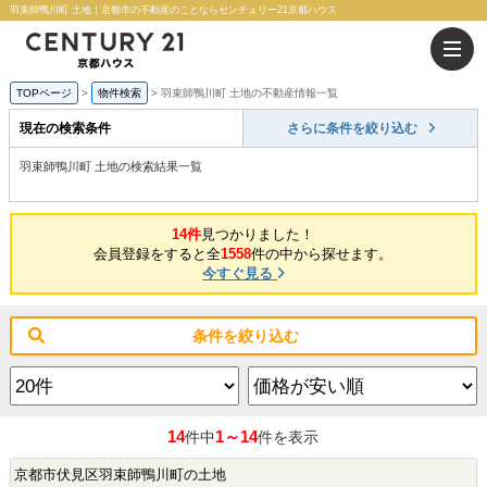
羽束師鴨川町 土地｜京都市の不動産のことならセンチュリー21京都ハウス
TOPページ
物件検索
羽束師鴨川町 土地の不動産情報一覧
現在の検索条件
さらに条件を絞り込む
羽束師鴨川町 土地の検索結果一覧
14件
見つかりました！
会員登録をすると全
1558
件の中から探せます。
今すぐ見る
条件を絞り込む
14
1～14
件中
件を表示
京都市伏見区羽束師鴨川町の土地