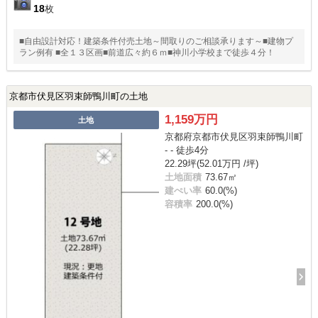
18
枚
■自由設計対応！建築条件付売土地～間取りのご相談承ります～■建物プ
ラン例有 ■全１３区画■前道広々約６ｍ■神川小学校まで徒歩４分！
京都市伏見区羽束師鴨川町の土地
1,159万円
土地
京都府京都市伏見区羽束師鴨川町
- - 徒歩4分
22.29坪(52.01万円 /坪)
土地面積
73.67㎡
建ぺい率
60.0(%)
容積率
200.0(%)