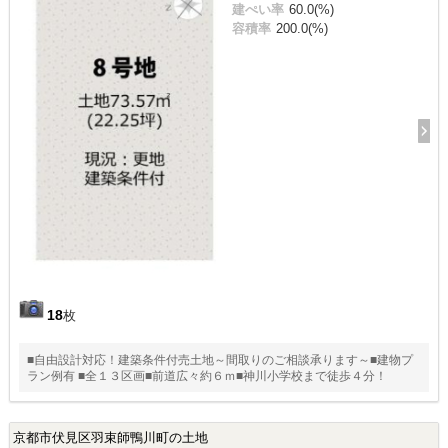
建ぺい率
60.0(%)
容積率
200.0(%)
18
枚
■自由設計対応！建築条件付売土地～間取りのご相談承ります～■建物プ
ラン例有 ■全１３区画■前道広々約６ｍ■神川小学校まで徒歩４分！
京都市伏見区羽束師鴨川町の土地