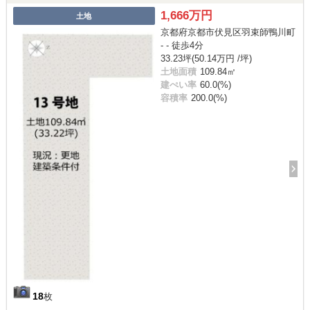
1,666万円
土地
京都府京都市伏見区羽束師鴨川町
- - 徒歩4分
33.23坪(50.14万円 /坪)
土地面積
109.84㎡
建ぺい率
60.0(%)
容積率
200.0(%)
18
枚