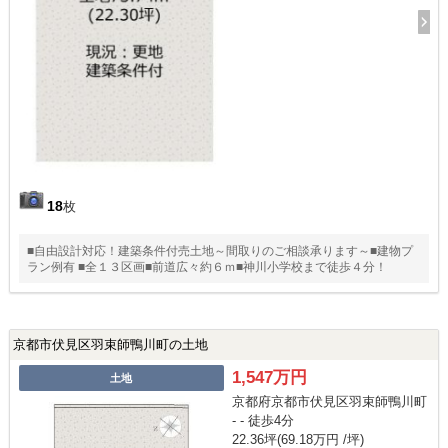
18
枚
■自由設計対応！建築条件付売土地～間取りのご相談承ります～■建物プ
ラン例有 ■全１３区画■前道広々約６ｍ■神川小学校まで徒歩４分！
京都市伏見区羽束師鴨川町の土地
1,547万円
土地
京都府京都市伏見区羽束師鴨川町
- - 徒歩4分
22.36坪(69.18万円 /坪)