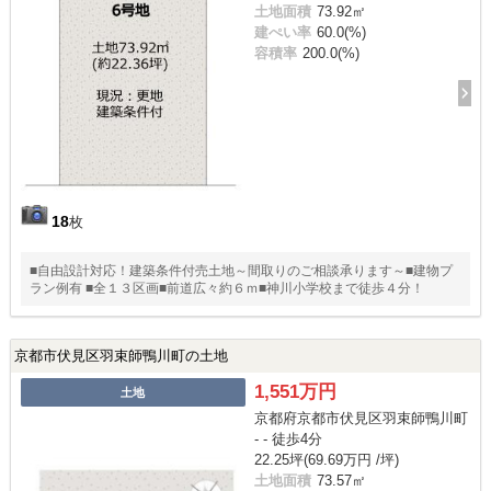
土地面積
73.92㎡
建ぺい率
60.0(%)
容積率
200.0(%)
18
枚
■自由設計対応！建築条件付売土地～間取りのご相談承ります～■建物プ
ラン例有 ■全１３区画■前道広々約６ｍ■神川小学校まで徒歩４分！
京都市伏見区羽束師鴨川町の土地
1,551万円
土地
京都府京都市伏見区羽束師鴨川町
- - 徒歩4分
22.25坪(69.69万円 /坪)
土地面積
73.57㎡