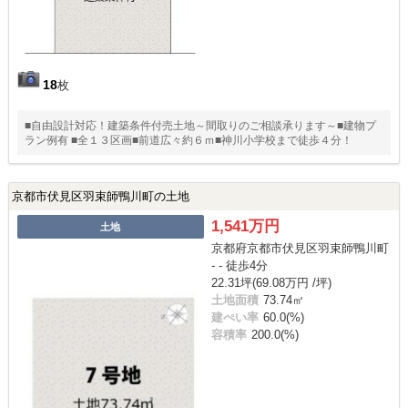
18
枚
■自由設計対応！建築条件付売土地～間取りのご相談承ります～■建物プ
ラン例有 ■全１３区画■前道広々約６ｍ■神川小学校まで徒歩４分！
京都市伏見区羽束師鴨川町の土地
1,541万円
土地
京都府京都市伏見区羽束師鴨川町
- - 徒歩4分
22.31坪(69.08万円 /坪)
土地面積
73.74㎡
建ぺい率
60.0(%)
容積率
200.0(%)