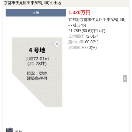
京都市伏見区羽束師鴨川町の土地
1,320万円
土地
京都府京都市伏見区羽束師鴨川町
- - 徒歩4分
21.78坪(60.6万円 /坪)
土地面積
72.01㎡
建ぺい率
60.0(%)
容積率
200.0(%)