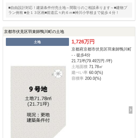
■自由設計対応！建築条件付売土地～間取りのご相談承ります～■建物プ
ラン例有 ■全１３区画■前道広々約６ｍ■神川小学校まで徒歩４分！
京都市伏見区羽束師鴨川町の土地
1,726万円
土地
京都府京都市伏見区羽束師鴨川町
- - 徒歩4分
21.71坪(79.49万円 /坪)
土地面積
71.78㎡
建ぺい率
60.0(%)
容積率
200.0(%)