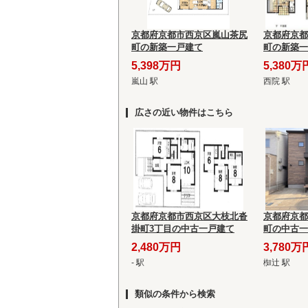
京都府京都市西京区嵐山茶尻
京都府京都
町の新築一戸建て
町の新築一
5,398万円
5,380万
嵐山 駅
西院 駅
広さの近い物件はこちら
京都府京都市西京区大枝北沓
京都府京都
掛町3丁目の中古一戸建て
町の中古一
2,480万円
3,780万
- 駅
椥辻 駅
類似の条件から検索