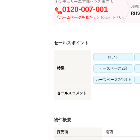
センチュリー21京都ハウス 東寺店
お問
0120-007-001
RHS
「ホームページを見た」
とお伝え下さい。
セールスポイント
ロフト
特徴
カースペース2台
カースペース2台以上
セールスコメント
-
物件概要
採光面
南西