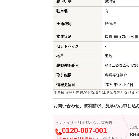
建ぺい率
60(%)
駐車場
有
土地権利
所有権
接道状況
接道: 南 5.25ｍ 公道
セットバック
-
地目
宅地
建築確認番号
第REJ24311-3473
取引態様
専属専任媒介
情報更新日
2026年08月04日
※各種情報と差異がある場合は現況優先となります
お問い合わせ、資料請求、見学のお申し込
センチュリー21京都ハウス 東寺店
お問
0120-007-001
RHS
「ホームページを見た」
とお伝え下さい。