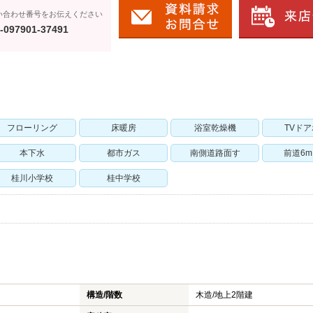
い合わせ番号をお伝えください
-097901-37491
フローリング
床暖房
浴室乾燥機
TVド
本下水
都市ガス
南側道路面す
前道6
桂川小学校
桂中学校
構造/階数
木造/
地上2階建