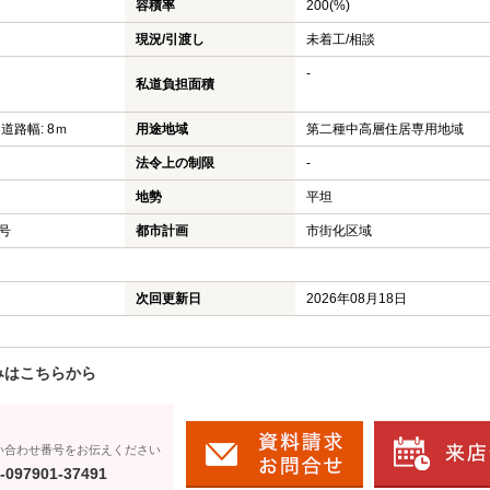
容積率
200(%)
現況/引渡し
未着工/相談
-
私道負担面積
 道路幅: 8ｍ
用途地域
第二種中高層住居専用地域
法令上の制限
-
地勢
平坦
8号
都市計画
市街化区域
次回更新日
2026年08月18日
みはこちらから
い合わせ番号をお伝えください
-097901-37491