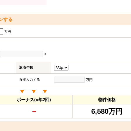
ンする
万円
％
返済年数
直接入力する
万円
ボーナス(×年2回)
物件価格
－
6,580万円