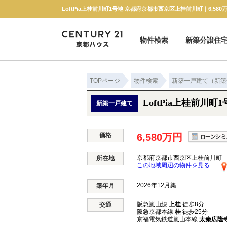
物件検索
新築分譲住
新築一戸建て
中古一戸建て
マンション
土地
TOPページ
物件検索
新築一戸建て（新築
LoftPia上桂前川町
新築一戸建て
価格
6,580万円
京都府京都市西京区上桂前川町
所在地
この地域周辺の物件を見る
2026年12月築
築年月
阪急嵐山線
上桂
徒歩8分
交通
阪急京都本線
桂
徒歩25分
京福電気鉄道嵐山本線
太秦広隆