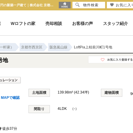
物件検索
お気に入
LoftPia上桂前川町1号地 京都府京都市西京区上桂前川町｜6,580万円の新築一戸建て｜株式会社 京都ハウス
宅
Wロフトの家
売却相談
お客様の声
スタッフ紹介
一軒家）
京都市西京区
阪急嵐山線
LoftPia上桂前川町1号地
1号地
139.98m² (42.34坪)
土地面積
建物面積
9
MAPで確認
4LDK （-）
間取り
寺
徒歩37分