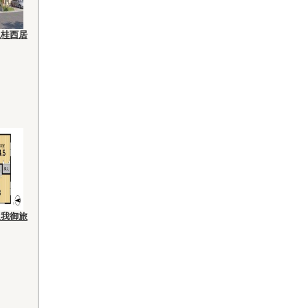
上桂西居
久我御旅