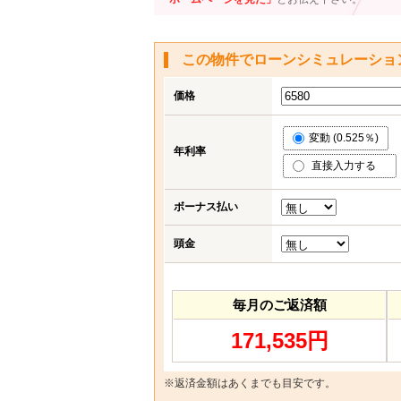
この物件でローンシミュレーショ
価格
変動 (0.525％)
年利率
直接入力する
ボーナス払い
頭金
毎月のご返済額
171,535円
※返済金額はあくまでも目安です。