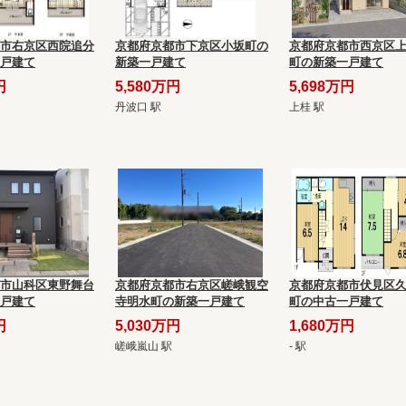
市右京区西院追分
京都府京都市下京区小坂町の
京都府京都市西京区
戸建て
新築一戸建て
町の新築一戸建て
円
5,580万円
5,698万円
丹波口 駅
上桂 駅
市山科区東野舞台
京都府京都市右京区嵯峨観空
京都府京都市伏見区
戸建て
寺明水町の新築一戸建て
町の中古一戸建て
円
5,030万円
1,680万円
嵯峨嵐山 駅
- 駅