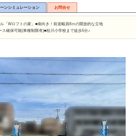
ーンシミュレーション
お問合せ
ナル「Wロフトの家」■南向き！前道幅員8ｍの開放的な立地
ース確保可能(車種制限有)■桂川小学校まで徒歩5分♪