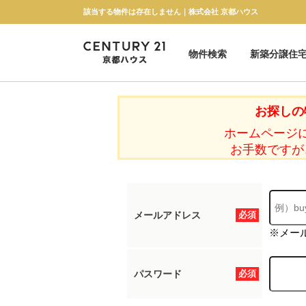
該当する物件は存在しません｜株式会社 京都ハウス
物件検索
新築分譲住
新築一戸建て
中古一戸建て
マンション
土地
お探しの
ホームページ
お手数ですが
メールアドレス
必須
※メー
パスワード
必須