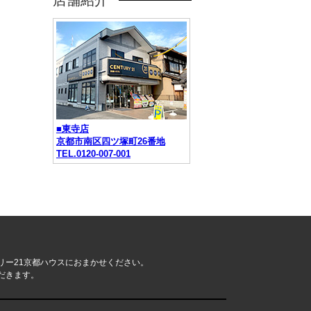
店舗紹介
■東寺店
京都市南区四ツ塚町26番地
TEL.0120-007-001
リー21京都ハウスにおまかせください。
だきます。