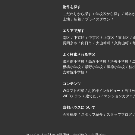
物件を探す
こだわりから探す
学校区から探す
町名
土地
新着
プライスダウン
エリアで探す
南区
下京区
中京区
上京区
東山区
長岡京市
向日市
大山崎町
久御山町
よく検索される学区
御所南小学校
高倉小学校
洛央小学校
板橋小学校
紫野小学校
鳳徳小学校
桂
吉祥院小学校
コンテンツ
Wロフトの家
お客様インタビュー
自社
WEBチラシ
建てたい
マンションカタロ
京都ハウスについて
会社概要
スタッフ紹介
スタッフブログ
センチュリー21の加盟店は、全て独立・自営です。