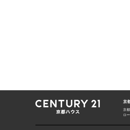
京
京都
ロー