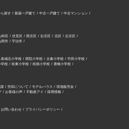
から探す
新築一戸建て
中古一戸建て
中古マンション
山科区
伏見区
西京区
右京区
北区
左京区
亀岡市
宇治市
二条城北小学校
西院小学校
太秦小学校
竹田小学校
小学校
桂東小学校
桂徳小学校
唐橋小学校
分譲
売却について
モデルハウス
現地販売会
グ
お客様の声
不動産アイ
採用情報
お問い合わせ
プライバシーポリシー