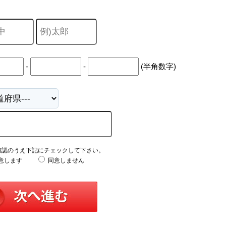
-
-
(半角数字)
確認のうえ下記にチェックして下さい。
意します
同意しません