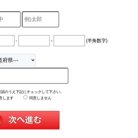
-
-
(半角数字)
確認のうえ下記にチェックして下さい。
意します
同意しません