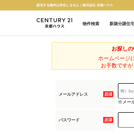
該当する物件は存在しません｜株式会社 京都ハウス
物件検索
新築分譲住
新築一戸建て
中古一戸建て
マンション
土地
お探しの
ホームページ
お手数ですが
メールアドレス
必須
※メー
パスワード
必須