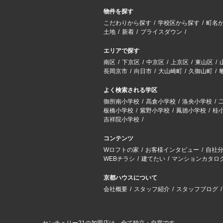
物件を探す
こだわりから探す
学校区から探す
町名
土地
新着
プライスダウン
エリアで探す
南区
下京区
中京区
上京区
東山区
長岡京市
向日市
大山崎町
久御山町
よく検索される学区
御所南小学校
高倉小学校
洛央小学校
板橋小学校
紫野小学校
鳳徳小学校
桂
吉祥院小学校
コンテンツ
Wロフトの家
お客様インタビュー
自社
WEBチラシ
建てたい
マンションカタロ
京都ハウスについて
会社概要
スタッフ紹介
スタッフブログ
センチュリー21の加盟店は、全て独立・自営です。