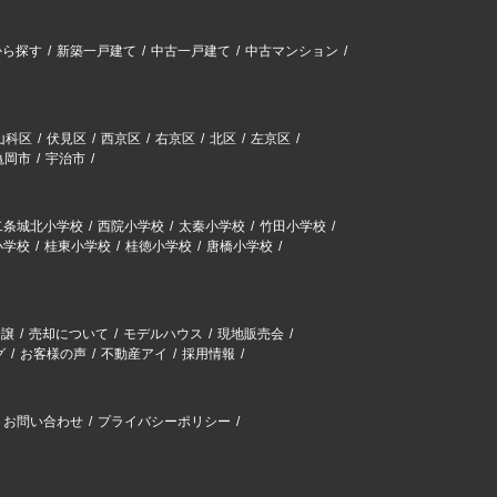
から探す
新築一戸建て
中古一戸建て
中古マンション
山科区
伏見区
西京区
右京区
北区
左京区
亀岡市
宇治市
二条城北小学校
西院小学校
太秦小学校
竹田小学校
小学校
桂東小学校
桂徳小学校
唐橋小学校
分譲
売却について
モデルハウス
現地販売会
グ
お客様の声
不動産アイ
採用情報
お問い合わせ
プライバシーポリシー