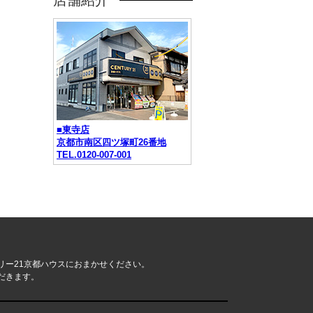
店舗紹介
■東寺店
京都市南区四ツ塚町26番地
TEL.0120-007-001
リー21京都ハウスにおまかせください。
だきます。