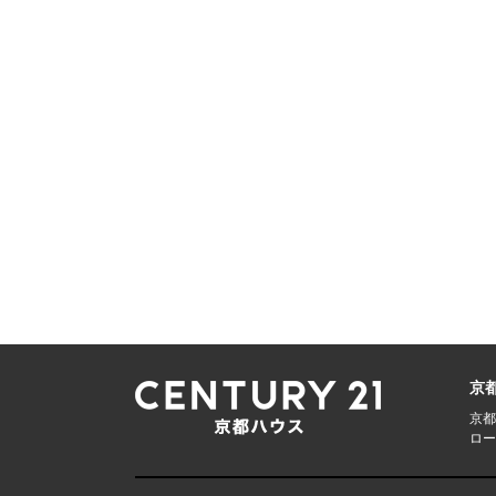
京
京都
ロー