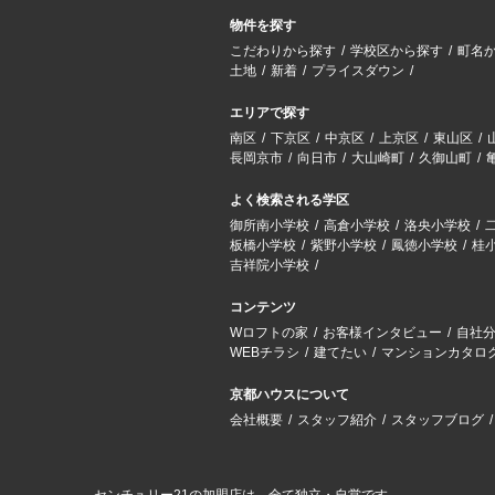
物件を探す
こだわりから探す
学校区から探す
町名
土地
新着
プライスダウン
エリアで探す
南区
下京区
中京区
上京区
東山区
長岡京市
向日市
大山崎町
久御山町
よく検索される学区
御所南小学校
高倉小学校
洛央小学校
板橋小学校
紫野小学校
鳳徳小学校
桂
吉祥院小学校
コンテンツ
Wロフトの家
お客様インタビュー
自社
WEBチラシ
建てたい
マンションカタロ
京都ハウスについて
会社概要
スタッフ紹介
スタッフブログ
センチュリー21の加盟店は、全て独立・自営です。