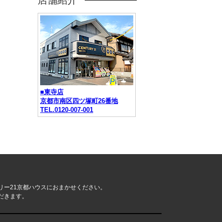
店舗紹介
■東寺店
京都市南区四ツ塚町26番地
TEL.0120-007-001
リー21京都ハウスにおまかせください。
だきます。