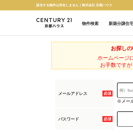
該当する物件は存在しません｜株式会社 京都ハウス
物件検索
新築分譲住
新築一戸建て
中古一戸建て
マンション
土地
お探しの
ホームページ
お手数ですが
メールアドレス
必須
※メー
パスワード
必須