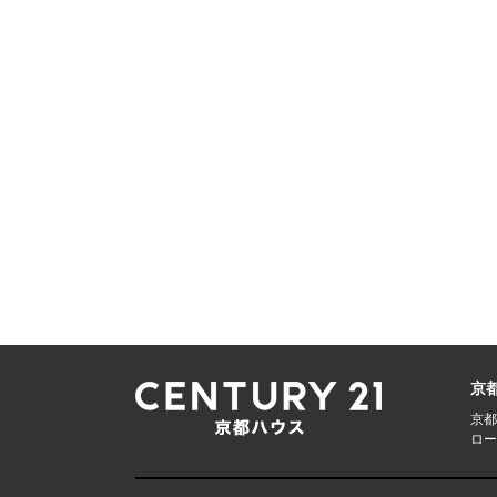
京
京都
ロー