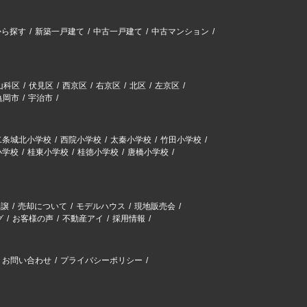
から探す
新築一戸建て
中古一戸建て
中古マンション
山科区
伏見区
西京区
右京区
北区
左京区
亀岡市
宇治市
二条城北小学校
西院小学校
太秦小学校
竹田小学校
小学校
桂東小学校
桂徳小学校
唐橋小学校
分譲
売却について
モデルハウス
現地販売会
グ
お客様の声
不動産アイ
採用情報
お問い合わせ
プライバシーポリシー