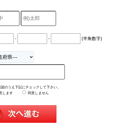
-
-
(半角数字)
確認のうえ下記にチェックして下さい。
意します
同意しません