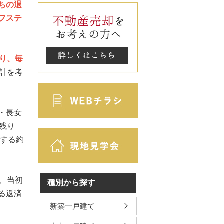
ちの退
フステ
り、毎
計を考
・長女
残り
験する約
、当初
種別から探す
る返済
新築一戸建て