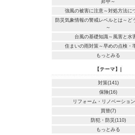
昇中～
強風の被害に注意～対処方法に
防災気象情報の警戒レベルとは～ど
～
台風の基礎知識～風害と水
住まいの雨対策～早めの点検・
もっとみる
【テーマ】|
対策(141)
保険(16)
リフォーム・リノベーション(
買替(7)
防犯・防災(110)
もっとみる