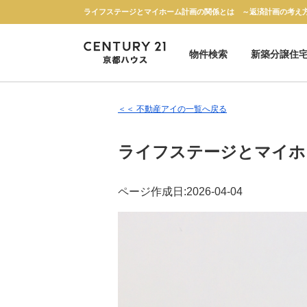
物件検索
新築分譲住
新築一戸建て
中古一戸建て
マンション
土地
＜＜ 不動産アイの一覧へ戻る
ライフステージとマイホ
ページ作成日:2026-04-04