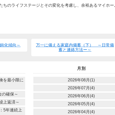
たちのライフステージとその変化を考慮し、余裕あるマイホー
は鈍化傾向～
万一に備える家庭内備蓄（下） ～日常備
蓄と連絡方法ー～
月別
危険を最小限に
2026年08月(1)
2026年07月(4)
金の確保～
2026年06月(4)
繰上返済～
2026年05月(4)
：5年連続上
2026年04月(4)