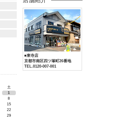
店舗紹介
■東寺店
京都市南区四ツ塚町26番地
TEL.0120-007-001
土
1
8
15
22
29