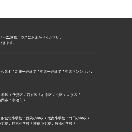
リー21京都ハウスにおまかせください。
だきます。
から探す
新築一戸建て
中古一戸建て
中古マンション
山科区
伏見区
西京区
右京区
北区
左京区
亀岡市
宇治市
二条城北小学校
西院小学校
太秦小学校
竹田小学校
小学校
桂東小学校
桂徳小学校
唐橋小学校