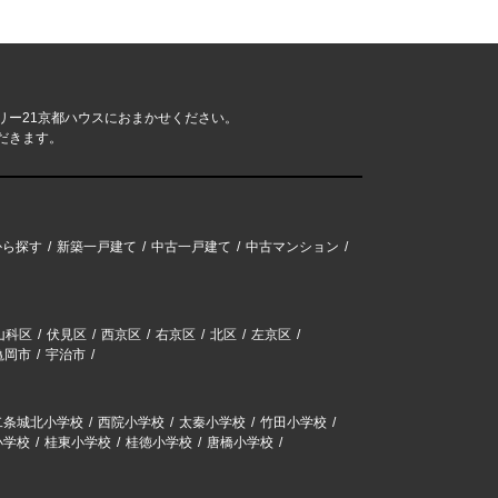
リー21京都ハウスにおまかせください。
だきます。
から探す
新築一戸建て
中古一戸建て
中古マンション
山科区
伏見区
西京区
右京区
北区
左京区
亀岡市
宇治市
二条城北小学校
西院小学校
太秦小学校
竹田小学校
小学校
桂東小学校
桂徳小学校
唐橋小学校