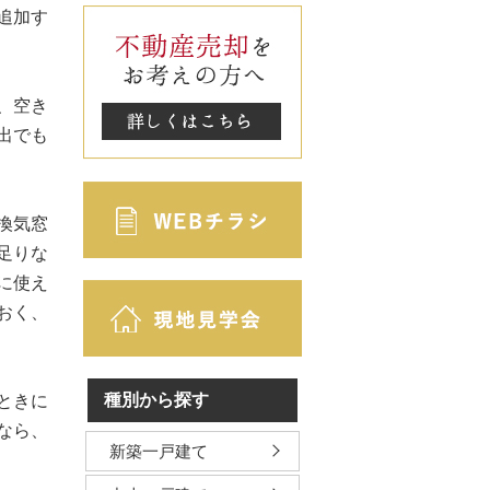
追加す
、空き
出でも
換気窓
足りな
に使え
おく、
種別から探す
ときに
なら、
新築一戸建て