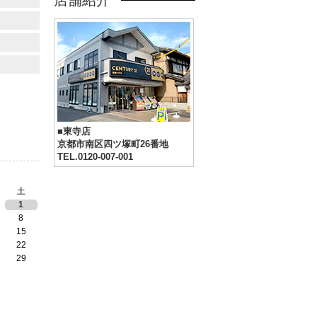
店舗紹介
■東寺店
京都市南区四ツ塚町26番地
TEL.0120-007-001
土
1
8
15
22
29