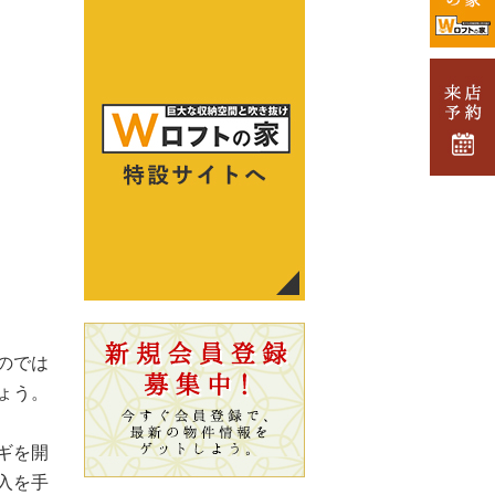
のでは
ょう。
ギを開
入を手