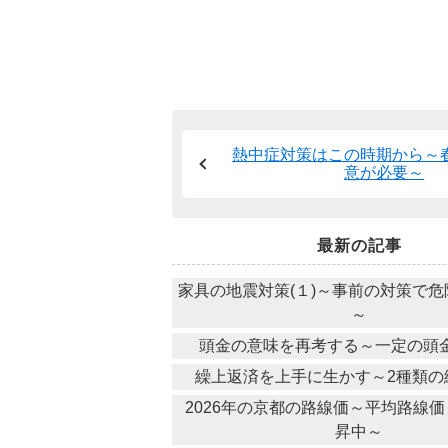
熱中症対策はこの時期から～
意が必要～
最新の記事
家具の地震対策(１)～事前の対策で
～
頭金の意味を再考する～一定の頭
繰上返済を上手に生かす～2種類の
2026年の京都の路線価～平均路線価
昇中～