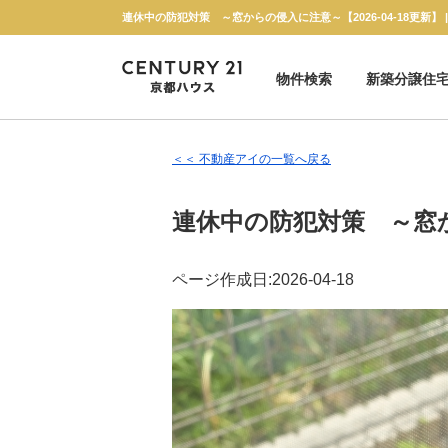
物件検索
新築分譲住
新築一戸建て
中古一戸建て
マンション
土地
＜＜ 不動産アイの一覧へ戻る
連休中の防犯対策 ～窓
ページ作成日:2026-04-18