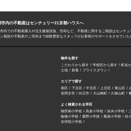
都市内の不動産はセンチュリー21京都ハウスへ
市内での不動産購入や注文建築請負、売却など、不動産に関するご相談はセンチュ
ン相談や不動産のご売却まで経験豊富なスタッフがお客様のサポートをさせていた
物件を探す
こだわりから探す
学校区から探す
町名
土地
新着
プライスダウン
エリアで探す
南区
下京区
中京区
上京区
東山区
長岡京市
向日市
大山崎町
久御山町
よく検索される学区
御所南小学校
高倉小学校
洛央小学校
板橋小学校
紫野小学校
鳳徳小学校
桂
吉祥院小学校