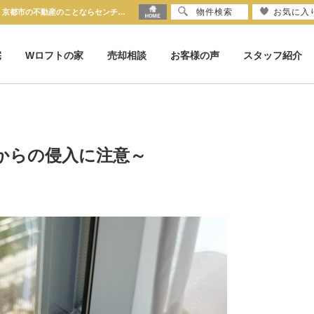
物件検索
お気に入
連休中の防犯対策 ～窓からの侵入に注意～【2026-04-18更新】 | 京都市の不動産のことならセンチュリー21京都ハウス
宅
Wロフトの家
売却相談
お客様の声
スタッフ紹介
からの侵入に注意～