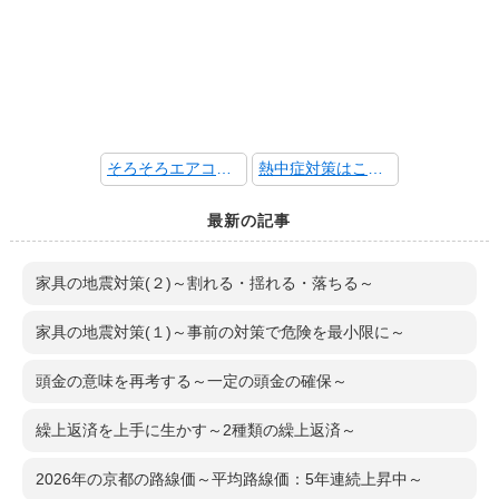
そろそろエアコンの点検を～フィルターの掃除と室外機のチェック～
熱中症対策はこの時期から～春や秋でも注意が必要～
最新の記事
家具の地震対策(２)～割れる・揺れる・落ちる～
家具の地震対策(１)～事前の対策で危険を最小限に～
頭金の意味を再考する～一定の頭金の確保～
繰上返済を上手に生かす～2種類の繰上返済～
2026年の京都の路線価～平均路線価：5年連続上昇中～