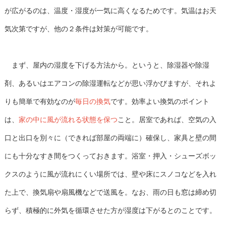
が広がるのは、温度・湿度が一気に高くなるためです。気温はお天
気次第ですが、他の２条件は対策が可能です。
まず、屋内の湿度を下げる方法から。というと、除湿器や除湿
剤、あるいはエアコンの除湿運転などが思い浮かびますが、それよ
りも簡単で有効なのが
毎日の換気
です。効率よい換気のポイント
は、
家の中に風が流れる状態を保つ
こと。居室であれば、空気の入
口と出口を別々に（できれば部屋の両端に）確保し、家具と壁の間
にも十分なすき間をつくっておきます。浴室・押入・シューズボッ
クスのように風が流れにくい場所では、壁や床にスノコなどを入れ
た上で、換気扇や扇風機などで送風を。なお、雨の日も窓は締め切
らず、積極的に外気を循環させた方が湿度は下がるとのことです。